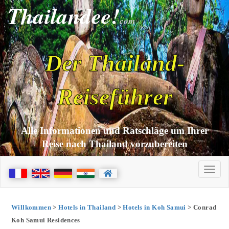
Thailandee!
com
Der Thailand-
Reiseführer
Alle Informationen und Ratschläge um Ihrer
Reise nach Thailand vorzubereiten
Willkommen
>
Hotels in Thailand
>
Hotels in Koh Samui
> Conrad
Koh Samui Residences