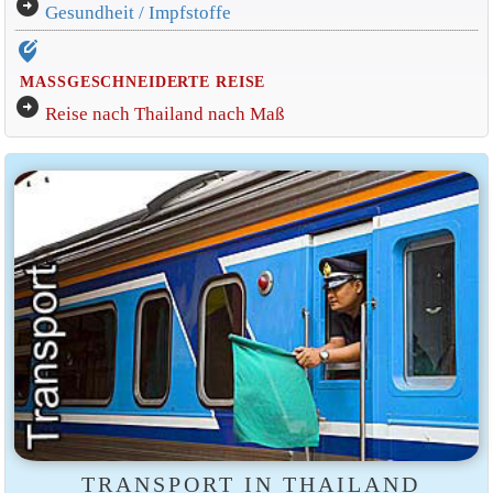
arrow_circle_right
Gesundheit / Impfstoffe
edit_location_alt
MASSGESCHNEIDERTE REISE
arrow_circle_right
Reise nach Thailand nach Maß
TRANSPORT IN THAILAND