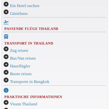
arrow_circle_right
Ein Hotel suchen
arrow_circle_right
Gästehaus
flight_takeoff
PASSENDE FLÜGE THAILAND
directions_bus_filled
TRANSPORT IN THAILAND
arrow_circle_right
Zug reisen
arrow_circle_right
Bus/Van reisen
arrow_circle_right
Hausflügler
arrow_circle_right
Boote reisen
arrow_circle_right
Transporte in Bangkok
info
PRAKTISCHE INFORMATIONEN
arrow_circle_right
Visum Thailand