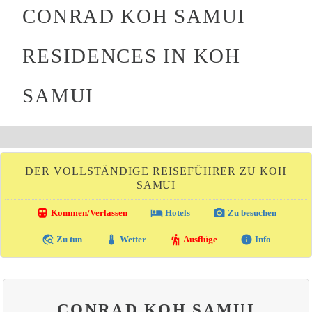
CONRAD KOH SAMUI
RESIDENCES IN KOH
SAMUI
DER VOLLSTÄNDIGE REISEFÜHRER ZU KOH
SAMUI
directions_transit
local_hotel
photo_camera
Kommen/Verlassen
Hotels
Zu besuchen
travel_explore
thermostat
hiking
info
Zu tun
Wetter
Ausflüge
Info
CONRAD KOH SAMUI