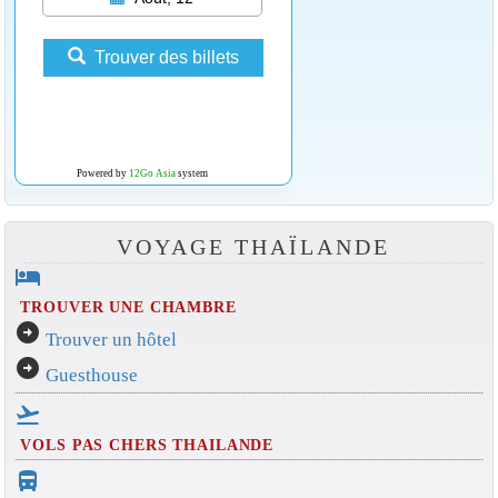
Trouver des billets
Powered by
12Go Asia
system
VOYAGE THAÏLANDE
hotel
TROUVER UNE CHAMBRE
arrow_circle_right
Trouver un hôtel
arrow_circle_right
Guesthouse
flight_takeoff
VOLS PAS CHERS THAILANDE
directions_bus_filled