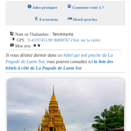
info
train
Infos pratiques
Comment venir à ?
hiking
hotel
Excursions
Hotels proches
g_translate
Nom en Thaïlandais : วัดแหลมสอ
push_pin
GPS :
9.41197453,99.96890767
(Voir sur la carte)
reviews
star
star
Mon avis:
Si vous désirez dormir dans
un hôtel qui soit proche du La
Pagode de Laem Sor
, vous pouvez consultez ici
la liste des
hôtels à côté de La Pagode de Laem Sor