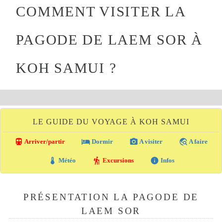
COMMENT VISITER LA
PAGODE DE LAEM SOR À
KOH SAMUI ?
LE GUIDE DU VOYAGE À KOH SAMUI
directions_transit
local_hotel
photo_camera
travel_explore
Arriver/partir
Dormir
A visiter
A faire
thermostat
hiking
info
Météo
Excursions
Infos
PRÉSENTATION LA PAGODE DE
LAEM SOR