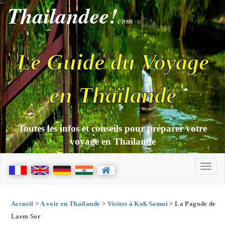
Thailandee!
com
Le Guide du Voyage
en Thaïlande
Toutes les infos et conseils pour préparer votre
voyage en Thaïlande
Accueil
>
A voir en Thaïlande
>
Visites à Koh Samui
> La Pagode de
Laem Sor