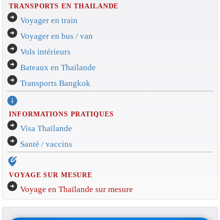
TRANSPORTS EN THAILANDE
arrow_circle_right
Voyager en train
arrow_circle_right
Voyager en bus / van
arrow_circle_right
Vols intérieurs
arrow_circle_right
Bateaux en Thaïlande
arrow_circle_right
Transports Bangkok
info
INFORMATIONS PRATIQUES
arrow_circle_right
Visa Thaïlande
arrow_circle_right
Santé / vaccins
edit_location_alt
VOYAGE SUR MESURE
arrow_circle_right
Voyage en Thaïlande sur mesure