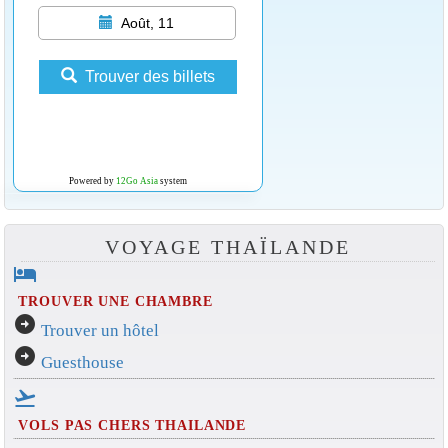
Août, 11
Trouver des billets
Powered by
12Go Asia
system
VOYAGE THAÏLANDE
hotel
TROUVER UNE CHAMBRE
arrow_circle_right
Trouver un hôtel
arrow_circle_right
Guesthouse
flight_takeoff
VOLS PAS CHERS THAILANDE