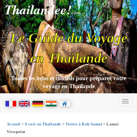
Thailandee!
com
Le Guide du Voyage
en Thaïlande
Toutes les infos et conseils pour préparer votre
voyage en Thaïlande
Accueil
>
A voir en Thaïlande
>
Visites à Koh Samui
> Lamai
Viewpoint