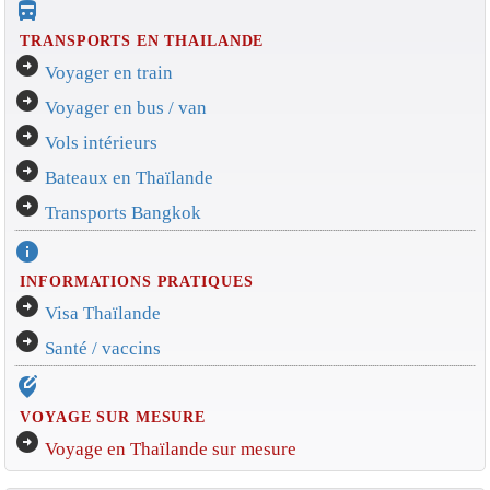
directions_bus_filled
TRANSPORTS EN THAILANDE
arrow_circle_right
Voyager en train
arrow_circle_right
Voyager en bus / van
arrow_circle_right
Vols intérieurs
arrow_circle_right
Bateaux en Thaïlande
arrow_circle_right
Transports Bangkok
info
INFORMATIONS PRATIQUES
arrow_circle_right
Visa Thaïlande
arrow_circle_right
Santé / vaccins
edit_location_alt
VOYAGE SUR MESURE
arrow_circle_right
Voyage en Thaïlande sur mesure