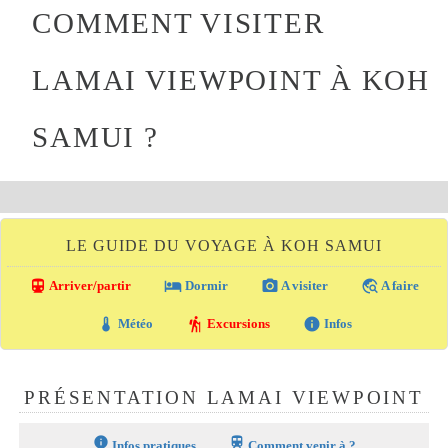
COMMENT VISITER
LAMAI VIEWPOINT À KOH
SAMUI ?
LE GUIDE DU VOYAGE À KOH SAMUI
directions_transit
local_hotel
photo_camera
travel_explore
Arriver/partir
Dormir
A visiter
A faire
thermostat
hiking
info
Météo
Excursions
Infos
PRÉSENTATION LAMAI VIEWPOINT
info
train
Infos pratiques
Comment venir à ?