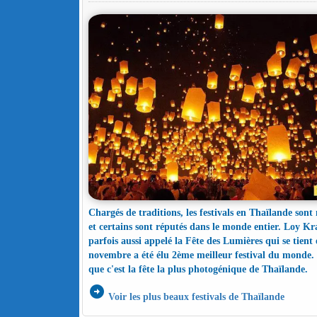
Chargés de traditions, les festivals en Thaïlande son
et certains sont réputés dans le monde entier. Loy K
parfois aussi appelé la Fête des Lumières qui se tient 
novembre a été élu 2ème meilleur festival du monde. I
que c'est la fête la plus photogénique de Thaïlande.
arrow_circle_right
Voir les plus beaux festivals de Thaïlande