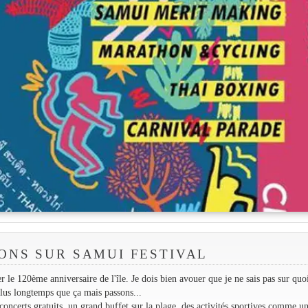
ONS SUR SAMUI FESTIVAL
 le 120ème anniversaire de l'île. Je dois bien avouer que je ne sais pas sur quoi
plus longtemps que ça mais passons...
ncerts gratuits, un grand buffet sur la plage, des activités sportives comme u