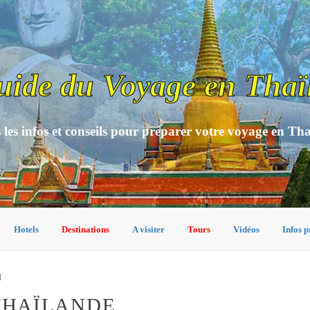
uide du Voyage en Thaï
 les infos et conseils pour préparer votre voyage en Th
Hotels
Destinations
A visiter
Tours
Vidéos
Infos p
l
 THAÏLANDE