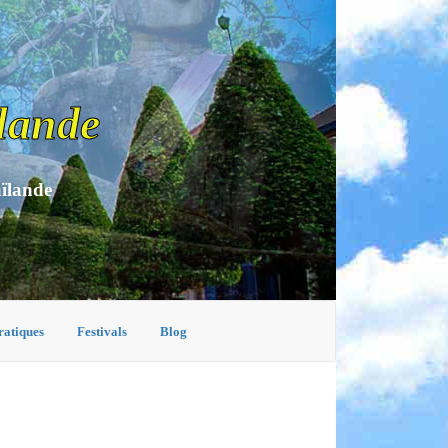
lande
aïlande
ratiques
Festivals
Blog