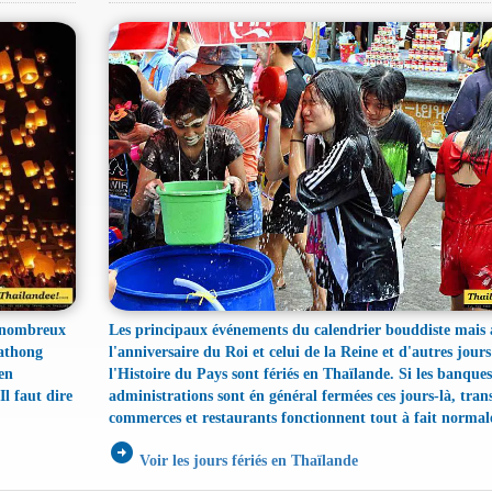
t nombreux
Les principaux événements du calendrier bouddiste mais 
rathong
l'anniversaire du Roi et celui de la Reine et d'autres jours 
en
l'Histoire du Pays sont fériés en Thaïlande. Si les banques
l faut dire
administrations sont én général fermées ces jours-là, tran
commerces et restaurants fonctionnent tout à fait norma
arrow_circle_right
Voir les jours fériés en Thaïlande