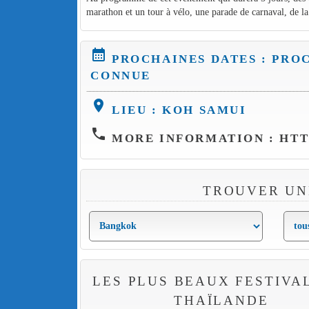
marathon et un tour à vélo, une parade de carnaval, de la
calendar_month
PROCHAINES DATES : PRO
CONNUE
location_on
LIEU : KOH SAMUI
phone
MORE INFORMATION : HTT
TROUVER UN
LES PLUS BEAUX FESTIVA
THAÏLANDE