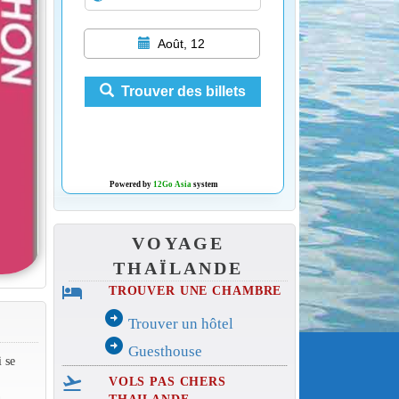
Août, 12
Trouver des billets
Powered by
12Go Asia
system
VOYAGE
THAÏLANDE
hotel
TROUVER UNE CHAMBRE
arrow_circle_right
Trouver un hôtel
arrow_circle_right
Guesthouse
 se
flight_takeoff
VOLS PAS CHERS
n