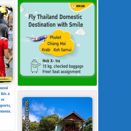
aussi
liés à
 et
sports,
lement.