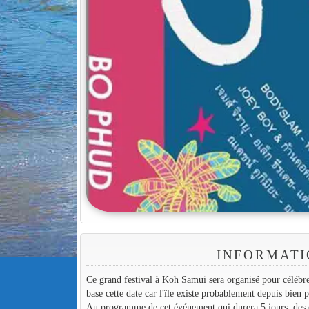
INFORMATI
Ce grand festival à Koh Samui sera organisé pour célébrer
base cette date car l'île existe probablement depuis bien 
Au programme de cet événement qui durera 5 jours, des co