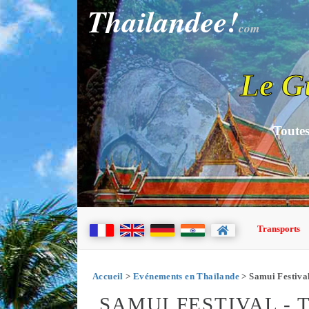
Thailandee!
com
Le G
Toutes
Transports
Accueil
>
Evénements en Thaïlande
> Samui Festiva
SAMUI FESTIVAL -