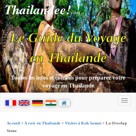
Thailandee!
com
Le Guide du Voyage
en Thaïlande
Toutes les infos et conseils pour préparer votre
voyage en Thaïlande
Accueil
>
A voir en Thaïlande
>
Visites à Koh Samui
> La Overlap
Stone