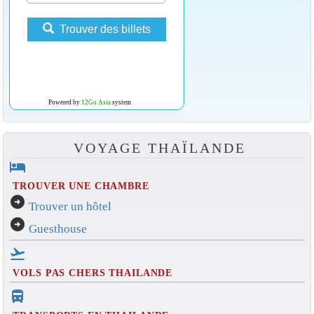
Trouver des billets
Powered by
12Go Asia
system
VOYAGE THAÏLANDE
hotel
TROUVER UNE CHAMBRE
arrow_circle_right
Trouver un hôtel
arrow_circle_right
Guesthouse
flight_takeoff
VOLS PAS CHERS THAILANDE
directions_bus_filled