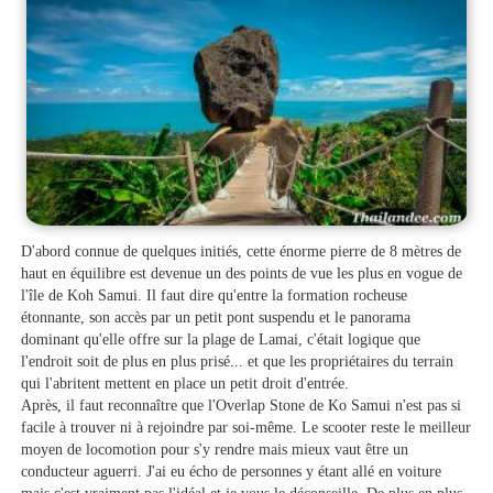
D'abord connue de quelques initiés, cette énorme pierre de 8 mètres de
haut en équilibre est devenue un des points de vue les plus en vogue de
l'île de Koh Samui. Il faut dire qu'entre la formation rocheuse
étonnante, son accès par un petit pont suspendu et le panorama
dominant qu'elle offre sur la plage de Lamai, c'était logique que
l'endroit soit de plus en plus prisé... et que les propriétaires du terrain
qui l'abritent mettent en place un petit droit d'entrée.
Après, il faut reconnaître que l'Overlap Stone de Ko Samui n'est pas si
facile à trouver ni à rejoindre par soi-même. Le scooter reste le meilleur
moyen de locomotion pour s'y rendre mais mieux vaut être un
conducteur aguerri. J'ai eu écho de personnes y étant allé en voiture
mais c'est vraiment pas l'idéal et je vous le déconseille. De plus en plus