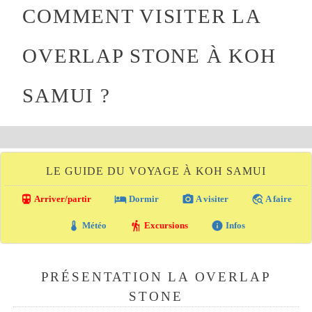
COMMENT VISITER LA
OVERLAP STONE À KOH
SAMUI ?
LE GUIDE DU VOYAGE À KOH SAMUI
directions_transit
local_hotel
photo_camera
travel_explore
Arriver/partir
Dormir
A visiter
A faire
thermostat
hiking
info
Météo
Excursions
Infos
PRÉSENTATION LA OVERLAP
STONE