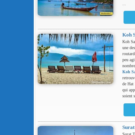
...
Koh 
Koh Sam
une des
routard
peu agi
nombreu
Koh S
retrouv
de Hat 
qui app
soient s
Surat
Surat T