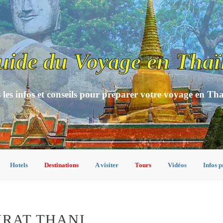
uide du Voyage en Thaï
 les infos et conseils pour préparer votre voyage en Th
Hotels
Destinations
A visiter
Tours
Vidéos
Infos p
URAT THANI