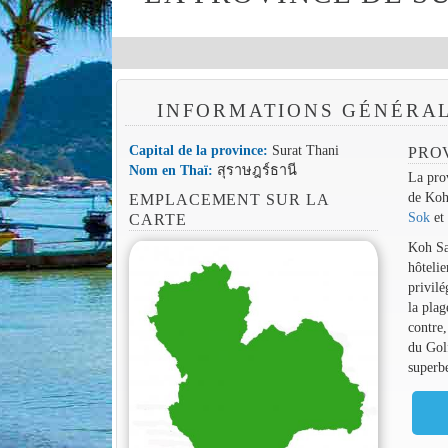
INFORMATIONS GÉNÉRAL
Capital de la province:
Surat Thani
PRO
Nom en Thaï:
สุราษฎร์ธานี
La prov
de Koh
EMPLACEMENT SUR LA
Sok
et 
CARTE
Koh Sam
hôtelie
privilé
la plag
contre,
du Gol
superb