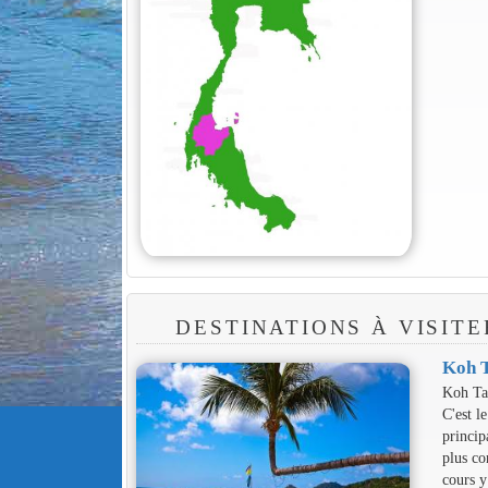
DESTINATIONS À VISIT
Koh 
Koh Ta
C'est l
princip
plus c
cours y