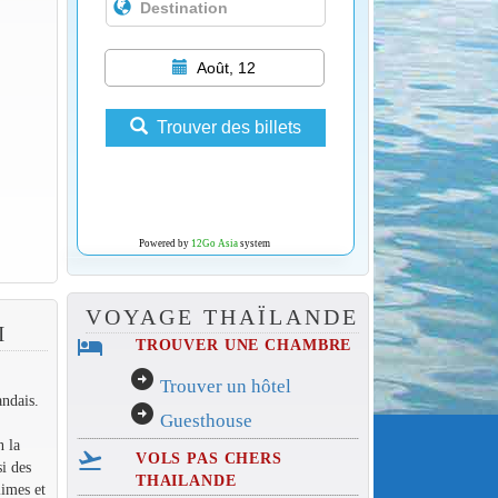
Août, 12
Trouver des billets
Powered by
12Go Asia
system
VOYAGE THAÏLANDE
I
hotel
TROUVER UNE CHAMBRE
arrow_circle_right
Trouver un hôtel
andais.
arrow_circle_right
Guesthouse
n la
flight_takeoff
VOLS PAS CHERS
si des
THAILANDE
limes et