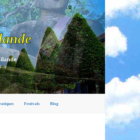
lande
aïlande
ratiques
Festivals
Blog