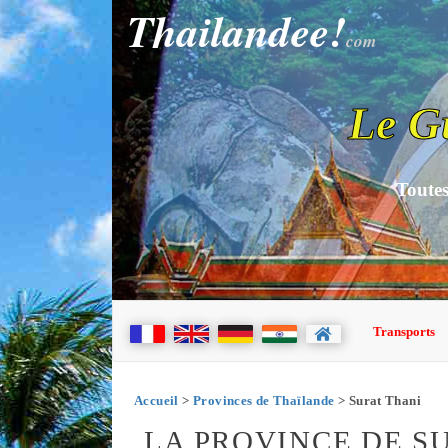
Thailandee!
com
Le G
Toutes
Transports
Accueil
>
Provinces de Thaïlande
> Surat Thani
LA PROVINCE DE S