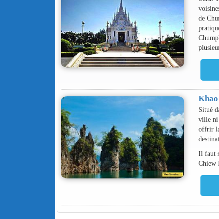
voisine
de Chum
pratiqu
Chumpho
plusieu
Khao
Situé d
ville n
offrir 
destina
Il faut
Chiew L