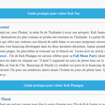
Samui
uï est, avec Phuket, la seule île de Thaïlande à avoir son aéroport. Koh Samui
 destinations les plus connues et prisées des touristes en Thaïlande. La petite île
e qui offre aux visiteurs son littoral de sable blanc et ses eaux turquoises souve
tées s'est beaucoup développée dans les deux dernières décennies. Samui possè
ses plages, les plus belles se trouvant sur le littoral est. J'avais écrit un article 
amui
, l'île de Koh Phangan est surtout célèbre pour sa
Full Moon Party
(dont
erez les dates en cliquant sur
''A faire''
) organisée les soirs de pleine lune sur la
Rin au Sud de l’île. Beaucoup de fêtards s'y rendent ces jours-là et beaucoup d
récient l'île pour ses nombreux autres atouts l'évitent les jours de pleine lune. 
es p...
 Thani
hani est surtout connue pour être la porte d'entrée vers l'île de Koh Samui et se