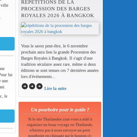
RÉPÉTITIONS DE LA
ville
PROCESSION DES BARGES
ROYALES 2026 À BANGKOK
à
Vous le savez peut-être, le 6 novembre
prochain aura lieu la grande Procession des
Barges Royales à Bangkok. Il s'agit d'une
tradition séculaire assez rare, même si deux
une
éditions se sont tenues ces 7 dernières années
Pour lui
lors d'événements...
e une
arrow_circle_right
arrow_circle_right
arrow_circle_right
ani.
Lire la suite
c, le
Un pourboire pour le guide ?
Si le site Thailandee.com vous a aidé à
organiser un beau voyage en Thaïlande,
n'hésitez pas à nous envoyer un petit
pourboire en cliquant sur le bouton ci-