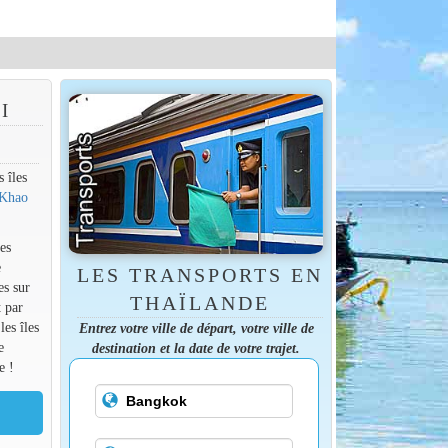
I
 îles
Khao
es
e
LES TRANSPORTS EN
es sur
THAÏLANDE
t par
es îles
Entrez votre ville de départ, votre ville de
e
destination et la date de votre trajet.
e !