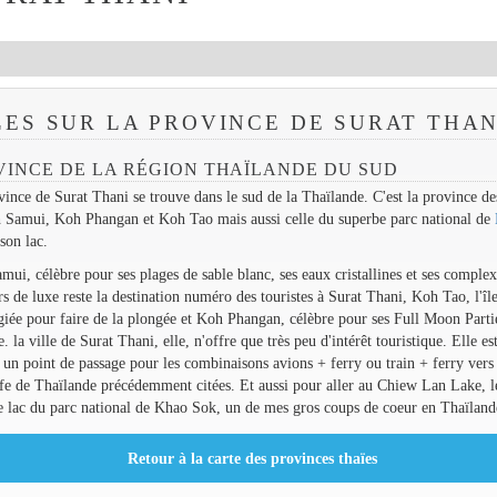
ES SUR LA PROVINCE DE SURAT THAN
VINCE DE LA RÉGION THAÏLANDE DU SUD
ince de Surat Thani se trouve dans le sud de la Thaïlande. C'est la province des
 Samui, Koh Phangan et Koh Tao mais aussi celle du superbe parc national de
son lac.
ui, célèbre pour ses plages de sable blanc, ses eaux cristallines et ses complex
rs de luxe reste la destination numéro des touristes à Surat Thani, Koh Tao, l'îl
giée pour faire de la plongée et Koh Phangan, célèbre pour ses Full Moon Parti
e. la ville de Surat Thani, elle, n'offre que très peu d'intérêt touristique. Elle es
 un point de passage pour les combinaisons avions + ferry ou train + ferry vers l
fe de Thaïlande précédemment citées. Et aussi pour aller au Chiew Lan Lake, l
e lac du parc national de Khao Sok, un de mes gros coups de coeur en Thaïland