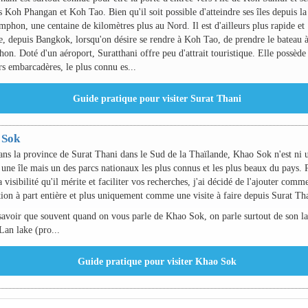
s Koh Phangan et Koh Tao. Bien qu'il soit possible d'atteindre ses îles depuis la 
phon, une centaine de kilomètres plus au Nord. Il est d'ailleurs plus rapide et
e, depuis Bangkok, lorsqu'on désire se rendre à Koh Tao, de prendre le bateau 
n. Doté d'un aéroport, Suratthani offre peu d'attrait touristique. Elle possède
rs embarcadères, le plus connu es...
 Sok
ans la province de Surat Thani dans le Sud de la Thaïlande, Khao Sok n'est ni 
i une île mais un des parcs nationaux les plus connus et les plus beaux du pays. 
la visibilité qu'il mérite et faciliter vos recherches, j'ai décidé de l'ajouter comm
tion à part entière et plus uniquement comme une visite à faire depuis Surat Th
 savoir que souvent quand on vous parle de Khao Sok, on parle surtout de son la
an lake (pro...