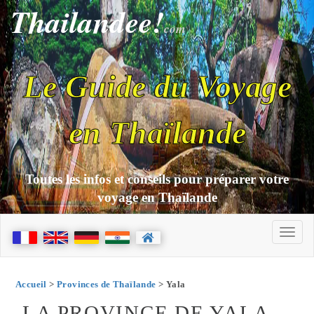
Thailandee!
com
Le Guide du Voyage
en Thaïlande
Toutes les infos et conseils pour préparer votre
voyage en Thaïlande
Accueil
>
Provinces de Thaïlande
> Yala
LA PROVINCE DE YALA