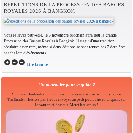
RÉPÉTITIONS DE LA PROCESSION DES BARGES
ROYALES 2026 À BANGKOK
Vous le savez peut-être, le 6 novembre prochain aura lieu la grande
Procession des Barges Royales à Bangkok. Il s'agit d'une tradition
séculaire assez rare, même si deux éditions se sont tenues ces 7 dernières
années lors d'événements...
arrow_circle_right
arrow_circle_right
arrow_circle_right
Lire la suite
Un pourboire pour le guide ?
Si le site Thailandee.com vous a aidé à organiser un beau voyage en
Thaïlande, n'hésitez pas à nous envoyer un petit pourboire en cliquant sur
le bouton ci-dessous. Merci beaucoup !