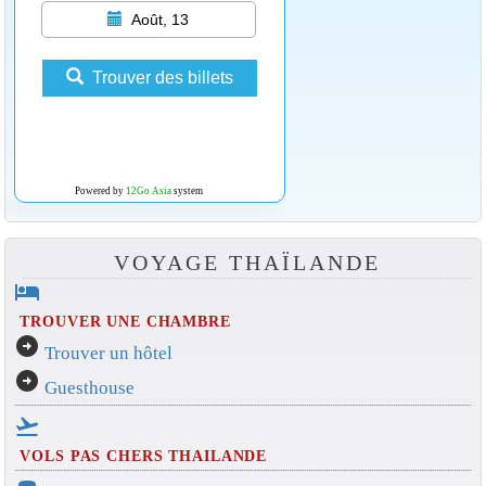
Août, 13
Trouver des billets
Powered by
12Go Asia
system
VOYAGE THAÏLANDE
hotel
TROUVER UNE CHAMBRE
arrow_circle_right
Trouver un hôtel
arrow_circle_right
Guesthouse
flight_takeoff
VOLS PAS CHERS THAILANDE