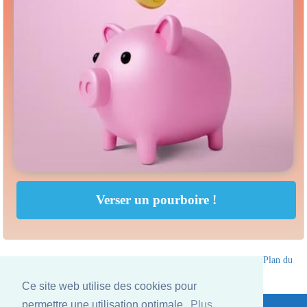
Annuaire des hotels Thailande
|
Partir en Thailande
|
A propos
|
Plan du
site
Ce site web utilise des cookies pour
Website © Thailandee.com - 2026
permettre une utilisation optimale.
Plus...