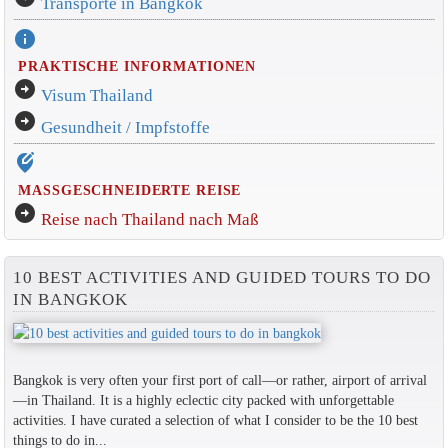
Transporte in Bangkok
info
PRAKTISCHE INFORMATIONEN
arrow_circle_right
Visum Thailand
arrow_circle_right
Gesundheit / Impfstoffe
edit_location_alt
MASSGESCHNEIDERTE REISE
arrow_circle_right
Reise nach Thailand nach Maß
10 BEST ACTIVITIES AND GUIDED TOURS TO DO
IN BANGKOK
Bangkok is very often your first port of call—or rather, airport of arrival
—in Thailand. It is a highly eclectic city packed with unforgettable
activities. I have curated a selection of what I consider to be the 10 best
things to do in...