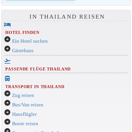
IN THAILAND REISEN
hotel
HOTEL FINDEN
arrow_circle_right
Ein Hotel suchen
arrow_circle_right
Gästehaus
flight_takeoff
PASSENDE FLÜGE THAILAND
directions_bus_filled
TRANSPORT IN THAILAND
arrow_circle_right
Zug reisen
arrow_circle_right
Bus/Van reisen
arrow_circle_right
Hausflügler
arrow_circle_right
Boote reisen
arrow_circle_right