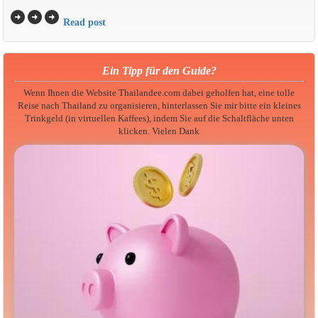
arrow_circle_right
arrow_circle_right
arrow_circle_right
Read post
Ein Tipp für den Guide?
Wenn Ihnen die Website Thailandee.com dabei geholfen hat, eine tolle
Reise nach Thailand zu organisieren, hinterlassen Sie mir bitte ein kleines
Trinkgeld (in virtuellen Kaffees), indem Sie auf die Schaltfläche unten
klicken. Vielen Dank