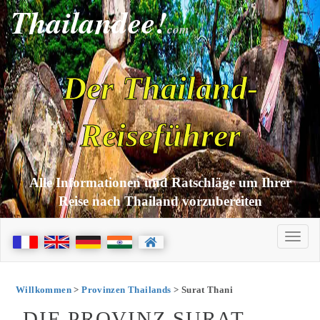
Thailandee!
com
Der Thailand-
Reiseführer
Alle Informationen und Ratschläge um Ihrer
Reise nach Thailand vorzubereiten
Willkommen
>
Provinzen Thailands
> Surat Thani
DIE PROVINZ SURAT