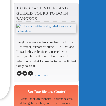
10 BEST ACTIVITIES AND
GUIDED TOURS TO DO IN
BANGKOK
Bangkok is very often your first port of call
—or rather, airport of arrival—in Thailand.
It is a highly eclectic city packed with
unforgettable activities. I have curated a
selection of what I consider to be the 10 best
things to do in...
arrow_circle_right
arrow_circle_right
arrow_circle_right
Read post
Ein Tipp für den Guide?
Wenn Ihnen die Website Thailandee.com
dabei geholfen hat, eine tolle Reise nach