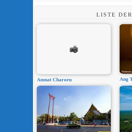
LISTE DE
Ang 
Amnat Charoen