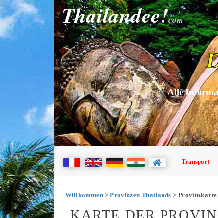
Thailandee!
com
D
Alle Informa
Transport
Willkommen
>
Provinzen Thailands
> Provinzkarte
KARTE DER PROVI