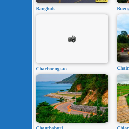
Bangkok
Buen
Chai
Chachoengsao
Chanthaburi
Chia