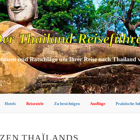
er Thailand-Reiseführ
tionen und Ratschläge um Ihrer Reise nach Thailand 
Hotels
Reiseziele
Zu besichtigen
Ausflüge
Praktische I
NZEN THAÏLANDS