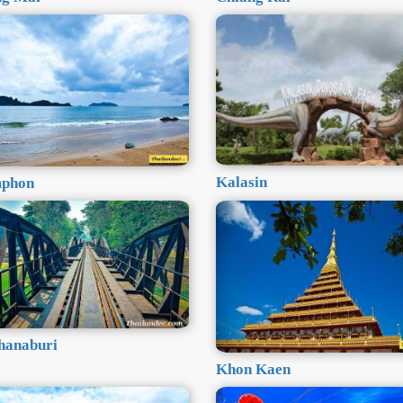
Kalasin
phon
hanaburi
Khon Kaen