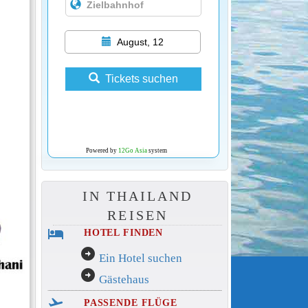
August, 12
Tickets suchen
Powered by
12Go Asia
system
IN THAILAND
REISEN
hotel
HOTEL FINDEN
arrow_circle_right
Ein Hotel suchen
arrow_circle_right
Gästehaus
flight_takeoff
PASSENDE FLÜGE