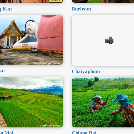
Buriram
g Kan
nat
Chaiyaphum
ng Mai
Chiang Rai