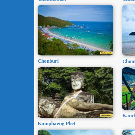
Chonburi
Chum
Kanc
Kamphaeng Phet