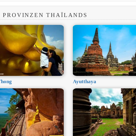
R PROVINZEN THAÏLANDS
Thong
Ayutthaya