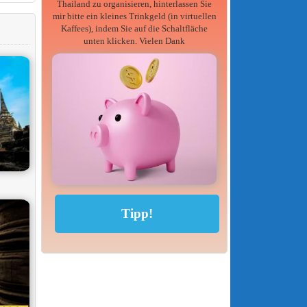
Thailand zu organisieren, hinterlassen Sie
mir bitte ein kleines Trinkgeld (in virtuellen
Kaffees), indem Sie auf die Schaltfläche
unten klicken. Vielen Dank