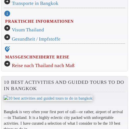
arrow_circle_right
Transporte in Bangkok
info
PRAKTISCHE INFORMATIONEN
arrow_circle_right
Visum Thailand
arrow_circle_right
Gesundheit / Impfstoffe
edit_location_alt
MASSGESCHNEIDERTE REISE
arrow_circle_right
Reise nach Thailand nach Maß
10 BEST ACTIVITIES AND GUIDED TOURS TO DO
IN BANGKOK
Bangkok is very often your first port of call—or rather, airport of arrival
—in Thailand. It is a highly eclectic city packed with unforgettable
activities. I have curated a selection of what I consider to be the 10 best