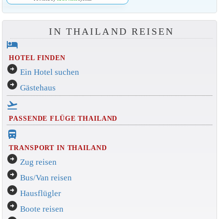
IN THAILAND REISEN
hotel
HOTEL FINDEN
arrow_circle_right
Ein Hotel suchen
arrow_circle_right
Gästehaus
flight_takeoff
PASSENDE FLÜGE THAILAND
directions_bus_filled
TRANSPORT IN THAILAND
arrow_circle_right
Zug reisen
arrow_circle_right
Bus/Van reisen
arrow_circle_right
Hausflügler
arrow_circle_right
Boote reisen