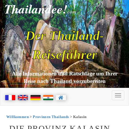
Thailandee!
com
Der Thailand-
Reiseführer
Alle Informationen und Ratschläge um Ihrer
Reise nach Thailand vorzubereiten
Willkommen
>
Provinzen Thailands
> Kalasin
DIE PROVINZ KALASIN