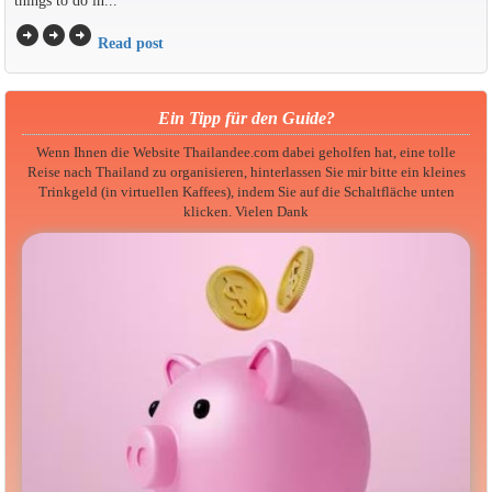
things to do in...
arrow_circle_right
arrow_circle_right
arrow_circle_right
Read post
Ein Tipp für den Guide?
Wenn Ihnen die Website Thailandee.com dabei geholfen hat, eine tolle
Reise nach Thailand zu organisieren, hinterlassen Sie mir bitte ein kleines
Trinkgeld (in virtuellen Kaffees), indem Sie auf die Schaltfläche unten
klicken. Vielen Dank