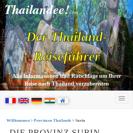
Thailandee!
com
Der Thailand-
Reiseführer
Alle Informationen und Ratschläge um Ihrer
Reise nach Thailand vorzubereiten
Willkommen
>
Provinzen Thailands
> Surin
DIE PROVINZ SURIN