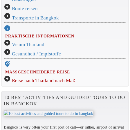
arrow_circle_right
Boote reisen
arrow_circle_right
Transporte in Bangkok
info
PRAKTISCHE INFORMATIONEN
arrow_circle_right
Visum Thailand
arrow_circle_right
Gesundheit / Impfstoffe
edit_location_alt
MASSGESCHNEIDERTE REISE
arrow_circle_right
Reise nach Thailand nach Maß
10 BEST ACTIVITIES AND GUIDED TOURS TO DO
IN BANGKOK
Bangkok is very often your first port of call—or rather, airport of arrival