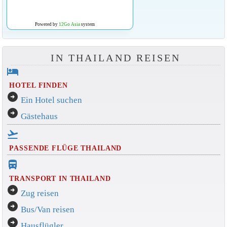
Powered by
12Go Asia
system
IN THAILAND REISEN
hotel
HOTEL FINDEN
arrow_circle_right
Ein Hotel suchen
arrow_circle_right
Gästehaus
flight_takeoff
PASSENDE FLÜGE THAILAND
directions_bus_filled
TRANSPORT IN THAILAND
arrow_circle_right
Zug reisen
arrow_circle_right
Bus/Van reisen
arrow_circle_right
Hausflügler