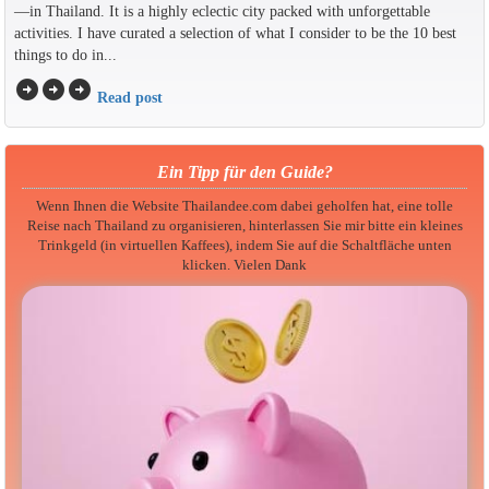
—in Thailand. It is a highly eclectic city packed with unforgettable
activities. I have curated a selection of what I consider to be the 10 best
things to do in...
arrow_circle_right
arrow_circle_right
arrow_circle_right
Read post
Ein Tipp für den Guide?
Wenn Ihnen die Website Thailandee.com dabei geholfen hat, eine tolle
Reise nach Thailand zu organisieren, hinterlassen Sie mir bitte ein kleines
Trinkgeld (in virtuellen Kaffees), indem Sie auf die Schaltfläche unten
klicken. Vielen Dank