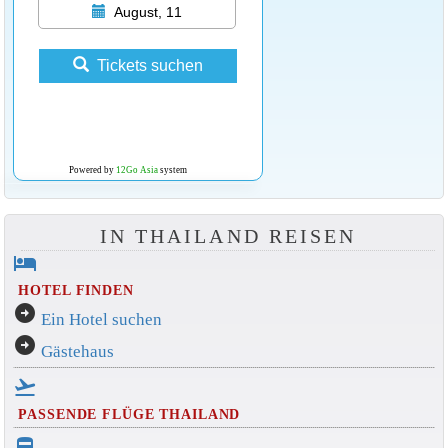
August, 11
Tickets suchen
Powered by
12Go Asia
system
IN THAILAND REISEN
hotel
HOTEL FINDEN
arrow_circle_right
Ein Hotel suchen
arrow_circle_right
Gästehaus
flight_takeoff
PASSENDE FLÜGE THAILAND
directions_bus_filled