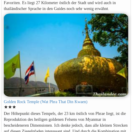
Favoriten. Es liegt 27 Kilometer östlich der Stadt und wird auch in
thailändischer Sprache in den Guides noch sehr wenig erwähnt.
Golden Rock Temple (Wat Phra That Din Kwaen)
star
star
star
Der Höhepunkt dieses Tempels, der 23 km östlich von Phrae liegt, ist die
Reproduktion des heiligen goldenen Felsens von Myanmar in
bescheideneren Dimensionen. Ich denke jedoch, dass alle kleinen Strecken
auf diesen Ziegelpfaden interessant sind. Und durch die Kombination mit