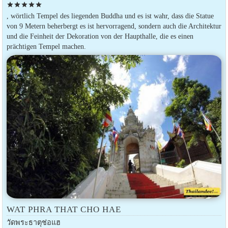
star
star
star
star
star
, wörtlich Tempel des liegenden Buddha und es ist wahr, dass die Statue
von 9 Metern beherbergt es ist hervorragend, sondern auch die Architektur
und die Feinheit der Dekoration von der Haupthalle, die es einen
prächtigen Tempel machen.
WAT PHRA THAT CHO HAE
วัดพระธาตุช่อแฮ