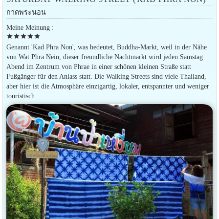
กาดพระนอน
Meine Meinung :
star
star
star
star
star
Genannt 'Kad Phra Non', was bedeutet, Buddha-Markt, weil in der Nähe
von Wat Phra Nein, dieser freundliche Nachtmarkt wird jeden Samstag
Abend im Zentrum von Phrae in einer schönen kleinen Straße statt
Fußgänger für den Anlass statt. Die Walking Streets sind viele Thailand,
aber hier ist die Atmosphäre einzigartig, lokaler, entspannter und weniger
touristisch.