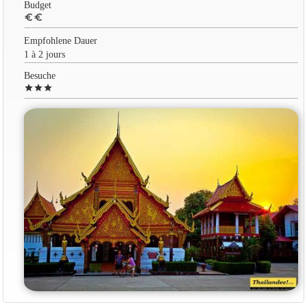
Budget
euro
euro
Empfohlene Dauer
1 à 2 jours
Besuche
star
star
star