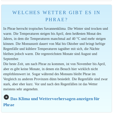
WELCHES WETTER GIBT ES IN
PHRAE?
In Phrae herrscht tropisches Savannenklima. Die Winter sind trocken und
warm. Die Temperaturen steigen bis April, dem heißesten Monat des
Jahres, in dem die Temperaturen manchmal auf 40 °C und mehr steigen
können. Die Monsunzeit dauert von Mai bis Oktober und bringt heftige
Regenfälle und kühlere Temperaturen tagsüber mit sich, die Nächte
bleiben jedoch warm. Die regenreichsten Monate sind August und
September.
Die beste Zeit, um nach Phrae zu kommen, ist von November bis April,
aber es gibt keine Monate, in denen ein Besuch hier wirklich nicht
empfehlenswert ist. Sogar während des Monsuns bleibt Phrae im
Vergleich zu anderen Provinzen dünn besiedelt. Die Regenfälle sind zwar
stark, aber eher kurz. Vor und nach den Regenfällen ist das Wetter
meistens sehr angenehm.
arrow_circle_right
Das Klima und Wettervorhersagen anzeigen für
Phrae