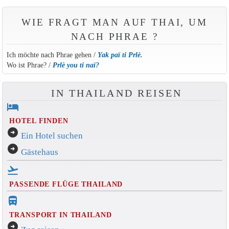
WIE FRAGT MAN AUF THAI, UM
NACH PHRAE ?
Ich möchte nach Phrae gehen /
Yak paï ti Prlè.
Wo ist Phrae? /
Prlè you ti naï?
IN THAILAND REISEN
hotel
HOTEL FINDEN
arrow_circle_right
Ein Hotel suchen
arrow_circle_right
Gästehaus
flight_takeoff
PASSENDE FLÜGE THAILAND
directions_bus_filled
TRANSPORT IN THAILAND
arrow_circle_right