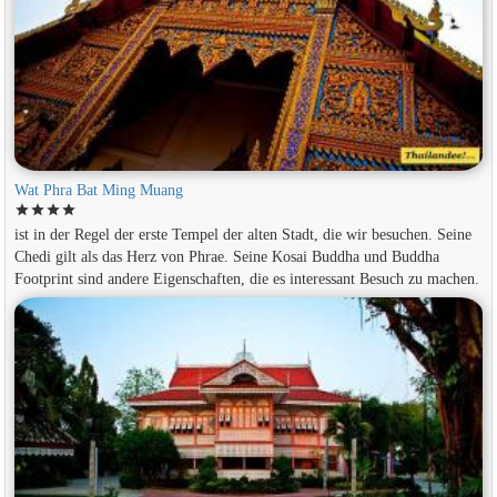
Wat Phra Bat Ming Muang
star
star
star
star
ist in der Regel der erste Tempel der alten Stadt, die wir besuchen. Seine
Chedi gilt als das Herz von Phrae. Seine Kosai Buddha und Buddha
Footprint sind andere Eigenschaften, die es interessant Besuch zu machen.