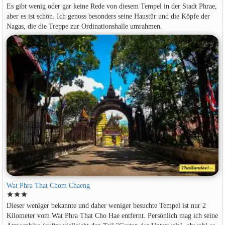
Es gibt wenig oder gar keine Rede von diesem Tempel in der Stadt Phrae,
aber es ist schön. Ich genoss besonders seine Haustür und die Köpfe der
Nagas, die die Treppe zur Ordinationshalle umrahmen.
Wat Phra That Chom Chaeng
star
star
star
Dieser weniger bekannte und daher weniger besuchte Tempel ist nur 2
Kilometer vom Wat Phra That Cho Hae entfernt. Persönlich mag ich seine