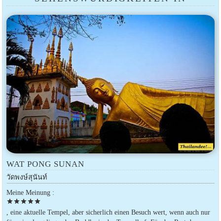
WAT PONG SUNAN
วัดพงษ์สุนันท์
Meine Meinung :
star
star
star
star
star
, eine aktuelle Tempel, aber sicherlich einen Besuch wert, wenn auch nur