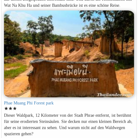
Wat Na Khu Ha und seiner Bambusbrücke ist es eine schöne Reise.
Phae Muang Phi Forest park
star
star
star
Dieser Waldpark, 12 Kilometer von der Stadt Phrae entfernt, ist berühmt
für seine erodierten Steinsäulen. Sie decken nur einen kleinen Bereich ab,
aber es ist interessant zu sehen. Und warum nicht auf den Waldwegen
spazieren gehen?