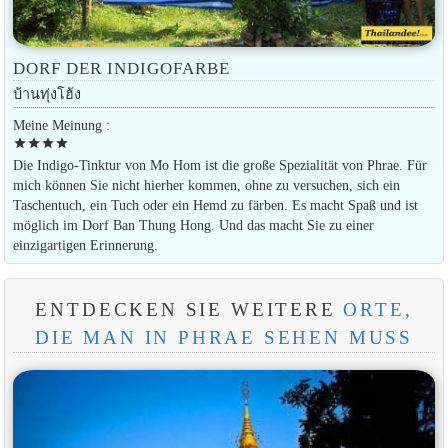
DORF DER INDIGOFARBE
บ้านทุ่งโฮ้ง
Meine Meinung :
star
star
star
star
Die Indigo-Tinktur von Mo Hom ist die große Spezialität von Phrae. Für
mich können Sie nicht hierher kommen, ohne zu versuchen, sich ein
Taschentuch, ein Tuch oder ein Hemd zu färben. Es macht Spaß und ist
möglich im Dorf Ban Thung Hong. Und das macht Sie zu einer
einzigartigen Erinnerung.
ENTDECKEN SIE WEITERE
ORTE,
DIE MAN IN PHRAE SEHEN MUSS