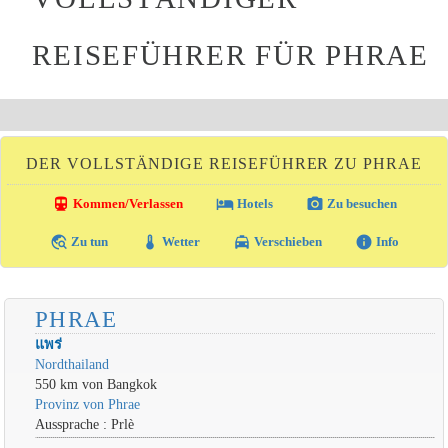
REISEFÜHRER FÜR PHRAE
DER VOLLSTÄNDIGE REISEFÜHRER ZU PHRAE
directions_transit
local_hotel
photo_camera
Kommen/Verlassen
Hotels
Zu besuchen
travel_explore
thermostat
local_taxi
info
Zu tun
Wetter
Verschieben
Info
PHRAE
แพร่
Nordthailand
550 km von Bangkok
Provinz von Phrae
Aussprache : Prlè