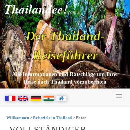
Thailandee!
com
Der Thailand-
Reiseführer
Alle Informationen und Ratschläge um Ihrer
Reise nach Thailand vorzubereiten
Willkommen
>
Reiseziele in Thailand
> Phrae
VOLLSTÄNDIGER