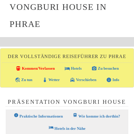
VONGBURI HOUSE IN
PHRAE
DER VOLLSTÄNDIGE REISEFÜHRER ZU PHRAE
directions_transit
local_hotel
photo_camera
Kommen/Verlassen
Hotels
Zu besuchen
travel_explore
thermostat
local_taxi
info
Zu tun
Wetter
Verschieben
Info
PRÄSENTATION VONGBURI HOUSE
info
train
Praktische Informationen
Wie komme ich dorthin?
hotel
Hotels in der Nähe