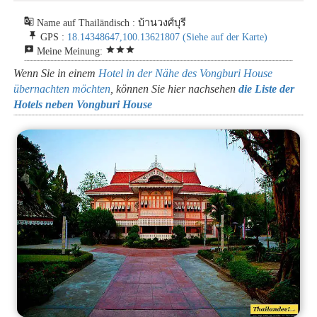
g_translate
Name auf Thailändisch : บ้านวงศ์บุรี
push_pin
GPS :
18.14348647,100.13621807
(Siehe auf der Karte)
reviews
star
star
star
Meine Meinung:
Wenn Sie in einem
Hotel in der Nähe des Vongburi House
übernachten möchten
, können Sie hier nachsehen
die Liste der
Hotels neben Vongburi House