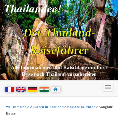
Thailandee!
com
Der Thailand-
Reiseführer
Alle Informationen und Ratschläge um Ihrer
Reise nach Thailand vorzubereiten
Willkommen
>
Zu sehen in Thailand
>
Besuche beiPhrae
> Vongburi
House