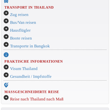
directions_bus_filled
TRANSPORT IN THAILAND
arrow_circle_right
Zug reisen
arrow_circle_right
Bus/Van reisen
arrow_circle_right
Hausflügler
arrow_circle_right
Boote reisen
arrow_circle_right
Transporte in Bangkok
info
PRAKTISCHE INFORMATIONEN
arrow_circle_right
Visum Thailand
arrow_circle_right
Gesundheit / Impfstoffe
edit_location_alt
MASSGESCHNEIDERTE REISE
arrow_circle_right
Reise nach Thailand nach Maß