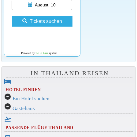
August, 10
Tickets suchen
Powered by
12Go Asia
system
IN THAILAND REISEN
hotel
HOTEL FINDEN
arrow_circle_right
Ein Hotel suchen
arrow_circle_right
Gästehaus
flight_takeoff
PASSENDE FLÜGE THAILAND