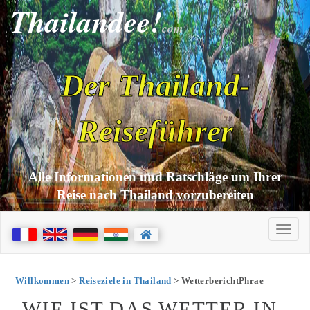
Thailandee!
com
Der Thailand-
Reiseführer
Alle Informationen und Ratschläge um Ihrer
Reise nach Thailand vorzubereiten
Willkommen
>
Reiseziele in Thailand
> WetterberichtPhrae
WIE IST DAS WETTER IN