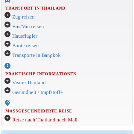
TRANSPORT IN THAILAND
arrow_circle_right
Zug reisen
arrow_circle_right
Bus/Van reisen
arrow_circle_right
Hausflügler
arrow_circle_right
Boote reisen
arrow_circle_right
Transporte in Bangkok
info
PRAKTISCHE INFORMATIONEN
arrow_circle_right
Visum Thailand
arrow_circle_right
Gesundheit / Impfstoffe
edit_location_alt
MASSGESCHNEIDERTE REISE
arrow_circle_right
Reise nach Thailand nach Maß