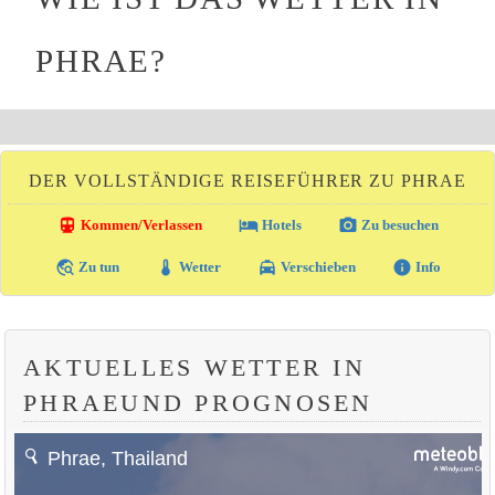
PHRAE?
DER VOLLSTÄNDIGE REISEFÜHRER ZU PHRAE
directions_transit
local_hotel
photo_camera
Kommen/Verlassen
Hotels
Zu besuchen
travel_explore
thermostat
local_taxi
info
Zu tun
Wetter
Verschieben
Info
AKTUELLES WETTER IN
PHRAEUND PROGNOSEN