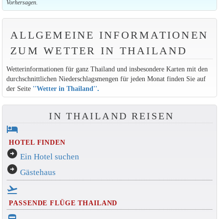
Vorhersagen.
ALLGEMEINE INFORMATIONEN
ZUM WETTER IN THAILAND
Wetterinformationen für ganz Thailand und insbesondere Karten mit den
durchschnittlichen Niederschlagsmengen für jeden Monat finden Sie auf
der Seite
''Wetter in Thailand''
.
IN THAILAND REISEN
hotel
HOTEL FINDEN
arrow_circle_right
Ein Hotel suchen
arrow_circle_right
Gästehaus
flight_takeoff
PASSENDE FLÜGE THAILAND
directions_bus_filled