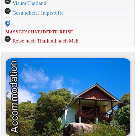
arrow_circle_right
Visum Thailand
arrow_circle_right
Gesundheit / Impfstoffe
edit_location_alt
MASSGESCHNEIDERTE REISE
arrow_circle_right
Reise nach Thailand nach Maß