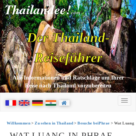
Thailandee!
com
Der Thailand-
Reiseführer
Alle Informationen und Ratschläge um Ihrer
Reise nach Thailand vorzubereiten
Willkommen
>
Zu sehen in Thailand
>
Besuche beiPhrae
> Wat Luang
WAT LUANG IN PHRAE