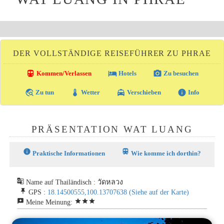
DER VOLLSTÄNDIGE REISEFÜHRER ZU PHRAE
directions_transit
local_hotel
photo_camera
Kommen/Verlassen
Hotels
Zu besuchen
travel_explore
thermostat
local_taxi
info
Zu tun
Wetter
Verschieben
Info
PRÄSENTATION WAT LUANG
info
train
Praktische Informationen
Wie komme ich dorthin?
g_translate
Name auf Thailändisch : วัดหลวง
push_pin
GPS :
18.14500555,100.13707638
(Siehe auf der Karte)
reviews
star
star
star
Meine Meinung: