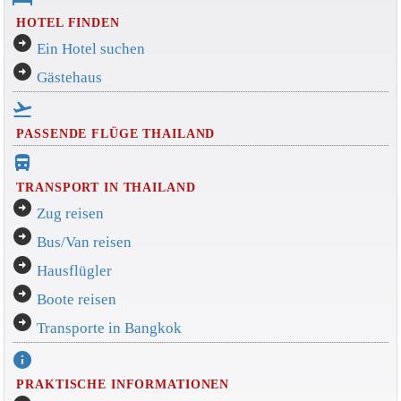
HOTEL FINDEN
arrow_circle_right
Ein Hotel suchen
arrow_circle_right
Gästehaus
flight_takeoff
PASSENDE FLÜGE THAILAND
directions_bus_filled
TRANSPORT IN THAILAND
arrow_circle_right
Zug reisen
arrow_circle_right
Bus/Van reisen
arrow_circle_right
Hausflügler
arrow_circle_right
Boote reisen
arrow_circle_right
Transporte in Bangkok
info
PRAKTISCHE INFORMATIONEN