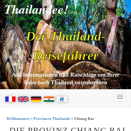
Thailandee!
com
Der Thailand-
Reiseführer
Alle Informationen und Ratschläge um Ihrer
Reise nach Thailand vorzubereiten
Willkommen
>
Provinzen Thailands
> Chiang Rai
DIE PROVINZ CHIANG RAI