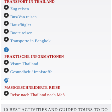
TRANSPORT IN THAILAND
arrow_circle_right
Zug reisen
arrow_circle_right
Bus/Van reisen
arrow_circle_right
Hausflügler
arrow_circle_right
Boote reisen
arrow_circle_right
Transporte in Bangkok
info
PRAKTISCHE INFORMATIONEN
arrow_circle_right
Visum Thailand
arrow_circle_right
Gesundheit / Impfstoffe
edit_location_alt
MASSGESCHNEIDERTE REISE
arrow_circle_right
Reise nach Thailand nach Maß
10 BEST ACTIVITIES AND GUIDED TOURS TO DO