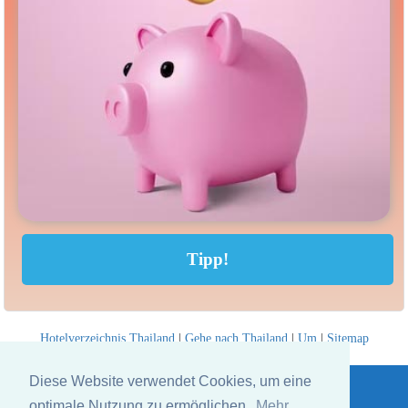
Hotelverzeichnis Thailand
|
Gehe nach Thailand
|
Um
|
Sitemap
Website © Thailandee.com - 2026
Diese Website verwendet Cookies, um eine
optimale Nutzung zu ermöglichen.
Mehr...