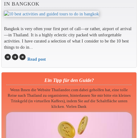
IN BANGKOK
Bangkok is very often your first port of call—or rather, airport of arrival
—in Thailand. It is a highly eclectic city packed with unforgettable
activities. I have curated a selection of what I consider to be the 10 best
things to do in...
arrow_circle_right
arrow_circle_right
arrow_circle_right
Read post
Ein Tipp für den Guide?
Wenn Ihnen die Website Thailandee.com dabei geholfen hat, eine tolle
Reise nach Thailand zu organisieren, hinterlassen Sie mir bitte ein kleines
Trinkgeld (in virtuellen Kaffees), indem Sie auf die Schaltfläche unten
klicken. Vielen Dank