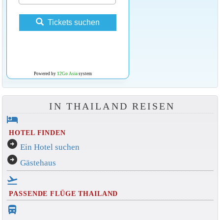
Tickets suchen
Powered by
12Go Asia
system
IN THAILAND REISEN
hotel
HOTEL FINDEN
arrow_circle_right
Ein Hotel suchen
arrow_circle_right
Gästehaus
flight_takeoff
PASSENDE FLÜGE THAILAND
directions_bus_filled