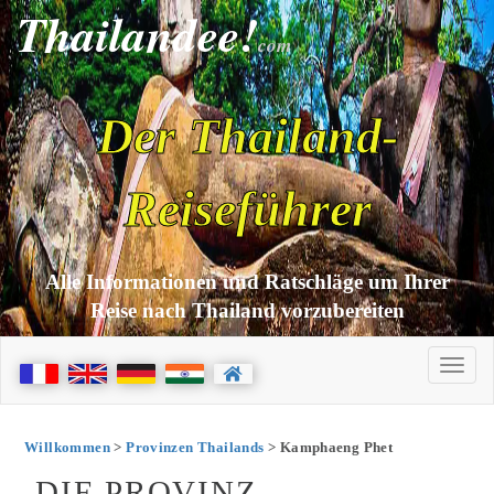
Thailandee!
com
Der Thailand-
Reiseführer
Alle Informationen und Ratschläge um Ihrer
Reise nach Thailand vorzubereiten
Willkommen
>
Provinzen Thailands
> Kamphaeng Phet
DIE PROVINZ