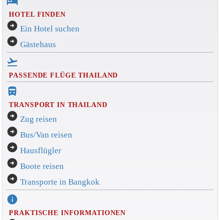
hotel
HOTEL FINDEN
arrow_circle_right
Ein Hotel suchen
arrow_circle_right
Gästehaus
flight_takeoff
PASSENDE FLÜGE THAILAND
directions_bus_filled
TRANSPORT IN THAILAND
arrow_circle_right
Zug reisen
arrow_circle_right
Bus/Van reisen
arrow_circle_right
Hausflügler
arrow_circle_right
Boote reisen
arrow_circle_right
Transporte in Bangkok
info
PRAKTISCHE INFORMATIONEN