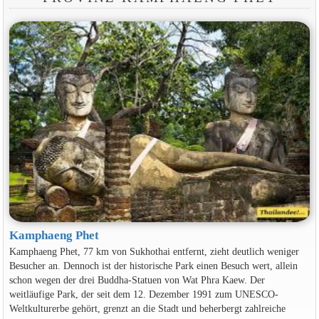
Kamphaeng Phet
Kamphaeng Phet, 77 km von Sukhothai entfernt, zieht deutlich weniger
Besucher an. Dennoch ist der historische Park einen Besuch wert, allein
schon wegen der drei Buddha-Statuen von Wat Phra Kaew. Der
weitläufige Park, der seit dem 12. Dezember 1991 zum UNESCO-
Weltkulturerbe gehört, grenzt an die Stadt und beherbergt zahlreiche