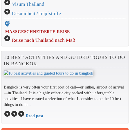
arrow_circle_right
Visum Thailand
arrow_circle_right
Gesundheit / Impfstoffe
edit_location_alt
MASSGESCHNEIDERTE REISE
arrow_circle_right
Reise nach Thailand nach Maß
10 BEST ACTIVITIES AND GUIDED TOURS TO DO
IN BANGKOK
Bangkok is very often your first port of call—or rather, airport of arrival
—in Thailand. It is a highly eclectic city packed with unforgettable
activities. I have curated a selection of what I consider to be the 10 best
things to do in...
arrow_circle_right
arrow_circle_right
arrow_circle_right
Read post