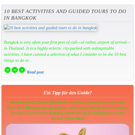
10 BEST ACTIVITIES AND GUIDED TOURS TO DO
IN BANGKOK
Bangkok is very often your first port of call—or rather, airport of arrival—
in Thailand. It is a highly eclectic city packed with unforgettable
activities. I have curated a selection of what I consider to be the 10 best
things to do in...
arrow_circle_right
arrow_circle_right
arrow_circle_right
Read post
Ein Tipp für den Guide?
Wenn Ihnen die Website Thailandee.com dabei geholfen hat, eine tolle
Reise nach Thailand zu organisieren, hinterlassen Sie mir bitte ein kleines
Trinkgeld (in virtuellen Kaffees), indem Sie auf die Schaltfläche unten
klicken. Vielen Dank