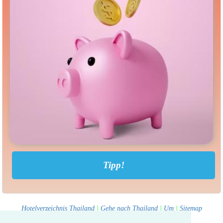
Hotelverzeichnis Thailand
|
Gehe nach Thailand
|
Um
|
Sitemap
Website © Thailandee.com - 2026