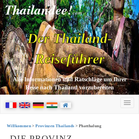
Thailandee!
com
Der Thailand-
Reiseführer
Alle Informationen und Ratschläge um Ihrer
Reise nach Thailand vorzubereiten
Willkommen
>
Provinzen Thailands
> Phatthalung
DIE PROVINZ