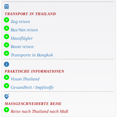
directions_bus_filled
TRANSPORT IN THAILAND
arrow_circle_right
Zug reisen
arrow_circle_right
Bus/Van reisen
arrow_circle_right
Hausflügler
arrow_circle_right
Boote reisen
arrow_circle_right
Transporte in Bangkok
info
PRAKTISCHE INFORMATIONEN
arrow_circle_right
Visum Thailand
arrow_circle_right
Gesundheit / Impfstoffe
edit_location_alt
MASSGESCHNEIDERTE REISE
arrow_circle_right
Reise nach Thailand nach Maß