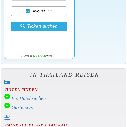
August, 13
Tickets suchen
Powered by
12Go Asia
system
IN THAILAND REISEN
hotel
HOTEL FINDEN
arrow_circle_right
Ein Hotel suchen
arrow_circle_right
Gästehaus
flight_takeoff
PASSENDE FLÜGE THAILAND