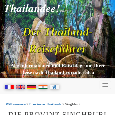
Thailandee!
com
Der Thailand-
Reiseführer
Alle Informationen und Ratschläge um Ihrer
Reise nach Thailand vorzubereiten
Willkommen
>
Provinzen Thailands
> Singhburi
DIE PROVINZ SINGHBURI