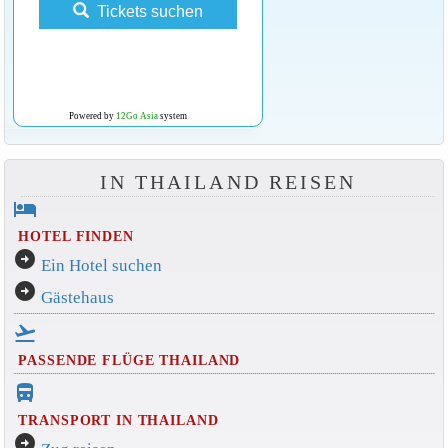
Tickets suchen
Powered by
12Go Asia
system
IN THAILAND REISEN
hotel
HOTEL FINDEN
arrow_circle_right
Ein Hotel suchen
arrow_circle_right
Gästehaus
flight_takeoff
PASSENDE FLÜGE THAILAND
directions_bus_filled
TRANSPORT IN THAILAND
arrow_circle_right