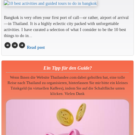
Bangkok is very often your first port of call—or rather, airport of arrival
—in Thailand. It is a highly eclectic city packed with unforgettable
activities. I have curated a selection of what I consider to be the 10 best
things to do in...
arrow_circle_right
arrow_circle_right
arrow_circle_right
Read post
Ein Tipp für den Guide?
Wenn Ihnen die Website Thailandee.com dabei geholfen hat, eine tolle
Reise nach Thailand zu organisieren, hinterlassen Sie mir bitte ein kleines
Trinkgeld (in virtuellen Kaffees), indem Sie auf die Schaltfläche unten
klicken. Vielen Dank