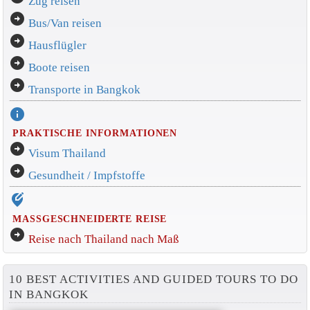
Zug reisen
arrow_circle_right
Bus/Van reisen
arrow_circle_right
Hausflügler
arrow_circle_right
Boote reisen
arrow_circle_right
Transporte in Bangkok
info
PRAKTISCHE INFORMATIONEN
arrow_circle_right
Visum Thailand
arrow_circle_right
Gesundheit / Impfstoffe
edit_location_alt
MASSGESCHNEIDERTE REISE
arrow_circle_right
Reise nach Thailand nach Maß
10 BEST ACTIVITIES AND GUIDED TOURS TO DO
IN BANGKOK