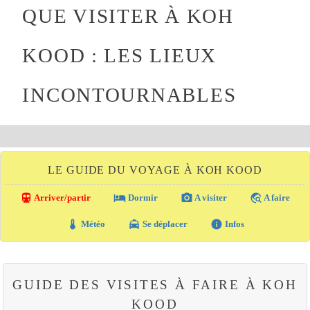
QUE VISITER À KOH
KOOD : LES LIEUX
INCONTOURNABLES
LE GUIDE DU VOYAGE À KOH KOOD
directions_transit
local_hotel
photo_camera
travel_explore
Arriver/partir
Dormir
A visiter
A faire
thermostat
local_taxi
info
Météo
Se déplacer
Infos
GUIDE DES VISITES À FAIRE À KOH
KOOD