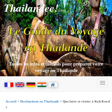
Thailandee!
com
Le Guide du Voyage
en Thaïlande
Toutes les infos et conseils pour préparer votre
voyage en Thaïlande
Accueil
>
Destinations en Thaïlande
> Que faire et visiter à Koh Kood
?