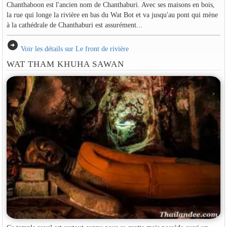
Chanthaboon est l'ancien nom de Chanthaburi. Avec ses maisons en bois,
la rue qui longe la rivière en bas du Wat Bot et va jusqu'au pont qui mène
à la cathédrale de Chanthaburi est assurément...
arrow_circle_right
Voir les détails sur Le front de rivière
WAT THAM KHUHA SAWAN