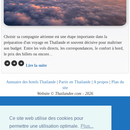
Choisir sa compagnie aérienne est une étape importante dans la
préparation d'un voyage en Thaïlande et souvent décisive pour maîtriser
son budget. Entre les vols directs, les correspondances, le confort à bord,
le prix des billets ou encore...
arrow_circle_right
arrow_circle_right
arrow_circle_right
Lire la suite
Annuaire des hotels Thailande
|
Partir en Thailande
|
A propos
|
Plan du
site
Website © Thailandee.com - 2026
Ce site web utilise des cookies pour
permettre une utilisation optimale.
Plus...