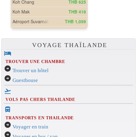
VOYAGE THAÏLANDE
hotel
TROUVER UNE CHAMBRE
arrow_circle_right
Trouver un hôtel
arrow_circle_right
Guesthouse
flight_takeoff
VOLS PAS CHERS THAILANDE
directions_bus_filled
TRANSPORTS EN THAILANDE
arrow_circle_right
Voyager en train
arrow_circle_right
Voyager en bus / van