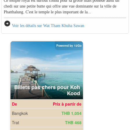
Ce temple royal est surtout connu pour sa grotte mais possède aussi un
chedi sur une petite butte qui offre une vue dominante sur la ville de
Phatthalung. C'est le temple le plus important de la...
arrow_circle_right
Voir les détails sur Wat Tham Khuha Sawan