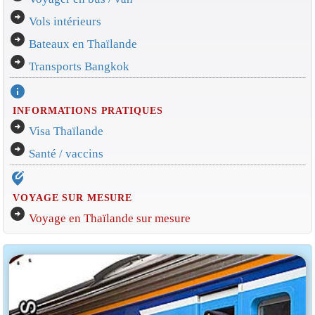
arrow_circle_right
Vols intérieurs
arrow_circle_right
Bateaux en Thaïlande
arrow_circle_right
Transports Bangkok
info
INFORMATIONS PRATIQUES
arrow_circle_right
Visa Thaïlande
arrow_circle_right
Santé / vaccins
edit_location_alt
VOYAGE SUR MESURE
arrow_circle_right
Voyage en Thaïlande sur mesure