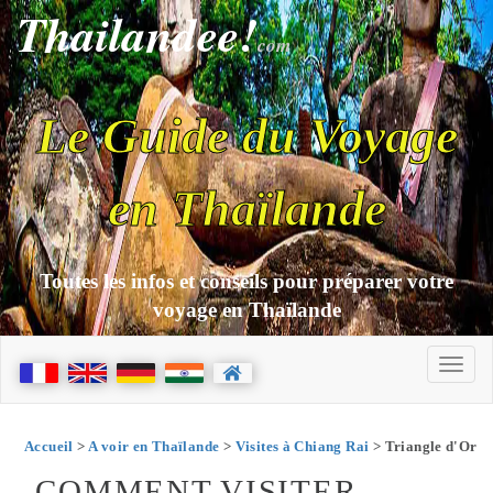
Thailandee!
com
Le Guide du Voyage
en Thaïlande
Toutes les infos et conseils pour préparer votre
voyage en Thaïlande
Accueil
>
A voir en Thaïlande
>
Visites à Chiang Rai
> Triangle d'Or
COMMENT VISITER