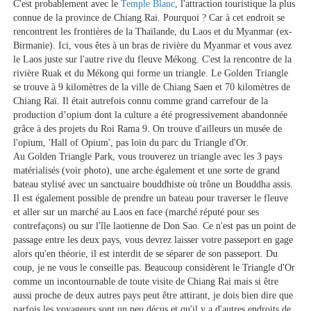
C'est probablement avec le
Temple Blanc
, l'attraction touristique la plus
connue de la province de Chiang Rai. Pourquoi ? Car à cet endroit se
rencontrent les frontières de la Thaïlande, du Laos et du Myanmar (ex-
Birmanie). Ici, vous êtes à un bras de rivière du Myanmar et vous avez
le Laos juste sur l'autre rive du fleuve Mékong. C'est la rencontre de la
rivière Ruak et du Mékong qui forme un triangle. Le Golden Triangle
se trouve à 9 kilomètres de la ville de Chiang Saen et 70 kilomètres de
Chiang Raï. Il était autrefois connu comme grand carrefour de la
production d’opium dont la culture a été progressivement abandonnée
grâce à des projets du Roi Rama 9. On trouve d'ailleurs un musée de
l'opium, 'Hall of Opium', pas loin du parc du Triangle d'Or.
Au Golden Triangle Park, vous trouverez un triangle avec les 3 pays
matérialisés (voir photo), une arche également et une sorte de grand
bateau stylisé avec un sanctuaire bouddhiste où trône un Bouddha assis.
Il est également possible de prendre un bateau pour traverser le fleuve
et aller sur un marché au Laos en face (marché réputé pour ses
contrefaçons) ou sur l'île laotienne de Don Sao. Ce n'est pas un point de
passage entre les deux pays, vous devrez laisser votre passeport en gage
alors qu'en théorie, il est interdit de se séparer de son passeport. Du
coup, je ne vous le conseille pas. Beaucoup considèrent le Triangle d'Or
comme un incontournable de toute visite de Chiang Rai mais si être
aussi proche de deux autres pays peut être attirant, je dois bien dire que
parfois les voyageurs sont un peu déçus et qu'il y a d'autres endroits de