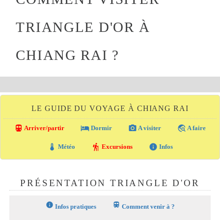
TRIANGLE D'OR À
CHIANG RAI ?
LE GUIDE DU VOYAGE À CHIANG RAI
directions_transit
local_hotel
photo_camera
travel_explore
Arriver/partir
Dormir
A visiter
A faire
thermostat
hiking
info
Météo
Excursions
Infos
PRÉSENTATION TRIANGLE D'OR
info
train
Infos pratiques
Comment venir à ?