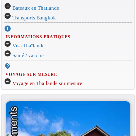
arrow_circle_right
Bateaux en Thaïlande
arrow_circle_right
Transports Bangkok
info
INFORMATIONS PRATIQUES
arrow_circle_right
Visa Thaïlande
arrow_circle_right
Santé / vaccins
edit_location_alt
VOYAGE SUR MESURE
arrow_circle_right
Voyage en Thaïlande sur mesure