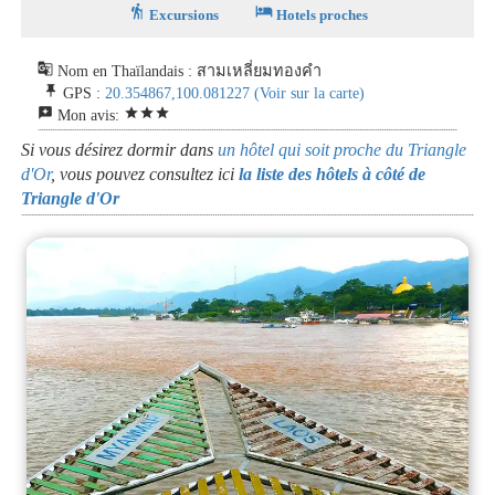
hiking
hotel
Excursions
Hotels proches
g_translate
Nom en Thaïlandais : สามเหลี่ยมทองคำ
push_pin
GPS :
20.354867,100.081227
(Voir sur la carte)
reviews
star
star
star
Mon avis:
Si vous désirez dormir dans
un hôtel qui soit proche du Triangle
d'Or
, vous pouvez consultez ici
la liste des hôtels à côté de
Triangle d'Or