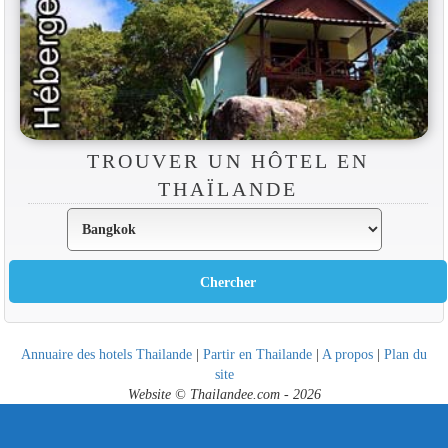
TROUVER UN HÔTEL EN
THAÏLANDE
Annuaire des hotels Thailande
|
Partir en Thailande
|
A propos
|
Plan du
site
Website © Thailandee.com - 2026