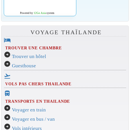
Powered by
12Go Asia
system
VOYAGE THAÏLANDE
hotel
TROUVER UNE CHAMBRE
arrow_circle_right
Trouver un hôtel
arrow_circle_right
Guesthouse
flight_takeoff
VOLS PAS CHERS THAILANDE
directions_bus_filled
TRANSPORTS EN THAILANDE
arrow_circle_right
Voyager en train
arrow_circle_right
Voyager en bus / van
arrow_circle_right
Vols intérieurs