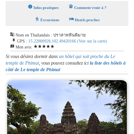
info
train
Infos pratiques
Comment venir à ?
hiking
hotel
Excursions
Hotels proches
g_translate
Nom en Thaïlandais : ปราสาทหินพิมาย
push_pin
GPS :
15.22000928,102.49420166
(Voir sur la carte)
reviews
star
star
star
star
star
Mon avis:
Si vous désirez dormir dans
un hôtel qui soit proche du Le
temple de Phimai
, vous pouvez consultez ici
la liste des hôtels à
côté de Le temple de Phimai