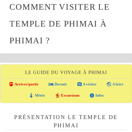
COMMENT VISITER LE
TEMPLE DE PHIMAI À
PHIMAI ?
LE GUIDE DU VOYAGE À PHIMAI
directions_transit
local_hotel
photo_camera
travel_explore
Arriver/partir
Dormir
A visiter
A faire
thermostat
hiking
info
Météo
Excursions
Infos
PRÉSENTATION LE TEMPLE DE
PHIMAI