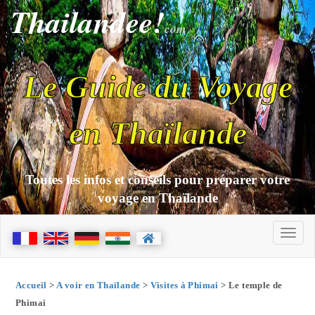
Thailandee!
com
Le Guide du Voyage
en Thaïlande
Toutes les infos et conseils pour préparer votre
voyage en Thaïlande
Accueil
>
A voir en Thaïlande
>
Visites à Phimai
> Le temple de
Phimai