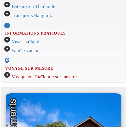
arrow_circle_right
Bateaux en Thaïlande
arrow_circle_right
Transports Bangkok
info
INFORMATIONS PRATIQUES
arrow_circle_right
Visa Thaïlande
arrow_circle_right
Santé / vaccins
edit_location_alt
VOYAGE SUR MESURE
arrow_circle_right
Voyage en Thaïlande sur mesure