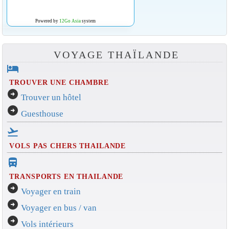
Powered by
12Go Asia
system
VOYAGE THAÏLANDE
hotel
TROUVER UNE CHAMBRE
arrow_circle_right
Trouver un hôtel
arrow_circle_right
Guesthouse
flight_takeoff
VOLS PAS CHERS THAILANDE
directions_bus_filled
TRANSPORTS EN THAILANDE
arrow_circle_right
Voyager en train
arrow_circle_right
Voyager en bus / van
arrow_circle_right
Vols intérieurs