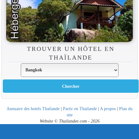
TROUVER UN HÔTEL EN
THAÏLANDE
Annuaire des hotels Thailande
|
Partir en Thailande
|
A propos
|
Plan du
site
Website © Thailandee.com - 2026