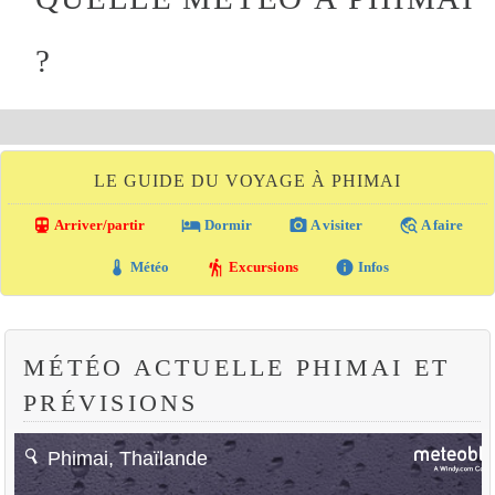
?
LE GUIDE DU VOYAGE À PHIMAI
directions_transit
local_hotel
photo_camera
travel_explore
Arriver/partir
Dormir
A visiter
A faire
thermostat
hiking
info
Météo
Excursions
Infos
MÉTÉO ACTUELLE PHIMAI ET
PRÉVISIONS