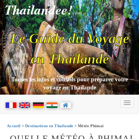
Thailandee!
com
Le Guide du Voyage
en Thaïlande
Toutes les infos et conseils pour préparer votre
voyage en Thaïlande
Accueil
>
Destinations en Thaïlande
> Météo Phimai
QUELLE MÉTÉO À PHIMAI