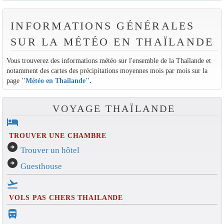
INFORMATIONS GÉNÉRALES
SUR LA MÉTÉO EN THAÏLANDE
Vous trouverez des informations météo sur l'ensemble de la Thaïlande et
notamment des cartes des précipitations moyennes mois par mois sur la
page
''Météo en Thaïlande''
.
VOYAGE THAÏLANDE
hotel
TROUVER UNE CHAMBRE
arrow_circle_right
Trouver un hôtel
arrow_circle_right
Guesthouse
flight_takeoff
VOLS PAS CHERS THAILANDE
directions_bus_filled