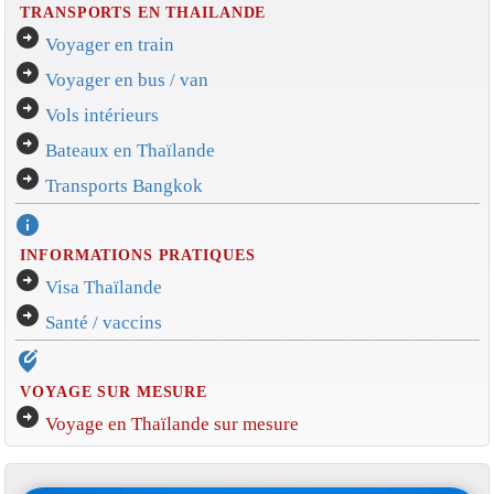
TRANSPORTS EN THAILANDE
arrow_circle_right
Voyager en train
arrow_circle_right
Voyager en bus / van
arrow_circle_right
Vols intérieurs
arrow_circle_right
Bateaux en Thaïlande
arrow_circle_right
Transports Bangkok
info
INFORMATIONS PRATIQUES
arrow_circle_right
Visa Thaïlande
arrow_circle_right
Santé / vaccins
edit_location_alt
VOYAGE SUR MESURE
arrow_circle_right
Voyage en Thaïlande sur mesure