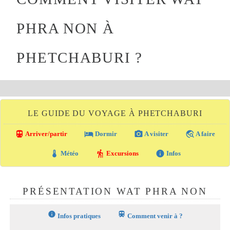
PHRA NON À
PHETCHABURI ?
LE GUIDE DU VOYAGE À PHETCHABURI
directions_transit
local_hotel
photo_camera
travel_explore
Arriver/partir
Dormir
A visiter
A faire
thermostat
hiking
info
Météo
Excursions
Infos
PRÉSENTATION WAT PHRA NON
info
train
Infos pratiques
Comment venir à ?