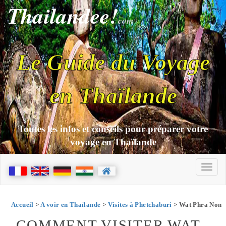
Thailandee!
com
Le Guide du Voyage
en Thaïlande
Toutes les infos et conseils pour préparer votre
voyage en Thaïlande
Accueil
>
A voir en Thaïlande
>
Visites à Phetchaburi
> Wat Phra Non
COMMENT VISITER WAT