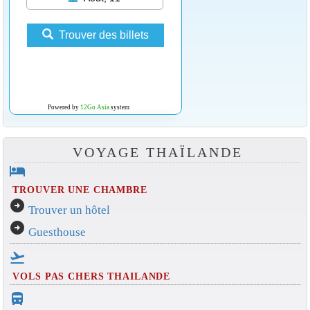
Trouver des billets
Powered by
12Go Asia
system
VOYAGE THAÏLANDE
hotel
TROUVER UNE CHAMBRE
arrow_circle_right
Trouver un hôtel
arrow_circle_right
Guesthouse
flight_takeoff
VOLS PAS CHERS THAILANDE
directions_bus_filled