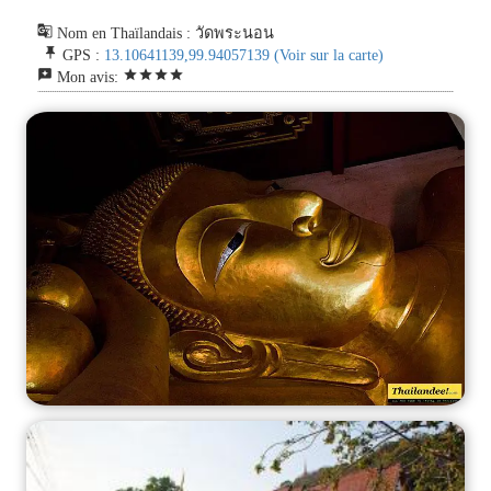
g_translate
Nom en Thaïlandais : วัดพระนอน
push_pin
GPS :
13.10641139,99.94057139
(Voir sur la carte)
reviews
star
star
star
star
Mon avis: