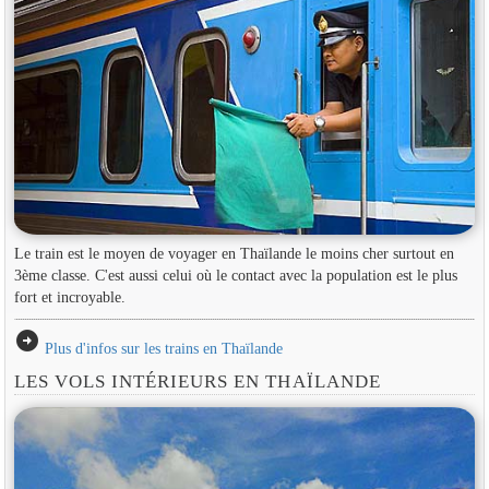
Le train est le moyen de voyager en Thaïlande le moins cher surtout en
3ème classe. C'est aussi celui où le contact avec la population est le plus
fort et incroyable.
arrow_circle_right
Plus d'infos sur les trains en Thaïlande
LES VOLS INTÉRIEURS EN THAÏLANDE