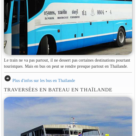
Le train ne va pas partout, il ne dessert pas certaines destinations pourtant
touristques. Mais en bus on peut se rendre presque partout en Thaïlande.
arrow_circle_right
Plus d'infos sur les bus en Thaïlande
TRAVERSÉES EN BATEAU EN THAÏLANDE