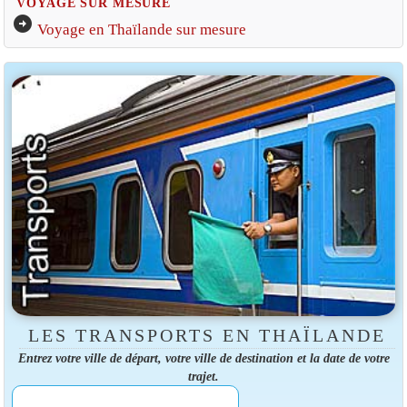
VOYAGE SUR MESURE
arrow_circle_right
Voyage en Thaïlande sur mesure
LES TRANSPORTS EN THAÏLANDE
Entrez votre ville de départ, votre ville de destination et la date de votre
trajet.