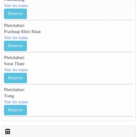
Voir les trains
Réserver
Phetchaburi
Prachuap Khiri Khan
Voir les trains
Réserver
Phetchaburi
Surat Thani
Voir les trains
Réserver
Phetchaburi
Trang
Voir les trains
Réserver
directions_bus_filled