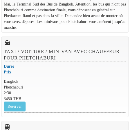
Mai, le Terminal Sud des Bus de Bangkok. Attention, les bus qui n'ont pas
Phetchaburi comme destination finale, vous déposent en général sur
Phetkaeem Raod et pas dans la ville. Demandez bien avant de monter où
vous serez déposés. Les minivans pour Phetchaburi vous amènent jusqu'au
marché.
local_taxi
TAXI / VOITURE / MINIVAN AVEC CHAUFFEUR
POUR PHETCHABURI
Durée
Prix
Bangkok
Phetchaburi
2:30
3450 THB
Réserver
train