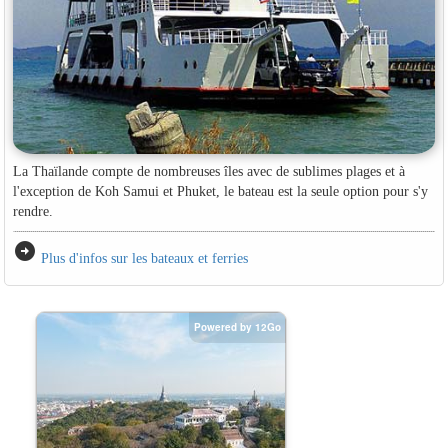
La Thaïlande compte de nombreuses îles avec de sublimes plages et à
l'exception de Koh Samui et Phuket, le bateau est la seule option pour s'y
rendre.
arrow_circle_right
Plus d'infos sur les bateaux et ferries