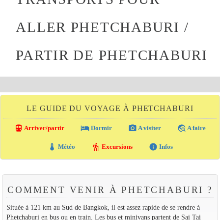
ALLER PHETCHABURI /
PARTIR DE PHETCHABURI
LE GUIDE DU VOYAGE À PHETCHABURI
directions_transit
local_hotel
photo_camera
travel_explore
Arriver/partir
Dormir
A visiter
A faire
thermostat
hiking
info
Météo
Excursions
Infos
COMMENT VENIR À PHETCHABURI ?
Située à 121 km au Sud de Bangkok, il est assez rapide de se rendre à
Phetchaburi en bus ou en train. Les bus et minivans partent de Sai Tai