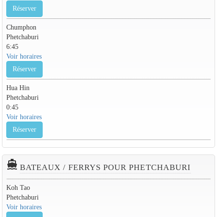
Réserver
Chumphon
Phetchaburi
6:45
Voir horaires
Réserver
Hua Hin
Phetchaburi
0:45
Voir horaires
Réserver
directions_boat
BATEAUX / FERRYS POUR PHETCHABURI
Koh Tao
Phetchaburi
Voir horaires