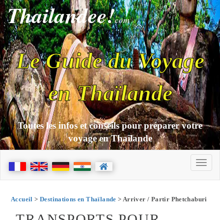
Thailandee!
com
Le Guide du Voyage
en Thaïlande
Toutes les infos et conseils pour préparer votre
voyage en Thaïlande
Accueil
>
Destinations en Thaïlande
> Arriver / Partir Phetchaburi
TRANSPORTS POUR