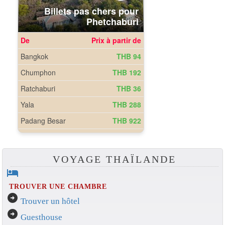
VOYAGE THAÏLANDE
hotel
TROUVER UNE CHAMBRE
arrow_circle_right
Trouver un hôtel
arrow_circle_right
Guesthouse