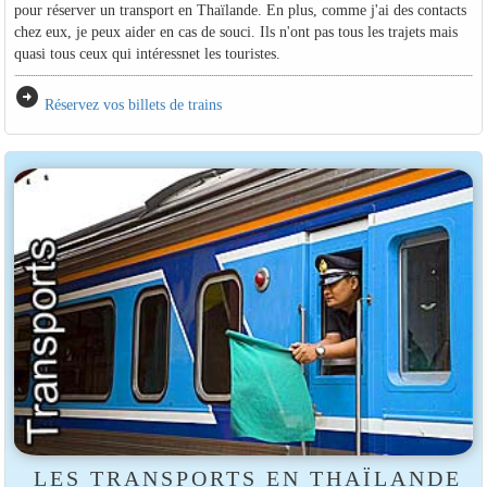
pour réserver un transport en Thaïlande. En plus, comme j'ai des contacts
chez eux, je peux aider en cas de souci. Ils n'ont pas tous les trajets mais
quasi tous ceux qui intéressnet les touristes.
arrow_circle_right
Réservez vos billets de trains
LES TRANSPORTS EN THAÏLANDE