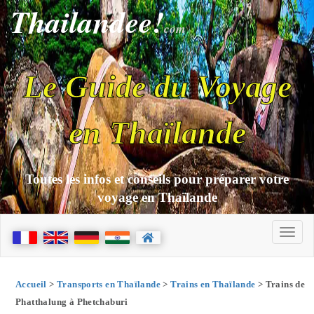
Thailandee!
com
Le Guide du Voyage
en Thaïlande
Toutes les infos et conseils pour préparer votre
voyage en Thaïlande
Accueil
>
Transports en Thaïlande
>
Trains en Thaïlande
> Trains de
Phatthalung à Phetchaburi