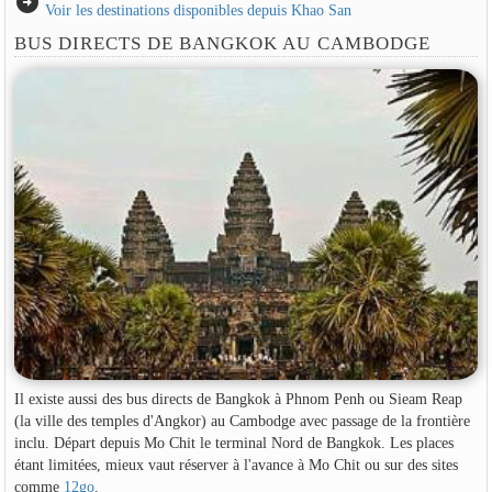
arrow_circle_right
Voir les destinations disponibles depuis Khao San
BUS DIRECTS DE BANGKOK AU CAMBODGE
Il existe aussi des bus directs de Bangkok à Phnom Penh ou Sieam Reap
(la ville des temples d'Angkor) au Cambodge avec passage de la frontière
inclu. Départ depuis Mo Chit le terminal Nord de Bangkok. Les places
étant limitées, mieux vaut réserver à l'avance à Mo Chit ou sur des sites
comme
12go
.