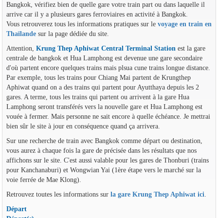
Bangkok, vérifiez bien de quelle gare votre train part ou dans laquelle il
arrive car il y a plusieurs gares ferroviaires en activité à Bangkok.
Vous retrouverez tous les informations pratiques sur le
voyage en train en
Thaïlande
sur la page dédiée du site.
Attention,
Krung Thep Aphiwat Central Terminal Station
est la gare
centrale de bangkok et Hua Lamphong est devenue une gare secondaire
d'où partent encore quelques trains mais plsua cune trains longue distance.
Par exemple, tous les trains pour Chiang Mai partent de Krungthep
Aphiwat quand on a des trains qui partent pour Ayutthaya depuis les 2
gares. A terme, tous les trains qui partent ou arrivent à la gare Hua
Lamphong seront transférés vers la nouvelle gare et Hua Lamphong est
vouée à fermer. Mais personne ne sait encore à quelle échéance. Je mettrai
bien sûr le site à jour en conséquence quand ça arrivera.
Sur une recherche de train avec Bangkok comme départ ou destination,
vous aurez à chaque fois la gare de précisée dans les résultats que nos
affichons sur le site. C'est aussi valable pour les gares de Thonburi (trains
pour Kanchanaburi) et Wongwian Yai (1ère étape vers le marché sur la
voie ferrée de Mae Klong).
Retrouvez toutes les informations sur
la gare Krung Thep Aphiwat ici
.
Départ