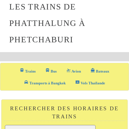
LES TRAINS DE
PHATTHALUNG À
PHETCHABURI
train
directions_bus_filled
flight_takeoff
directions_boat
Trains
Bus
Avion
Bateaux
local_taxi
airplane_ticket
Transports à Bangkok
Vols Thaïlande
RECHERCHER DES HORAIRES DE
TRAINS