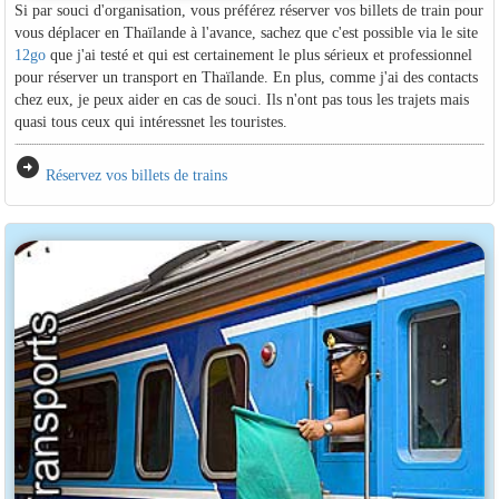
Si par souci d'organisation, vous préférez réserver vos billets de train pour
vous déplacer en Thaïlande à l'avance, sachez que c'est possible via le site
12go
que j'ai testé et qui est certainement le plus sérieux et professionnel
pour réserver un transport en Thaïlande. En plus, comme j'ai des contacts
chez eux, je peux aider en cas de souci. Ils n'ont pas tous les trajets mais
quasi tous ceux qui intéressnet les touristes.
arrow_circle_right
Réservez vos billets de trains