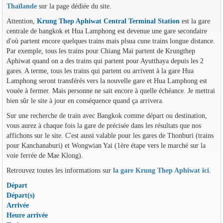
Thaïlande
sur la page dédiée du site.
Attention,
Krung Thep Aphiwat Central Terminal Station
est la gare
centrale de bangkok et Hua Lamphong est devenue une gare secondaire
d'où partent encore quelques trains mais plsua cune trains longue distance.
Par exemple, tous les trains pour Chiang Mai partent de Krungthep
Aphiwat quand on a des trains qui partent pour Ayutthaya depuis les 2
gares. A terme, tous les trains qui partent ou arrivent à la gare Hua
Lamphong seront transférés vers la nouvelle gare et Hua Lamphong est
vouée à fermer. Mais personne ne sait encore à quelle échéance. Je mettrai
bien sûr le site à jour en conséquence quand ça arrivera.
Sur une recherche de train avec Bangkok comme départ ou destination,
vous aurez à chaque fois la gare de précisée dans les résultats que nos
affichons sur le site. C'est aussi valable pour les gares de Thonburi (trains
pour Kanchanaburi) et Wongwian Yai (1ère étape vers le marché sur la
voie ferrée de Mae Klong).
Retrouvez toutes les informations sur
la gare Krung Thep Aphiwat ici
.
Départ
Départ(s)
Arrivée
Heure arrivée