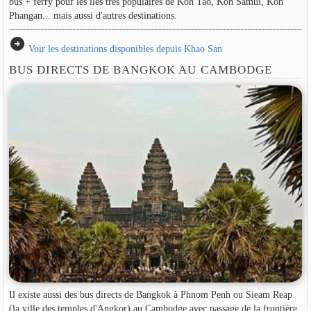
bus + ferry pour les îles très populaires de Koh Tao, Koh Samui, Koh
Phangan... mais aussi d'autres destinations.
arrow_circle_right
Voir les destinations disponibles depuis Khao San
BUS DIRECTS DE BANGKOK AU CAMBODGE
Il existe aussi des bus directs de Bangkok à Phnom Penh ou Sieam Reap
(la ville des temples d'Angkor) au Cambodge avec passage de la frontière