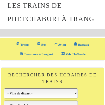
LES TRAINS DE
PHETCHABURI À TRANG
train
directions_bus_filled
flight_takeoff
directions_boat
Trains
Bus
Avion
Bateaux
local_taxi
airplane_ticket
Transports à Bangkok
Vols Thaïlande
RECHERCHER DES HORAIRES DE
TRAINS