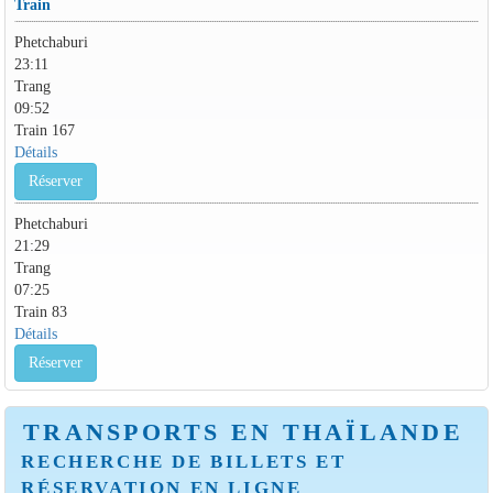
Train
Phetchaburi
23:11
Trang
09:52
Train 167
Détails
Réserver
Phetchaburi
21:29
Trang
07:25
Train 83
Détails
Réserver
TRANSPORTS EN THAÏLANDE
RECHERCHE DE BILLETS ET
RÉSERVATION EN LIGNE