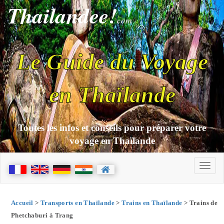
Thailandee!
com
Le Guide du Voyage
en Thaïlande
Toutes les infos et conseils pour préparer votre
voyage en Thaïlande
Accueil
>
Transports en Thaïlande
>
Trains en Thaïlande
> Trains de
Phetchaburi à Trang