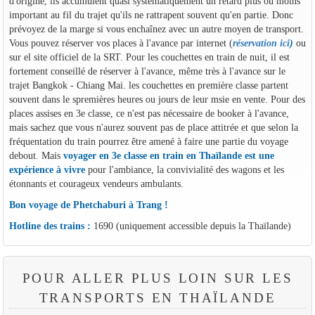
d'origine, ils accumulent quasi systématiquement un retard plus ou moins
important au fil du trajet qu'ils ne rattrapent souvent qu'en partie. Donc
prévoyez de la marge si vous enchaînez avec un autre moyen de transport.
Vous pouvez réserver vos places à l'avance par internet (
réservation ici
)
ou
sur el site officiel de la SRT. Pour les couchettes en train de nuit, il est
fortement conseillé de réserver à l'avance, même très à l'avance sur le
trajet Bangkok - Chiang Mai. les couchettes en première classe partent
souvent dans le spremières heures ou jours de leur msie en vente. Pour des
places assises en 3e classe, ce n'est pas nécessaire de booker à l'avance,
mais sachez que vous n'aurez souvent pas de place attitrée et que selon la
fréquentation du train pourrez être amené à faire une partie du voyage
debout. Mais
voyager en 3e classe en train en Thaïlande est une
expérience à vivre
pour l'ambiance, la convivialité des wagons et les
étonnants et courageux vendeurs ambulants.
Bon voyage de Phetchaburi à Trang !
Hotline des trains :
1690 (uniquement accessible depuis la Thaïlande)
POUR ALLER PLUS LOIN SUR LES
TRANSPORTS EN THAÏLANDE