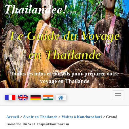
Thailandee!
com
Le Guide du Voyage
en Thaïlande
Toutes les infos et conseils pour préparer votre
voyage en Thaïlande
Accueil
>
A voir en Thaïlande
>
Visites à Kanchanaburi
> Grand
Bouddha du Wat Thipsukhontharam