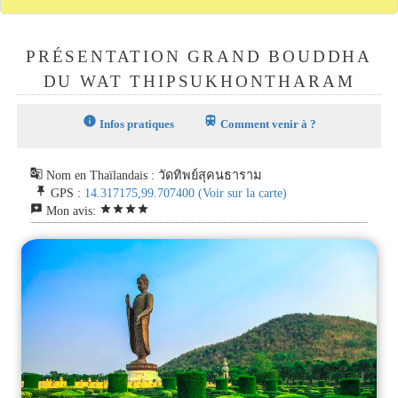
PRÉSENTATION GRAND BOUDDHA
DU WAT THIPSUKHONTHARAM
info
train
Infos pratiques
Comment venir à ?
g_translate
Nom en Thaïlandais : วัดทิพย์สุคนธาราม
push_pin
GPS :
14.317175,99.707400
(Voir sur la carte)
reviews
star
star
star
star
Mon avis: