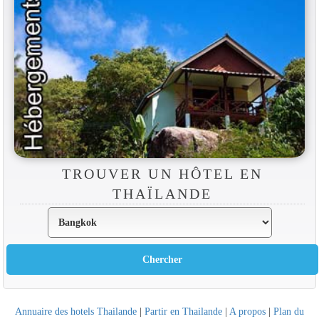
TROUVER UN HÔTEL EN
THAÏLANDE
Annuaire des hotels Thailande
|
Partir en Thailande
|
A propos
|
Plan du