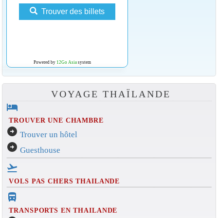
Trouver des billets
Powered by
12Go Asia
system
VOYAGE THAÏLANDE
hotel
TROUVER UNE CHAMBRE
arrow_circle_right
Trouver un hôtel
arrow_circle_right
Guesthouse
flight_takeoff
VOLS PAS CHERS THAILANDE
directions_bus_filled
TRANSPORTS EN THAILANDE