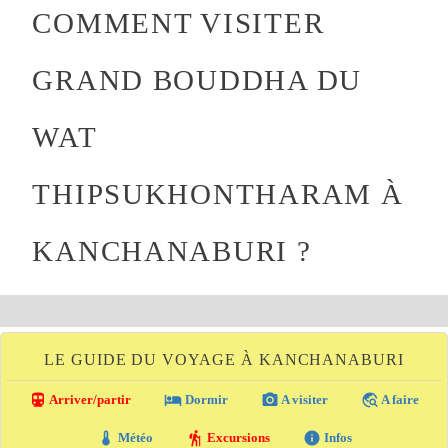
COMMENT VISITER
GRAND BOUDDHA DU
WAT
THIPSUKHONTHARAM À
KANCHANABURI ?
LE GUIDE DU VOYAGE À KANCHANABURI
directions_transit
local_hotel
photo_camera
travel_explore
Arriver/partir
Dormir
A visiter
A faire
thermostat
hiking
info
Météo
Excursions
Infos