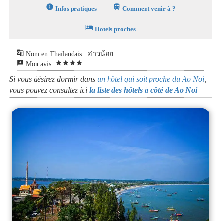
info
train
Infos pratiques
Comment venir à ?
hotel
Hotels proches
g_translate
Nom en Thaïlandais : อ่าวน้อย
reviews
star
star
star
star
Mon avis:
Si vous désirez dormir dans
un hôtel qui soit proche du Ao Noi
,
vous pouvez consultez ici
la liste des hôtels à côté de Ao Noi