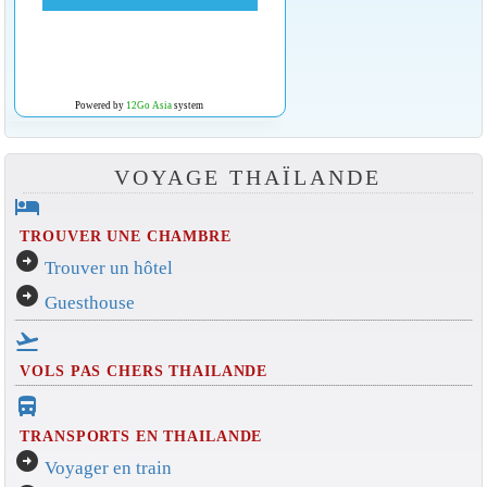
Powered by
12Go Asia
system
VOYAGE THAÏLANDE
hotel
TROUVER UNE CHAMBRE
arrow_circle_right
Trouver un hôtel
arrow_circle_right
Guesthouse
flight_takeoff
VOLS PAS CHERS THAILANDE
directions_bus_filled
TRANSPORTS EN THAILANDE
arrow_circle_right
Voyager en train