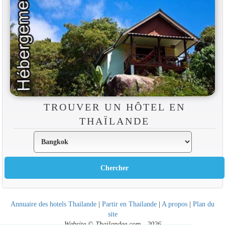
TROUVER UN HÔTEL EN
THAÏLANDE
Annuaire des hotels Thailande
|
Partir en Thailande
|
A propos
|
Plan du
site
Website © Thailandee.com - 2026