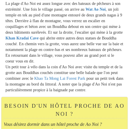
La plage d'Ao Noi est assez longue avec des bateaux de pêcheurs à son
extrémité. Une fois le village passé, on arrive au
Wat Ao Noi
, un joli
temple en tek au pied d'une montagne entouré de deux grands nagas à 9
têtes. Derrière à flan de montagne, vous verrez un escalier en
coquillages et béton avec un Bouddha debout en son centre qui mène à
deux bâtiments surélevés. Et sur la droite, l'escalier qui mène à la grotte
Khan Kradai Cave
qui abrite entre autres deux statues de Bouddha
couché. En chemin vers la grotte, vous aurez une belle vue sur la baie et
notamment la plage en contre-bas et ses nombreux bateaux de pêcheurs.
En retournant dans le village, vous pouvez aller au grand port si le
coeur vous en dit.
Un petit tour à vélo dans la coin d'Ao Noi avec visite du temple et de la
grotte aux Bouddhas couchés constitue une belle balade que l'on peut
combiner avec le
Khao Ta Mong Lai Forest Park
pour un petit trek dans
la montagne au bord du littoral. A noter que la plage d'Ao Noi n'est pas
particulièrement propice à la baignade par contre.
BESOIN D'UN HÔTEL PROCHE DE AO
NOI ?
Vous désirez dormir dans un hôtel proche de Ao Noi ?