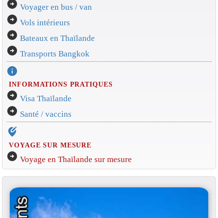
arrow_circle_right
Voyager en bus / van
arrow_circle_right
Vols intérieurs
arrow_circle_right
Bateaux en Thaïlande
arrow_circle_right
Transports Bangkok
info
INFORMATIONS PRATIQUES
arrow_circle_right
Visa Thaïlande
arrow_circle_right
Santé / vaccins
edit_location_alt
VOYAGE SUR MESURE
arrow_circle_right
Voyage en Thaïlande sur mesure