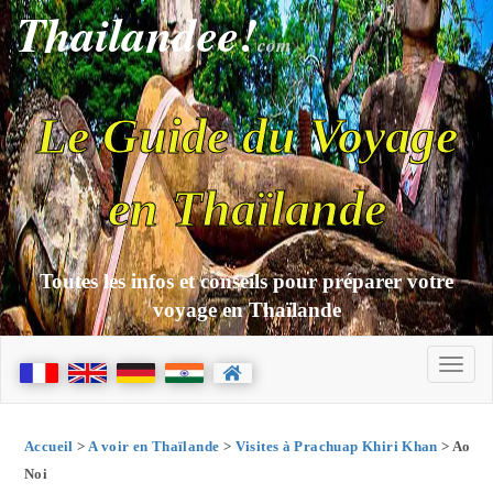
Thailandee!
com
Le Guide du Voyage
en Thaïlande
Toutes les infos et conseils pour préparer votre
voyage en Thaïlande
Accueil
>
A voir en Thaïlande
>
Visites à Prachuap Khiri Khan
> Ao
Noi