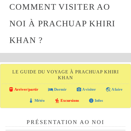
COMMENT VISITER AO
NOI À PRACHUAP KHIRI
KHAN ?
LE GUIDE DU VOYAGE À PRACHUAP KHIRI
KHAN
directions_transit
local_hotel
photo_camera
travel_explore
Arriver/partir
Dormir
A visiter
A faire
thermostat
hiking
info
Météo
Excursions
Infos
PRÉSENTATION AO NOI