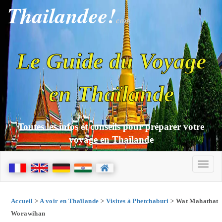
Thailandee!
com
Le Guide du Voyage
en Thaïlande
Toutes les infos et conseils pour préparer votre
voyage en Thaïlande
Accueil
>
A voir en Thaïlande
>
Visites à Phetchaburi
> Wat Mahathat
Worawihan