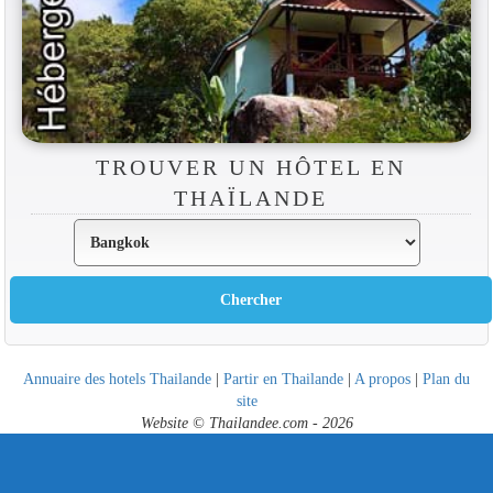
TROUVER UN HÔTEL EN
THAÏLANDE
Annuaire des hotels Thailande
|
Partir en Thailande
|
A propos
|
Plan du
site
Website © Thailandee.com - 2026