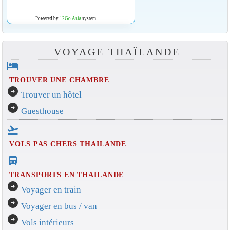
Powered by
12Go Asia
system
VOYAGE THAÏLANDE
hotel
TROUVER UNE CHAMBRE
arrow_circle_right
Trouver un hôtel
arrow_circle_right
Guesthouse
flight_takeoff
VOLS PAS CHERS THAILANDE
directions_bus_filled
TRANSPORTS EN THAILANDE
arrow_circle_right
Voyager en train
arrow_circle_right
Voyager en bus / van
arrow_circle_right
Vols intérieurs