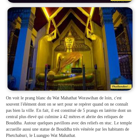
On voit le prang blanc du Wat Mahathat Worawihan de loin, c'est
souvent l'élément dont on se sert pour se repérer quand on ne connaît
pas bien la ville. En fait, il est constitué de 5 prangs en latérite dont un
central plus élevé qui culmine à 42 mètres et abrite des reliques de
Bouddha. Autour quelques pavillons avec des reliefs en stuc. Le temple
accueille aussi une statue de Bouddha très vénérée par les habitants de
Phetchaburi, le Luangpo Wat Mahathat.