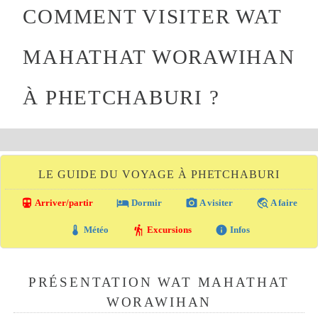
COMMENT VISITER WAT
MAHATHAT WORAWIHAN
À PHETCHABURI ?
LE GUIDE DU VOYAGE À PHETCHABURI
directions_transit
local_hotel
photo_camera
travel_explore
Arriver/partir
Dormir
A visiter
A faire
thermostat
hiking
info
Météo
Excursions
Infos
PRÉSENTATION WAT MAHATHAT
WORAWIHAN