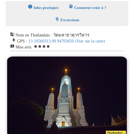
info
train
Infos pratiques
Comment venir à ?
hiking
Excursions
g_translate
Nom en Thaïlandais : วัดมหาธาตุวรวิหาร
push_pin
GPS :
13.10560313,99.94703650
(Voir sur la carte)
reviews
star
star
star
star
Mon avis: