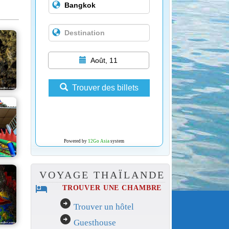
Août, 11
Trouver des billets
Powered by
12Go Asia
system
VOYAGE THAÏLANDE
hotel
TROUVER UNE CHAMBRE
arrow_circle_right
Trouver un hôtel
arrow_circle_right
Guesthouse