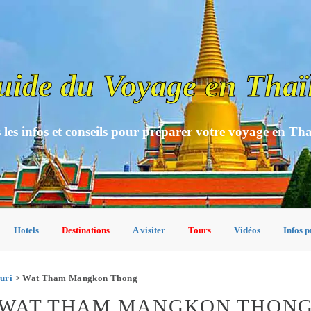
uide du Voyage en Thaï
 les infos et conseils pour préparer votre voyage en Th
Hotels
Destinations
A visiter
Tours
Vidéos
Infos p
uri
> Wat Tham Mangkon Thong
 WAT THAM MANGKON THON