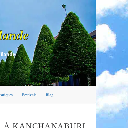
lande
aïlande
ratiques
Festivals
Blog
G À KANCHANABURI