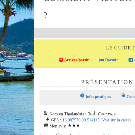
?
LE GUIDE
directions_transit
local_hotel
photo_camera
Arriver/partir
Dormir
PRÉSENTATIO
info
train
Infos pratiques
Comm
g_translate
Nom en Thaïlandais : วัดถ้ำมังกรทอง
push_pin
GPS :
13.987570,99.514115
(Voir sur la carte)
reviews
star
star
star
Mon avis: