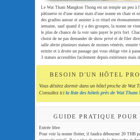
Le Wat Tham Mangkon Thong est un temple un peu à l'ext
pâtisserie ni d'une statue mais d'une nonne en chair et en 
des gradins autour et assister à ce rituel est étonnammen
semaine, sauf quand il y a des groupes, la nonne ne vien
le plus de chance de la voir sans payer le prix fort. Cha
choisi de ne pas demander de show privé et de filer direc
salle abrite plusieurs statues de moines vénérés, ensuit
ermite et à droite un passage qui vous oblige vite à pass
3 statues accessibles facilement depuis extérieure mais 
BESOIN D'UN HÔTEL PR
Vous désirez dormir dans un hôtel proche de Wa
Consultez ici
la liste des hôtels près de Wat Th
GUIDE PRATIQUE POUR
Entrée libre
Pour voir la nonne flotter, il faudra débourser 20 THB pa
spectacle privé''. Il y a plus de monde le dimanche et d