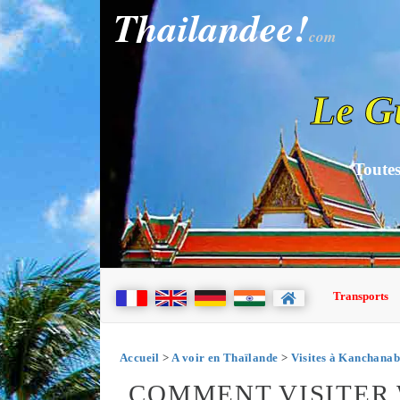
Thailandee!
com
Le G
Toutes
Transports
Accueil
>
A voir en Thaïlande
>
Visites à Kanchanab
COMMENT VISITER