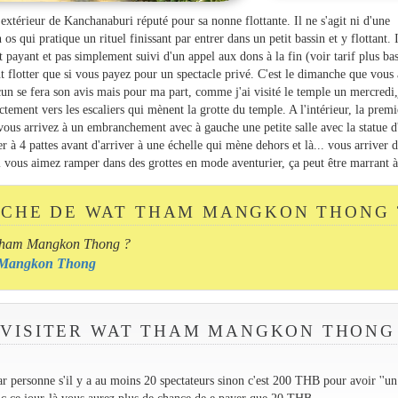
érieur de Kanchanaburi réputé pour sa nonne flottante. Il ne s'agit ni d'une
os qui pratique un rituel finissant par entrer dans un petit bassin et y flottant. I
t payant et pas simplement suivi d'un appel aux dons à la fin (voir tarif plus ba
t flotter que si vous payez pour un spectacle privé. C'est le dimanche que vous
cun se fera son avis mais pour ma part, comme j'ai visité le temple un mercredi,
tement vers les escaliers qui mènent la grotte du temple. A l'intérieur, la premi
e vous arrivez à un embranchement avec à gauche une petite salle avec la statue d
er à 4 pattes avant d'arriver à une échelle qui mène dehors et là... vous arriver 
si vous aimez ramper dans des grottes en mode aventurier, ça peut être marrant à
OCHE DE WAT THAM MANGKON THONG 
t Tham Mangkon Thong ?
am Mangkon Thong
 VISITER WAT THAM MANGKON THONG
r personne s'il y a au moins 20 spectateurs sinon c'est 200 THB pour avoir ''un
onc ce jour-là vous aurez plus de chance de e payer que 20 THB.