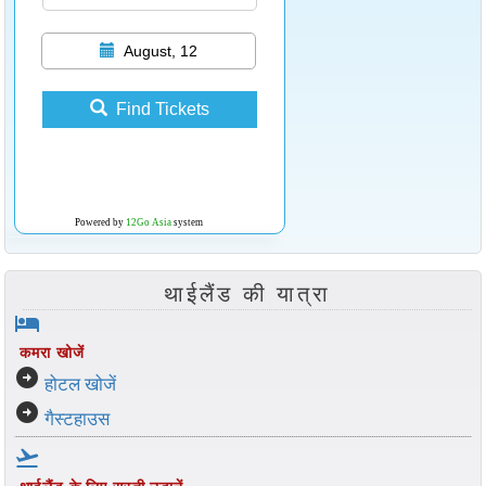
August, 12
Find Tickets
Powered by
12Go Asia
system
थाईलैंड की यात्रा
hotel
कमरा खोजें
arrow_circle_right
होटल खोजें
arrow_circle_right
गैस्टहाउस
flight_takeoff