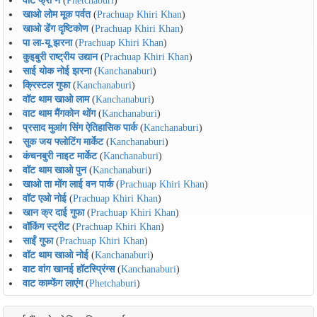
खाओ लोम मूक पर्वत
(
Prachuap Khiri Khan
)
खाओ डेंग दृष्टिकोण
(
Prachuap Khiri Khan
)
पा ला-यू झरना
(
Prachuap Khiri Khan
)
कुइबुरी राष्ट्रीय उद्यान
(
Prachuap Khiri Khan
)
साई योक नोई झरना
(
Kanchanaburi
)
क्रिस्टल गुफा
(
Kanchanaburi
)
वॉट थाम खाओ लाम
(
Kanchanaburi
)
वाट थाम मैंगकोन थोंग
(
Kanchanaburi
)
प्रसाद मुआंग सिंग ऐतिहासिक पार्क
(
Kanchanaburi
)
सुक जय फ्लोटिंग मार्केट
(
Kanchanaburi
)
कंचनबुरी नाइट मार्केट
(
Kanchanaburi
)
वॉट थाम खाओ पुन
(
Kanchanaburi
)
खाओ ता मोंग लाई वन पार्क
(
Prachuap Khiri Khan
)
वॉट एओ नोई
(
Prachuap Khiri Khan
)
खान क्र दाई गुफा
(
Prachuap Khiri Khan
)
वॉकिंग स्ट्रीट
(
Prachuap Khiri Khan
)
साईं गुफा
(
Prachuap Khiri Khan
)
वॉट थाम खाओ नोई
(
Kanchanaburi
)
वाट वांग खानई हॉटस्प्रिंग्स
(
Kanchanaburi
)
वाट काम्फेंग लाएंग
(
Phetchaburi
)