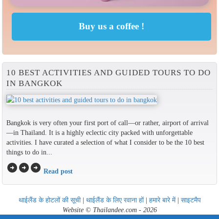
10 BEST ACTIVITIES AND GUIDED TOURS TO DO
IN BANGKOK
Bangkok is very often your first port of call—or rather, airport of arrival
—in Thailand. It is a highly eclectic city packed with unforgettable
activities. I have curated a selection of what I consider to be the 10 best
things to do in...
arrow_circle_right
arrow_circle_right
arrow_circle_right
Read post
थाईलैंड के होटलों की सूची
|
थाईलैंड के लिए रवाना हों
|
हमारे बारे में
|
साइटमैप
Website © Thailandee.com - 2026