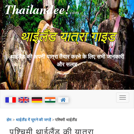
Thailandee!
com
थाईलैंड यात्रा गाइड
थाईलैंड की अपनी यात्रा तैयार करने के लिए सभी जानकारी
और सलाह
होम
>
थाईलैंड में घूमने की जगहें
> पश्चिमी थाईलैंड
पश्चिमी थाईलैंड की यात्रा