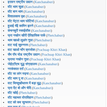
इरावन राष्ट्रीय उद्यान
(
Kanchanaburi
)
वॉट थाम सुआ
(
Kanchanaburi
)
वॉट बान थाम
(
Kanchanaburi
)
विशालकाय वृक्ष
(
Kanchanaburi
)
वॉट मेट्टा थाम फोटियां
(
Kanchanaburi
)
हुआई मॅई कामिन झरने
(
Kanchanaburi
)
कंचनबुरी स्काईवॉक
(
Kanchanaburi
)
फ्रा नखोन खीरी ऐतिहासिक पार्क
(
Phetchaburi
)
थाम खाओ लुआंग गुफा
(
Phetchaburi
)
वाट याई सुवन्नरम
(
Phetchaburi
)
वाट खाओ चोंग क्रजोक
(
Prachuap Khiri Khan
)
सैम रॉय योड राष्ट्रीय उद्यान
(
Prachuap Khiri Khan
)
फ्राया नखोन गुफा
(
Prachuap Khiri Khan
)
जेईएटीएच युद्ध संग्रहालय
(
Kanchanaburi
)
नरकंकाल दर्रा
(
Kanchanaburi
)
वॉट सा लांग रुइया
(
Kanchanaburi
)
वॉट थाम पु वा
(
Kanchanaburi
)
वाट थिप्सुखोंथारम में बड़ा बुद्ध
(
Kanchanaburi
)
फ्रा दैट बो ओंग चेदि
(
Kanchanaburi
)
वॉट खोई
(
Phetchaburi
)
वॉट महाथत वोराविहान
(
Phetchaburi
)
वाट को कव सुत्थरम
(
Phetchaburi
)
वाट फ्रा नं
(
Phetchaburi
)