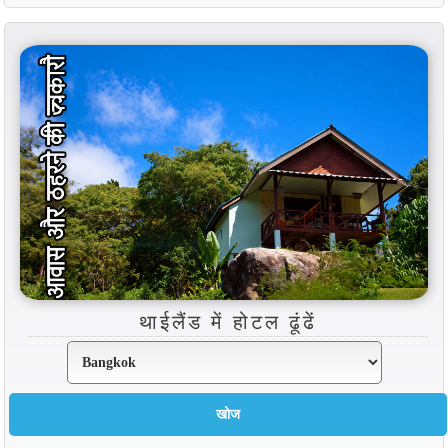
थाईलैंड में होटल ढूंढें