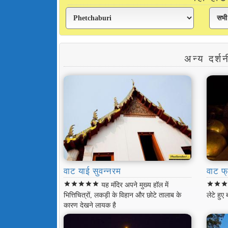
अन्य दर
वाट याई सुवन्नरम
वाट फ्
star
star
star
star
star
star
star
sta
यह मंदिर अपने मुख्य हॉल में
भित्तिचित्रों, लकड़ी के विहान और छोटे तालाब के
लेटे हुए 
कारण देखने लायक है