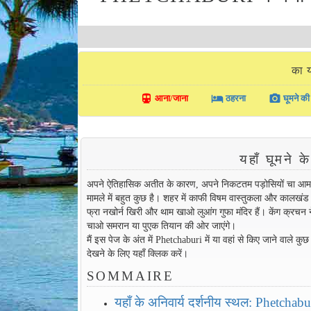
का 
directions_transit
local_hotel
photo_camera
आना/जाना
ठहरना
घूमने की 
यहाँ घूमन
अपने ऐतिहासिक अतीत के कारण, अपने निकटतम पड़ोसियों चा आम, हुआ
मामले में बहुत कुछ है। शहर में काफी विषम वास्तुकला और कालखंड (
फ्रा नखोर्न खिरी और थाम खाओ लुआंग गुफा मंदिर हैं। केंग क्रचन ने
चाओ समरान या पुएक तियान की ओर जाएंगे।
मैं इस पेज के अंत में Phetchaburi में या वहां से किए जाने वाले कु
देखने के लिए यहाँ क्लिक करें।
SOMMAIRE
यहाँ के अनिवार्य दर्शनीय स्थल: Phetchabu