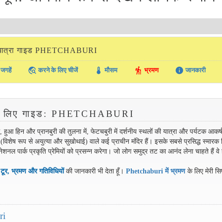
यात्रा गाइड PHETCHABURI
travel_explore
thermostat
hiking
info
जगहें
करने के लिए चीजें
मौसम
भ्रमण
जानकारी
े के लिए गाइड: PHETCHABURI
 हिन और प्रानबुरी की तुलना में, फेटचबुरी में दर्शनीय स्थलों की यात्रा और पर्यटक आकर्
विशेष रूप से अयुत्या और सुखोथाई) वाले कई प्राचीन मंदिर हैं। इसके सबसे प्रसिद्ध स्मारक न
शनल पार्क प्रकृति प्रेमियों को प्रसन्न करेगा। जो लोग समुद्र तट का आनंद लेना चाहते हैं वे
छ
टूर, भ्रमण और गतिविधियों
की जानकारी भी देता हूँ।
Phetchaburi में भ्रमण
के लिए मेरी सिफ
ri