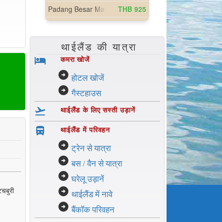
थाईलैंड की यात्रा
hotel
कमरा खोजें
arrow_circle_right
होटल खोजें
arrow_circle_right
गैस्टहाउस
flight_takeoff
थाईलैंड के लिए सस्ती उड़ानें
directions_bus_filled
थाईलैंड में परिवहन
arrow_circle_right
ट्रेन से यात्रा
arrow_circle_right
बस / वैन से यात्रा
arrow_circle_right
घरेलू उड़ानें
arrow_circle_right
टचबुरी
थाईलैंड में नावे
arrow_circle_right
बैंकॉक परिवहन