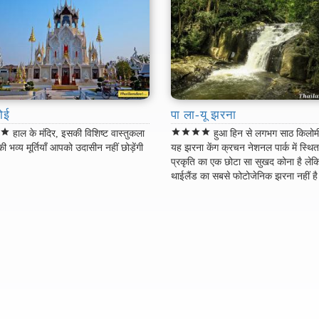
ोई
पा ला-यू झरना
r
star
star
star
star
star
हाल के मंदिर, इसकी विशिष्ट वास्तुकला
हुआ हिन से लगभग साठ किलोमी
भव्य मूर्तियाँ आपको उदासीन नहीं छोड़ेंगी
यह झरना केंग क्रचन नेशनल पार्क में स्थि
प्रकृति का एक छोटा सा सुखद कोना है लेक
थाईलैंड का सबसे फोटोजेनिक झरना नहीं ह