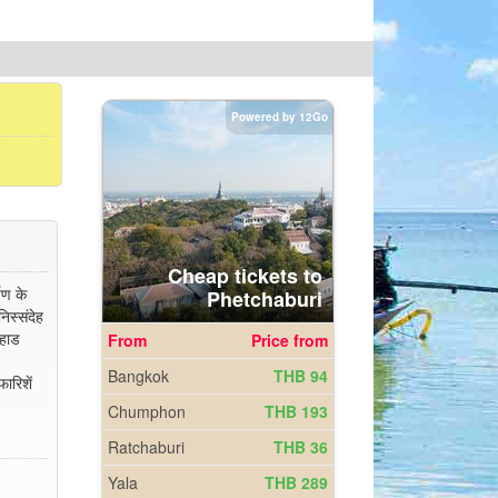
षण के
िस्संदेह
 हाड
ारिशें