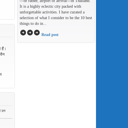
—or rather, airport of arrival—in Thailand.
It is a highly eclectic city packed with
unforgettable activities. I have curated a
selection of what I consider to be the 10 best
things to do in...
arrow_circle_right
arrow_circle_right
arrow_circle_right
Read post
 हैं।
ीवैन
्प
ही उन