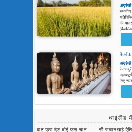
अंग्रेजी
स्थानीय
गतिविधि
की यात्
(वैकल्पि
बैंकॉक
अंग्रेजी
फेत्चाबु
महत्वपूर
लिए रास्त
थाईलैंड 
वाट फ्रा दैट दोई फ्रा चान
सी सचानलाई ऐत