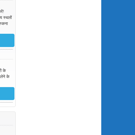
ें!
य स्थलों
रुकना
ी के
लेने के