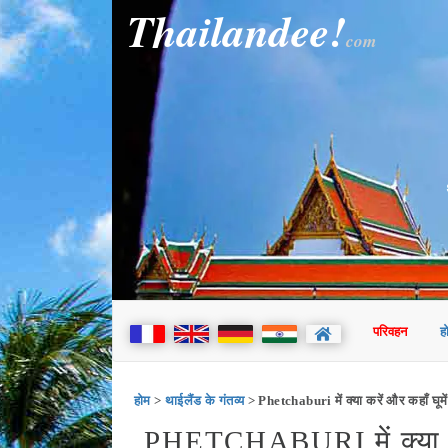
Thailandee!
com
परिवहन
ह
होम
>
थाईलैंड के गंतव्य
> Phetchaburi में क्या करें और कहाँ घूमे
PHETCHABURI में क्या घूम