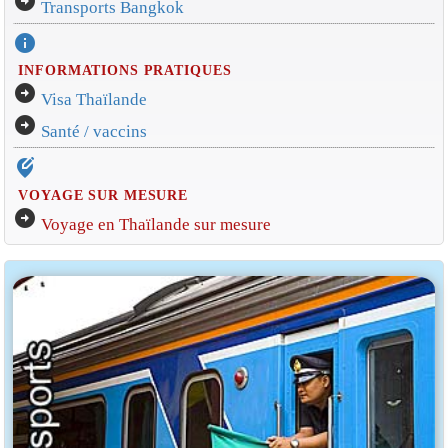
arrow_circle_right
Transports Bangkok
info
INFORMATIONS PRATIQUES
arrow_circle_right
Visa Thaïlande
arrow_circle_right
Santé / vaccins
edit_location_alt
VOYAGE SUR MESURE
arrow_circle_right
Voyage en Thaïlande sur mesure