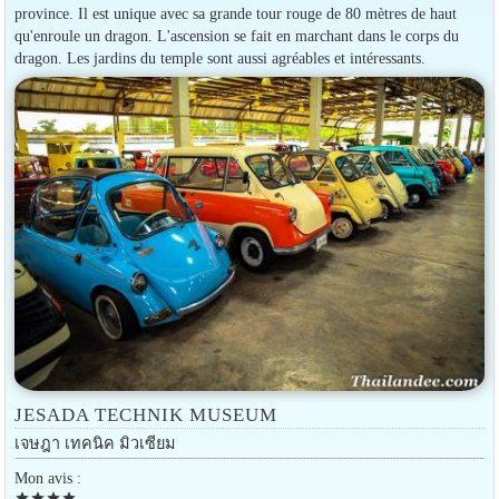
province. Il est unique avec sa grande tour rouge de 80 mètres de haut
qu'enroule un dragon. L'ascension se fait en marchant dans le corps du
dragon. Les jardins du temple sont aussi agréables et intéressants.
JESADA TECHNIK MUSEUM
เจษฎา เทคนิค มิวเซียม
Mon avis :
star
star
star
star