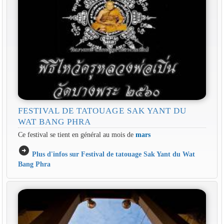
FESTIVAL DE TATOUAGE SAK YANT DU
WAT BANG PHRA
Ce festival se tient en général au mois de
mars
arrow_circle_right
Plus d'infos sur Festival de tatouage Sak Yant du Wat
Bang Phra