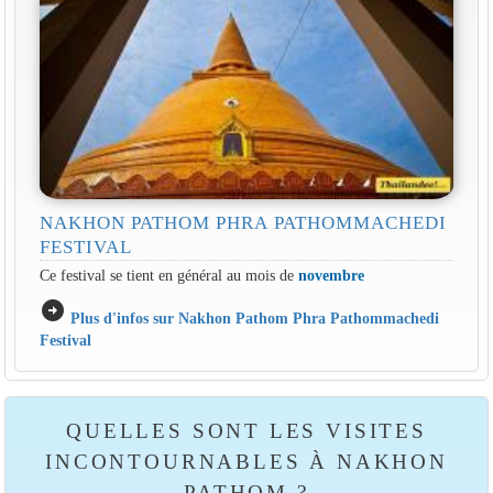
NAKHON PATHOM PHRA PATHOMMACHEDI
FESTIVAL
Ce festival se tient en général au mois de
novembre
arrow_circle_right
Plus d'infos sur Nakhon Pathom Phra Pathommachedi
Festival
QUELLES SONT LES VISITES
INCONTOURNABLES À NAKHON
PATHOM ?