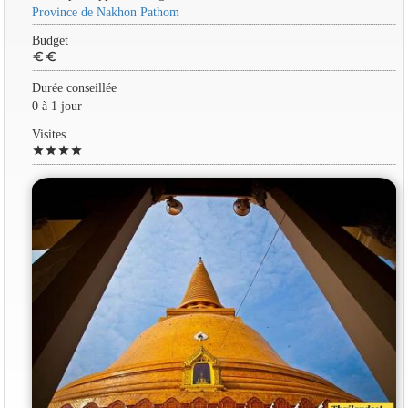
Province de Nakhon Pathom
Budget
euro
euro
Durée conseillée
0 à 1 jour
Visites
star
star
star
star