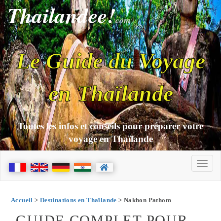
Thailandee!
com
Le Guide du Voyage
en Thaïlande
Toutes les infos et conseils pour préparer votre
voyage en Thaïlande
Accueil
>
Destinations en Thaïlande
> Nakhon Pathom
GUIDE COMPLET POUR