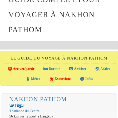
VOYAGER À NAKHON
PATHOM
LE GUIDE DU VOYAGE À NAKHON PATHOM
directions_transit
local_hotel
photo_camera
travel_explore
Arriver/partir
Dormir
A visiter
A faire
thermostat
hiking
info
Météo
Excursions
Infos
NAKHON PATHOM
นครปฐม
Thaïlande du Centre
56 km par rapport à Bangkok