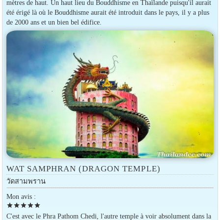
mètres de haut. Un haut lieu du Bouddhisme en Thaïlande puisqu'il aurait
été érigé là où le Bouddhisme aurait été introduit dans le pays, il y a plus
de 2000 ans et un bien bel édifice.
WAT SAMPHRAN (DRAGON TEMPLE)
วัดสามพราน
Mon avis :
star
star
star
star
star
C'est avec le Phra Pathom Chedi, l'autre temple à voir absolument dans la