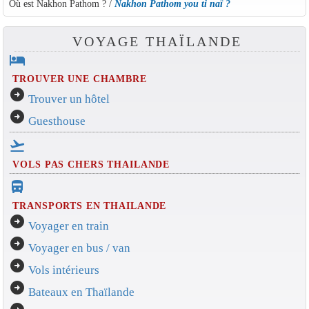
Où est Nakhon Pathom ? /
Nakhon Pathom you ti naï ?
VOYAGE THAÏLANDE
hotel
TROUVER UNE CHAMBRE
arrow_circle_right
Trouver un hôtel
arrow_circle_right
Guesthouse
flight_takeoff
VOLS PAS CHERS THAILANDE
directions_bus_filled
TRANSPORTS EN THAILANDE
arrow_circle_right
Voyager en train
arrow_circle_right
Voyager en bus / van
arrow_circle_right
Vols intérieurs
arrow_circle_right
Bateaux en Thaïlande