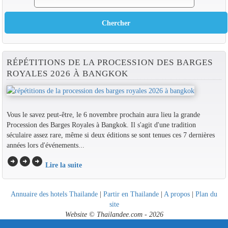
RÉPÉTITIONS DE LA PROCESSION DES BARGES
ROYALES 2026 À BANGKOK
Vous le savez peut-être, le 6 novembre prochain aura lieu la grande
Procession des Barges Royales à Bangkok. Il s'agit d'une tradition
séculaire assez rare, même si deux éditions se sont tenues ces 7 dernières
années lors d'événements...
arrow_circle_right
arrow_circle_right
arrow_circle_right
Lire la suite
Annuaire des hotels Thailande
|
Partir en Thailande
|
A propos
|
Plan du
site
Website © Thailandee.com - 2026