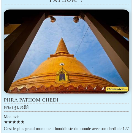
PHRA PATHOM CHEDI
พระปฐมเจดีย์
Mon avis :
star
star
star
star
star
C'est le plus grand monument bouddhiste du monde avec son chedi de 127