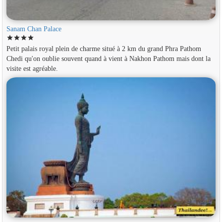
Sanam Chan Palace
star
star
star
star
Petit palais royal plein de charme situé à 2 km du grand Phra Pathom
Chedi qu'on oublie souvent quand à vient à Nakhon Pathom mais dont la
visite est agréable.