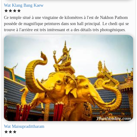
Wat Klang Bang Kaew
star
star
star
star
Ce temple situé à une vingtaine de kilomètres à l'est de Nakhon Pathom
possède de magnifique peintures dans son hall principal. Le chedi qui se
trouve à l'arrière est très intéressant et a des détails très photogéniques.
Wat Maisupradittharam
star
star
star