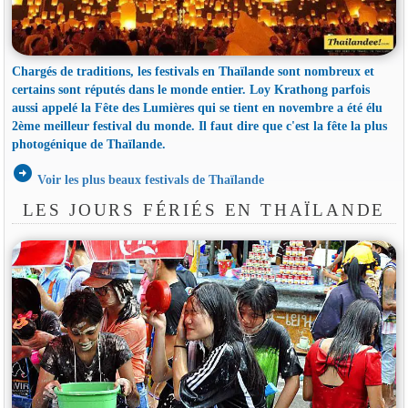
Chargés de traditions, les festivals en Thaïlande sont nombreux et
certains sont réputés dans le monde entier. Loy Krathong parfois
aussi appelé la Fête des Lumières qui se tient en novembre a été élu
2ème meilleur festival du monde. Il faut dire que c'est la fête la plus
photogénique de Thaïlande.
arrow_circle_right
Voir les plus beaux festivals de Thaïlande
LES JOURS FÉRIÉS EN THAÏLANDE