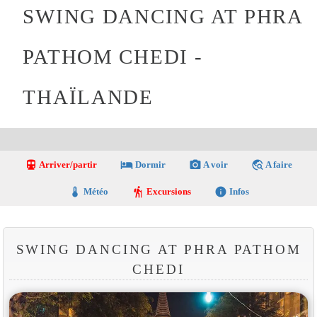
SWING DANCING AT PHRA
PATHOM CHEDI -
THAÏLANDE
directions_transit
local_hotel
photo_camera
travel_explore
Arriver/partir
Dormir
A voir
A faire
thermostat
hiking
info
Météo
Excursions
Infos
SWING DANCING AT PHRA PATHOM
CHEDI