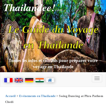
Thailandee!
com
Le Guide du Voyage
en Thaïlande
Toutes les infos et conseils pour préparer votre
voyage en Thaïlande
Accueil
>
Evénements en Thaïlande
> Swing Dancing at Phra Pathom
Chedi