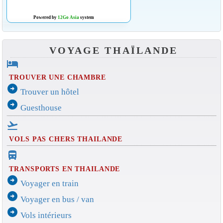
Powered by
12Go Asia
system
VOYAGE THAÏLANDE
hotel
TROUVER UNE CHAMBRE
arrow_circle_right
Trouver un hôtel
arrow_circle_right
Guesthouse
flight_takeoff
VOLS PAS CHERS THAILANDE
directions_bus_filled
TRANSPORTS EN THAILANDE
arrow_circle_right
Voyager en train
arrow_circle_right
Voyager en bus / van
arrow_circle_right
Vols intérieurs