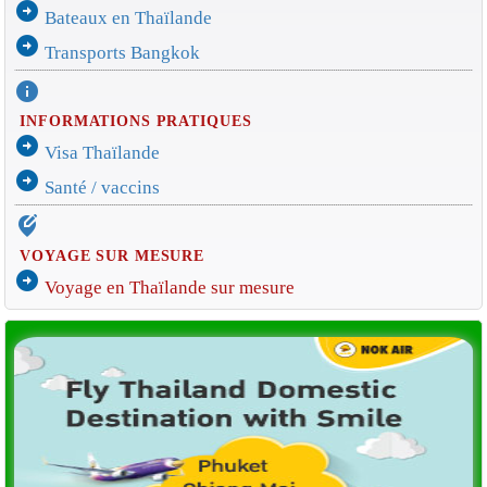
arrow_circle_right
Bateaux en Thaïlande
arrow_circle_right
Transports Bangkok
info
INFORMATIONS PRATIQUES
arrow_circle_right
Visa Thaïlande
arrow_circle_right
Santé / vaccins
edit_location_alt
VOYAGE SUR MESURE
arrow_circle_right
Voyage en Thaïlande sur mesure