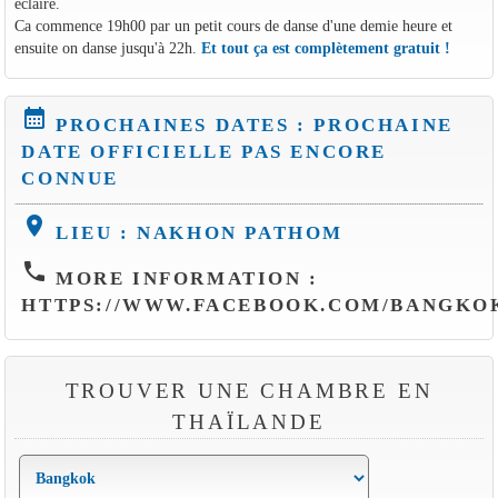
éclairé.
Ca commence 19h00 par un petit cours de danse d'une demie heure et
ensuite on danse jusqu'à 22h.
Et tout ça est complètement gratuit !
calendar_month
PROCHAINES DATES : PROCHAINE
DATE OFFICIELLE PAS ENCORE
CONNUE
location_on
LIEU : NAKHON PATHOM
phone
MORE INFORMATION :
HTTPS://WWW.FACEBOOK.COM/BANGKO
TROUVER UNE CHAMBRE EN
THAÏLANDE