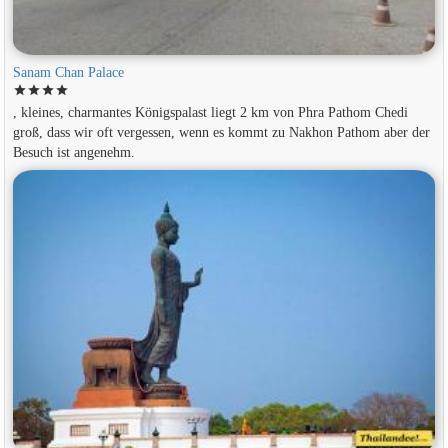
Sanam Chan Palace
star
star
star
star
, kleines, charmantes Königspalast liegt 2 km von Phra Pathom Chedi
groß, dass wir oft vergessen, wenn es kommt zu Nakhon Pathom aber der
Besuch ist angenehm.