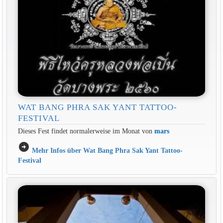
WAT BANG PHRA SAK YANT TATTOO-
FESTIVAL
Dieses Fest findet normalerweise im Monat von
mars
arrow_circle_right
Mehr Infos über Wat Bang Phra Sak Yant Tattoo-
Festival