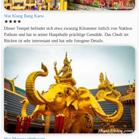
Wat Klang Bang Kaew
star
star
star
star
Dieser Tempel befindet sich etwa zwanzig Kilometer östlich von Nakhon
Pathom und hat in seiner Haupthalle prächtige Gemälde. Das Chedi im
Rücken ist sehr interessant und hat sehr fotogene Details.
Wat Maisupradittharam