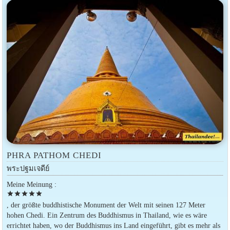
PHRA PATHOM CHEDI
พระปฐมเจดีย์
Meine Meinung :
star
star
star
star
star
, der größte buddhistische Monument der Welt mit seinen 127 Meter
hohen Chedi. Ein Zentrum des Buddhismus in Thailand, wie es wäre
errichtet haben, wo der Buddhismus ins Land eingeführt, gibt es mehr als