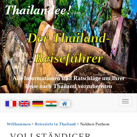
Thailandee!
com
Der Thailand-
Reiseführer
Alle Informationen und Ratschläge um Ihrer
Reise nach Thailand vorzubereiten
Willkommen
>
Reiseziele in Thailand
> Nakhon Pathom
VOLLSTÄNDIGER