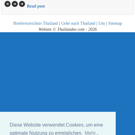
arrow_circle_right
arrow_circle_right
arrow_circle_right
Read post
Hotelverzeichnis Thailand
|
Gehe nach Thailand
|
Um
|
Sitemap
Website © Thailandee.com - 2026
Diese Website verwendet Cookies, um eine
optimale Nutzung zu ermöglichen.
Mehr...