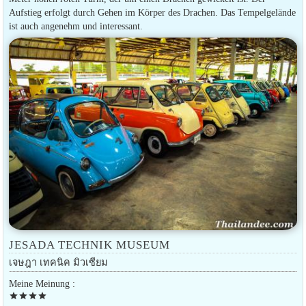
Aufstieg erfolgt durch Gehen im Körper des Drachen. Das Tempelgelände
ist auch angenehm und interessant.
JESADA TECHNIK MUSEUM
เจษฎา เทคนิค มิวเซียม
Meine Meinung :
star
star
star
star