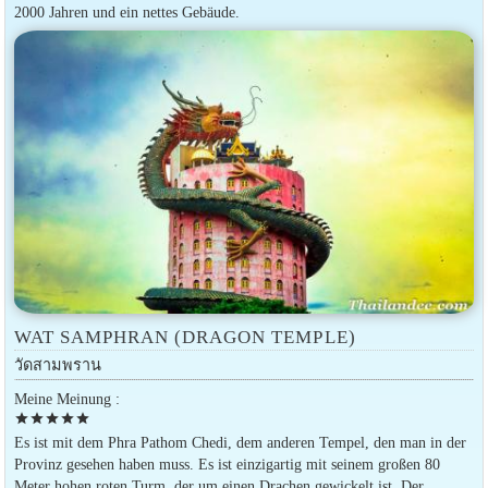
2000 Jahren und ein nettes Gebäude.
WAT SAMPHRAN (DRAGON TEMPLE)
วัดสามพราน
Meine Meinung :
star
star
star
star
star
Es ist mit dem Phra Pathom Chedi, dem anderen Tempel, den man in der
Provinz gesehen haben muss. Es ist einzigartig mit seinem großen 80
Meter hohen roten Turm, der um einen Drachen gewickelt ist. Der