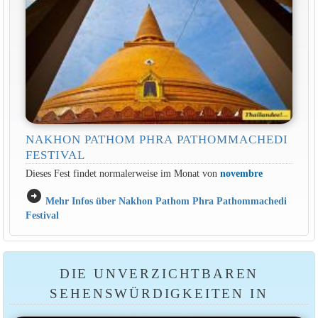
NAKHON PATHOM PHRA PATHOMMACHEDI
FESTIVAL
Dieses Fest findet normalerweise im Monat von
novembre
arrow_circle_right
Mehr Infos über Nakhon Pathom Phra Pathommachedi
Festival
DIE UNVERZICHTBAREN
SEHENSWÜRDIGKEITEN IN