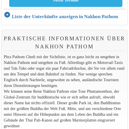
arrow_circle_right
Liste der Unterkünfte anzeigen in Nakhon Pathom
PRAKTISCHE INFORMATIONEN ÜBER
NAKHON PATHOM
Phra Pathom Chedi mit der Sichtlinie, ist es ganz leicht zu umgehen in
Nakhon Pathom und umgehen zu Fuß. Allerdings gibt es Motorrad-Taxis
und Tuk-Tuks oder sogar ein paar Fahrradrikschas, die Sie vor allem rund
um den Tempel und dem Bahnhof zu finden. Nur wenige sprechen
Englisch durch Nachteile, ungewohnt zu sehen, ausländische Touristen
ihren Dienstleistungen benötigen.
Wir können seine Reise Nakhon Pathom eine Tour Phuttamonthon, der
Global-Zentrum für buddhistische wie er sich selbst aufruft, obwohl
dieser Name hat nichts offiziell. Dieser große Park ist, den Buddhismus
mit der größten Buddha der Welt Fuß, Mitte, und um verschiedene Orte
unter Hinweis auf die Höhepunkte aus dem Leben des Buddha und ein
Gebäude der Thai Pali-Kanon auf großen Marmorplatten eingraviert
gewidmet .