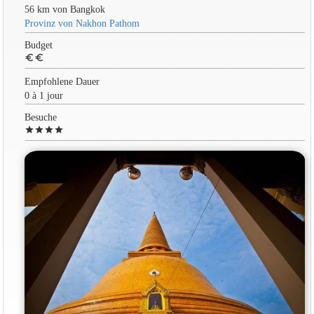
56 km von Bangkok
Provinz von Nakhon Pathom
Budget
euro
euro
Empfohlene Dauer
0 à 1 jour
Besuche
star
star
star
star