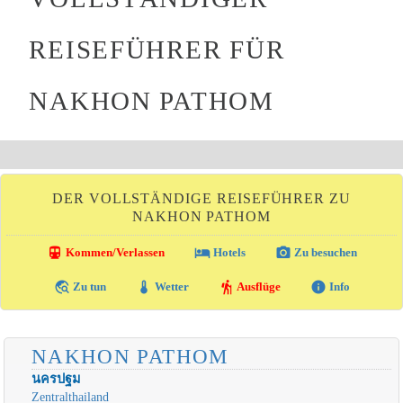
REISEFÜHRER FÜR
NAKHON PATHOM
DER VOLLSTÄNDIGE REISEFÜHRER ZU
NAKHON PATHOM
directions_transit
local_hotel
photo_camera
Kommen/Verlassen
Hotels
Zu besuchen
travel_explore
thermostat
hiking
info
Zu tun
Wetter
Ausflüge
Info
NAKHON PATHOM
นครปฐม
Zentralthailand