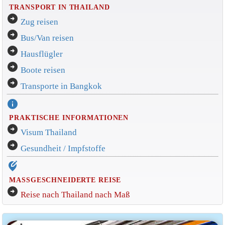
TRANSPORT IN THAILAND
arrow_circle_right
Zug reisen
arrow_circle_right
Bus/Van reisen
arrow_circle_right
Hausflügler
arrow_circle_right
Boote reisen
arrow_circle_right
Transporte in Bangkok
info
PRAKTISCHE INFORMATIONEN
arrow_circle_right
Visum Thailand
arrow_circle_right
Gesundheit / Impfstoffe
edit_location_alt
MASSGESCHNEIDERTE REISE
arrow_circle_right
Reise nach Thailand nach Maß