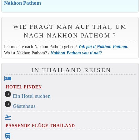
Nakhon Pathom
WIE FRAGT MAN AUF THAI, UM
NACH NAKHON PATHOM ?
Ich möchte nach Nakhon Pathom gehen /
Yak paï ti Nakhon Pathom.
Wo ist Nakhon Pathom? /
Nakhon Pathom you ti naï?
IN THAILAND REISEN
hotel
HOTEL FINDEN
arrow_circle_right
Ein Hotel suchen
arrow_circle_right
Gästehaus
flight_takeoff
PASSENDE FLÜGE THAILAND
directions_bus_filled