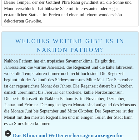
Dieser Tempel, der der Gottheit Phra Rahu gewidmet ist, die Sonne und
Mond verschluckt, hat hübsche Säle mit interessanten oder sogar
erstaunlichen Statuen im Freien und einen mit einem wunderschön
dekorierten Gewölbe.
WELCHES WETTER GIBT ES IN
NAKHON PATHOM?
Nakhon Pathom hat ein tropisches Savannenklima. Es gibt drei
Jahreszeiten: die warme Jahreszeit, die Regenzeit und die kalte Jahreszeit,
wobei die Temperaturen immer noch recht hoch sind. Die Regenzeit
beginnt mit der Ankunft des Südwestmonsuns Mitte Mai. Der September
ist der regenreichste Monat des Jahres. Die Regenzeit dauert bis Oktober,
danach übernimmt bis Februar der trockene, kühle Nordostmonsun.
Die beste Reisezeit für Nakhon Pathom ist im November, Dezember,
Januar und Februar. Die ungünstigsten Monate sind aufgrund des Monsuns
die Monate Juni bis September und Mitte Oktober. Der September ist der
Monat mit den meisten Regenfällen und in einigen Teilen der Stadt kann
es zu Sturzfluten kommen.
arrow_circle_right
Das Klima und Wettervorhersagen anzeigen für