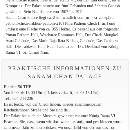
thailändische Klima. Dies ist der Rama VI, der den Bau bestellt, als er
Kronprinz. Der Palast besteht aus fünf Gebäuden und Schrein Ganesh
gewidmet. Sein Bau dauerte von 1907 bis 1911.
Sanam Chan Palace liegt ca. 2 km westlich von [url =/a-voir/phra-
pathom-chedi-nakhon-pathom-210] Phra Pathom Chedi [/ url] und
umfasst eine Fläche von ca. 355 Hektar. Es besteht aus den folgenden:
Piman Pathom Hall, Watcharee Rommaya Hall, Der Charli Mongkol
Asna Gebäude, Das Marie Raja Rata Ballang Gebäude, Das Tabkaew
Hall, Die Tabkwan Hall, Ruen Tabcharoen, Das Denkmal von König
Rama VI, Sri Chand Nam.
PRAKTISCHE INFORMATIONEN ZU
SANAM CHAN PALACE
Eintritt: 50 THB
Von 9:00 bis 16:00 Uhr. (Tickets verkauft, bis 03.15 Uhr)
Tel.: 034 244 236
Es ist leicht, von der Chedi finden, wieder zusammenbauen
Ratchadamnoen Straße und Sie sind da.
Der Palast hat auch ein Museum gewidmet conitnet König Rama VI.
Beachten Sie, dass, wenn wir dort waren, es aufgrund geschlossen wurde
zum neuen Jahr zu überbrücken, wo unser Bild von der nur das Tor.