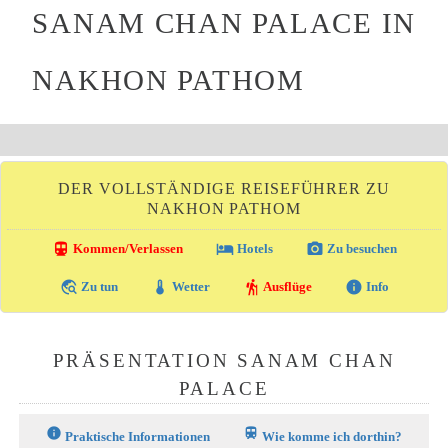
SANAM CHAN PALACE IN
NAKHON PATHOM
DER VOLLSTÄNDIGE REISEFÜHRER ZU
NAKHON PATHOM
directions_transit
local_hotel
photo_camera
Kommen/Verlassen
Hotels
Zu besuchen
travel_explore
thermostat
hiking
info
Zu tun
Wetter
Ausflüge
Info
PRÄSENTATION SANAM CHAN
PALACE
info
train
Praktische Informationen
Wie komme ich dorthin?