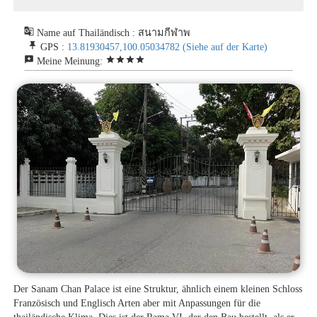
g_translate
Name auf Thailändisch : สนามกีฬาพ
push_pin
GPS :
13.81930457,100.05034782
(Siehe auf der Karte)
reviews
star
star
star
star
Meine Meinung:
Der Sanam Chan Palace ist eine Struktur, ähnlich einem kleinen Schloss
Französisch und Englisch Arten aber mit Anpassungen für die