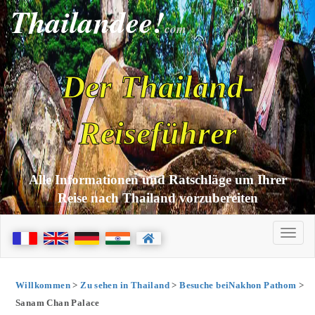
Thailandee!
com
Der Thailand-
Reiseführer
Alle Informationen und Ratschläge um Ihrer
Reise nach Thailand vorzubereiten
Willkommen
>
Zu sehen in Thailand
>
Besuche beiNakhon Pathom
>
Sanam Chan Palace