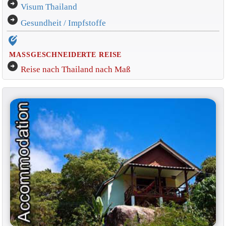
arrow_circle_right
Visum Thailand
arrow_circle_right
Gesundheit / Impfstoffe
edit_location_alt
MASSGESCHNEIDERTE REISE
arrow_circle_right
Reise nach Thailand nach Maß