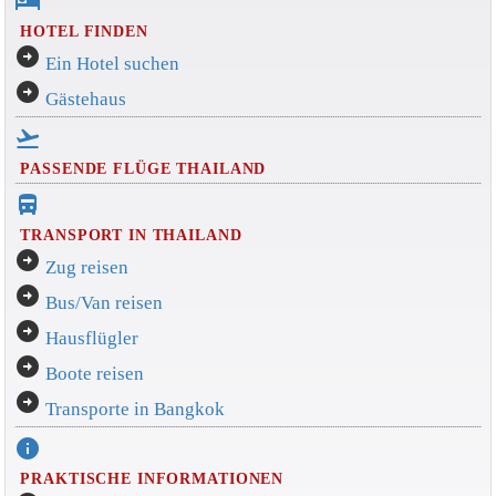
hotel
HOTEL FINDEN
arrow_circle_right
Ein Hotel suchen
arrow_circle_right
Gästehaus
flight_takeoff
PASSENDE FLÜGE THAILAND
directions_bus_filled
TRANSPORT IN THAILAND
arrow_circle_right
Zug reisen
arrow_circle_right
Bus/Van reisen
arrow_circle_right
Hausflügler
arrow_circle_right
Boote reisen
arrow_circle_right
Transporte in Bangkok
info
PRAKTISCHE INFORMATIONEN