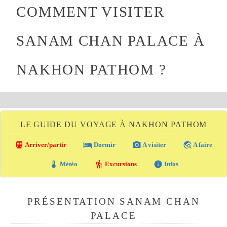
COMMENT VISITER
SANAM CHAN PALACE À
NAKHON PATHOM ?
LE GUIDE DU VOYAGE À NAKHON PATHOM
directions_transit
local_hotel
photo_camera
travel_explore
Arriver/partir
Dormir
A visiter
A faire
thermostat
hiking
info
Météo
Excursions
Infos
PRÉSENTATION SANAM CHAN
PALACE