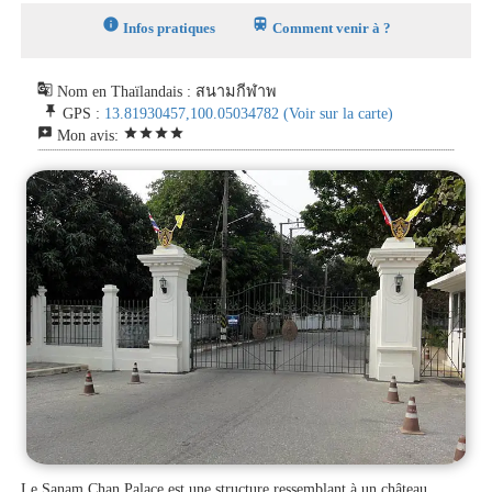
info
train
Infos pratiques
Comment venir à ?
g_translate
Nom en Thaïlandais : สนามกีฬาพ
push_pin
GPS :
13.81930457,100.05034782
(Voir sur la carte)
reviews
star
star
star
star
Mon avis:
Le Sanam Chan Palace est une structure ressemblant à un château