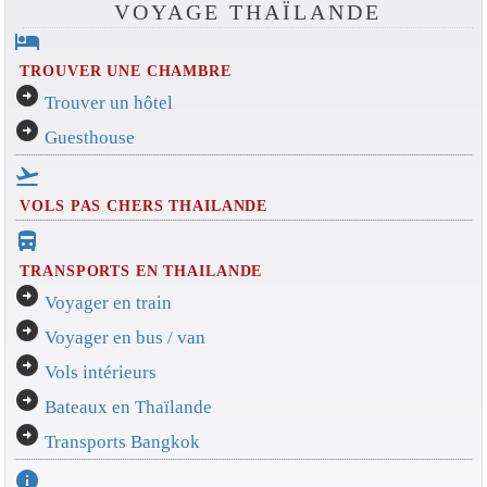
VOYAGE THAÏLANDE
hotel
TROUVER UNE CHAMBRE
arrow_circle_right
Trouver un hôtel
arrow_circle_right
Guesthouse
flight_takeoff
VOLS PAS CHERS THAILANDE
directions_bus_filled
TRANSPORTS EN THAILANDE
arrow_circle_right
Voyager en train
arrow_circle_right
Voyager en bus / van
arrow_circle_right
Vols intérieurs
arrow_circle_right
Bateaux en Thaïlande
arrow_circle_right
Transports Bangkok
info