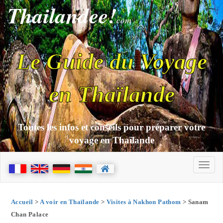
Thailandee!
com
Le Guide du Voyage
en Thaïlande
Toutes les infos et conseils pour préparer votre
voyage en Thaïlande
Accueil
>
A voir en Thaïlande
>
Visites à Nakhon Pathom
> Sanam
Chan Palace