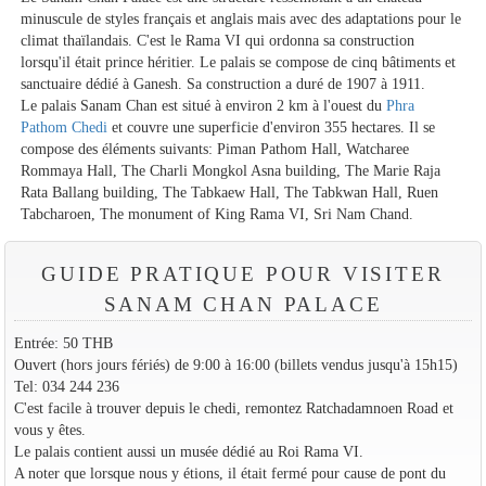
minuscule de styles français et anglais mais avec des adaptations pour le
climat thaïlandais. C'est le Rama VI qui ordonna sa construction
lorsqu'il était prince héritier. Le palais se compose de cinq bâtiments et
sanctuaire dédié à Ganesh. Sa construction a duré de 1907 à 1911.
Le palais Sanam Chan est situé à environ 2 km à l'ouest du
Phra
Pathom Chedi
et couvre une superficie d'environ 355 hectares. Il se
compose des éléments suivants: Piman Pathom Hall, Watcharee
Rommaya Hall, The Charli Mongkol Asna building, The Marie Raja
Rata Ballang building, The Tabkaew Hall, The Tabkwan Hall, Ruen
Tabcharoen, The monument of King Rama VI, Sri Nam Chand.
GUIDE PRATIQUE POUR VISITER
SANAM CHAN PALACE
Entrée: 50 THB
Ouvert (hors jours fériés) de 9:00 à 16:00 (billets vendus jusqu'à 15h15)
Tel: 034 244 236
C'est facile à trouver depuis le chedi, remontez Ratchadamnoen Road et
vous y êtes.
Le palais contient aussi un musée dédié au Roi Rama VI.
A noter que lorsque nous y étions, il était fermé pour cause de pont du