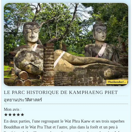
LE PARC HISTORIQUE DE KAMPHAENG PHET
อุทยานประวัติศาสตร์
Mon avis :
star
star
star
star
star
En deux parties, l'une regroupant le Wat Phra Kaew et ses trois superbes
Bouddhas et le Wat Pra That et l'autre, plus dans la forêt et un peu à