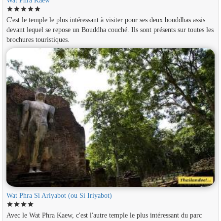
star
star
star
star
star
C'est le temple le plus intéressant à visiter pour ses deux bouddhas assis
devant lequel se repose un Bouddha couché. Ils sont présents sur toutes les
brochures touristiques.
Wat Phra Si Ariyabot (ou Si Iriyabot)
star
star
star
star
Avec le Wat Phra Kaew, c'est l'autre temple le plus intéressant du parc