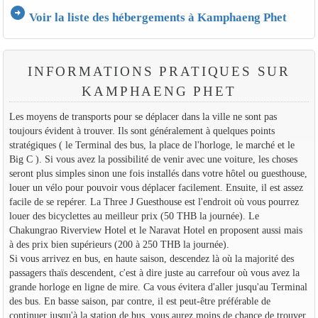
arrow_circle_right
Voir la liste des hébergements à Kamphaeng Phet
INFORMATIONS PRATIQUES SUR
KAMPHAENG PHET
Les moyens de transports pour se déplacer dans la ville ne sont pas
toujours évident à trouver. Ils sont généralement à quelques points
stratégiques ( le Terminal des bus, la place de l'horloge, le marché et le
Big C ). Si vous avez la possibilité de venir avec une voiture, les choses
seront plus simples sinon une fois installés dans votre hôtel ou guesthouse,
louer un vélo pour pouvoir vous déplacer facilement. Ensuite, il est assez
facile de se repérer. La Three J Guesthouse est l'endroit où vous pourrez
louer des bicyclettes au meilleur prix (50 THB la journée). Le
Chakungrao Riverview Hotel et le Naravat Hotel en proposent aussi mais
à des prix bien supérieurs (200 à 250 THB la journée).
Si vous arrivez en bus, en haute saison, descendez là où la majorité des
passagers thaïs descendent, c'est à dire juste au carrefour où vous avez la
grande horloge en ligne de mire. Ca vous évitera d'aller jusqu'au Terminal
des bus. En basse saison, par contre, il est peut-être préférable de
continuer jusqu'à la station de bus, vous aurez moins de chance de trouver