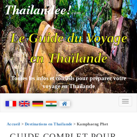
Thailandee!
com
Le Guide du Voyage
en Thaïlande
Toutes les infos et conseils pour préparer votre
voyage en Thaïlande
Accueil
>
Destinations en Thaïlande
> Kamphaeng Phet
GUIDE COMPLET POUR