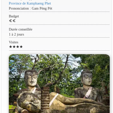
Province de Kamphaeng Phet
Prononciation : Gam Pèng Pèt
Budget
euro
euro
Durée conseillée
1 à 2 jours
Visites
star
star
star
star