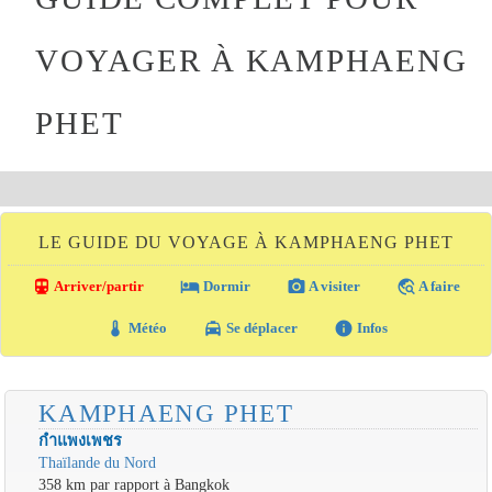
VOYAGER À KAMPHAENG
PHET
LE GUIDE DU VOYAGE À KAMPHAENG PHET
directions_transit
local_hotel
photo_camera
travel_explore
Arriver/partir
Dormir
A visiter
A faire
thermostat
local_taxi
info
Météo
Se déplacer
Infos
KAMPHAENG PHET
กำแพงเพชร
Thaïlande du Nord
358 km par rapport à Bangkok