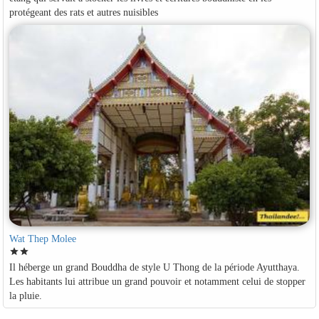
protégeant des rats et autres nuisibles
Wat Thep Molee
star
star
Il héberge un grand Bouddha de style U Thong de la période Ayutthaya.
Les habitants lui attribue un grand pouvoir et notamment celui de stopper
la pluie.