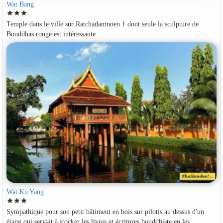
Wat Bang
star
star
star
Temple dans le ville sur Ratchadamnoen 1 dont seule la sculpture de
Bouddhas rouge est intéressante
Wat Ku Yang
star
star
star
Sympathique pour son petit bâtiment en bois sur pilotis au dessus d'un
étang qui servait à stocker les livres et écritures bouddhiste en les