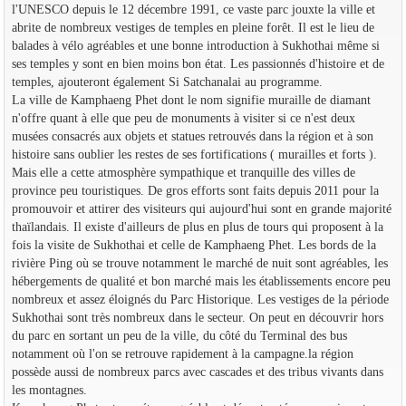
l'UNESCO depuis le 12 décembre 1991, ce vaste parc jouxte la ville et
abrite de nombreux vestiges de temples en pleine forêt. Il est le lieu de
balades à vélo agréables et une bonne introduction à Sukhothai même si
ses temples y sont en bien moins bon état. Les passionnés d'histoire et de
temples, ajouteront également Si Satchanalai au programme.
La ville de Kamphaeng Phet dont le nom signifie muraille de diamant
n'offre quant à elle que peu de monuments à visiter si ce n'est deux
musées consacrés aux objets et statues retrouvés dans la région et à son
histoire sans oublier les restes de ses fortifications ( murailles et forts ).
Mais elle a cette atmosphère sympathique et tranquille des villes de
province peu touristiques. De gros efforts sont faits depuis 2011 pour la
promouvoir et attirer des visiteurs qui aujourd'hui sont en grande majorité
thaïlandais. Il existe d'ailleurs de plus en plus de tours qui proposent à la
fois la visite de Sukhothai et celle de Kamphaeng Phet. Les bords de la
rivière Ping où se trouve notamment le marché de nuit sont agréables, les
hébergements de qualité et bon marché mais les établissements encore peu
nombreux et assez éloignés du Parc Historique. Les vestiges de la période
Sukhothai sont très nombreux dans le secteur. On peut en découvrir hors
du parc en sortant un peu de la ville, du côté du Terminal des bus
notamment où l'on se retrouve rapidement à la campagne.la région
possède aussi de nombreux parcs avec cascades et des tribus vivants dans
les montagnes.