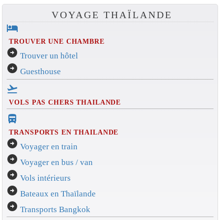
VOYAGE THAÏLANDE
hotel
TROUVER UNE CHAMBRE
arrow_circle_right
Trouver un hôtel
arrow_circle_right
Guesthouse
flight_takeoff
VOLS PAS CHERS THAILANDE
directions_bus_filled
TRANSPORTS EN THAILANDE
arrow_circle_right
Voyager en train
arrow_circle_right
Voyager en bus / van
arrow_circle_right
Vols intérieurs
arrow_circle_right
Bateaux en Thaïlande
arrow_circle_right
Transports Bangkok