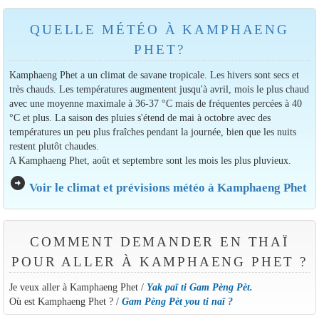
QUELLE MÉTÉO À KAMPHAENG
PHET?
Kamphaeng Phet a un climat de savane tropicale. Les hivers sont secs et
très chauds. Les températures augmentent jusqu'à avril, mois le plus chaud
avec une moyenne maximale à 36-37 °C mais de fréquentes percées à 40
°C et plus. La saison des pluies s'étend de mai à octobre avec des
températures un peu plus fraîches pendant la journée, bien que les nuits
restent plutôt chaudes.
A Kamphaeng Phet, août et septembre sont les mois les plus pluvieux.
arrow_circle_right
Voir le climat et prévisions météo à Kamphaeng Phet
COMMENT DEMANDER EN THAÏ
POUR ALLER À KAMPHAENG PHET ?
Je veux aller à Kamphaeng Phet /
Yak paï ti Gam Pèng Pèt.
Où est Kamphaeng Phet ? /
Gam Pèng Pèt you ti naï ?