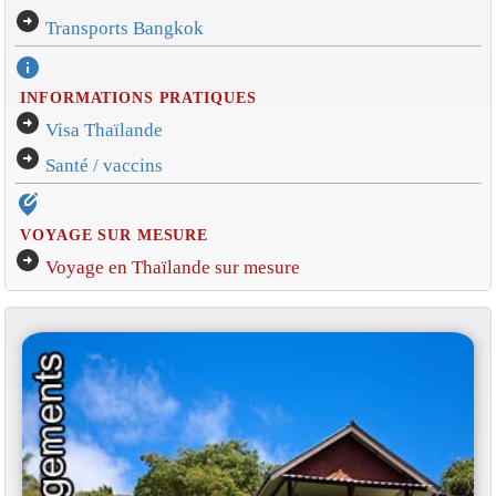
arrow_circle_right
Transports Bangkok
info
INFORMATIONS PRATIQUES
arrow_circle_right
Visa Thaïlande
arrow_circle_right
Santé / vaccins
edit_location_alt
VOYAGE SUR MESURE
arrow_circle_right
Voyage en Thaïlande sur mesure