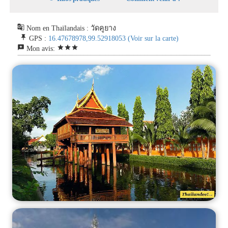
g_translate
Nom en Thaïlandais : วัดคูยาง
push_pin
GPS :
16.47678978,99.52918053
(Voir sur la carte)
reviews
star
star
star
Mon avis: