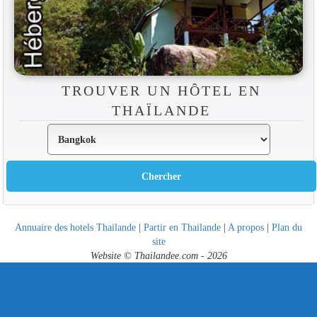
TROUVER UN HÔTEL EN
THAÏLANDE
Annuaire des hotels Thailande
|
Partir en Thailande
|
A propos
|
Plan du
site
Website © Thailandee.com - 2026