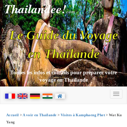
Thailandee!
com
Le Guide du Voyage
en Thaïlande
Toutes les infos et conseils pour préparer votre
voyage en Thaïlande
Accueil
>
A voir en Thaïlande
>
Visites à Kamphaeng Phet
> Wat Ku
Yang