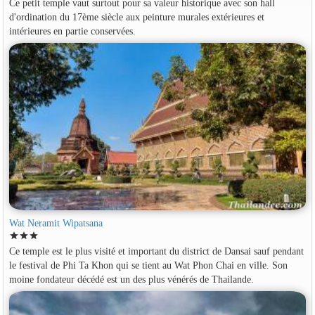
Ce petit temple vaut surtout pour sa valeur historique avec son hall
d'ordination du 17ème siècle aux peinture murales extérieures et
intérieures en partie conservées.
Wat Neramit Wipatsana
star
star
star
Ce temple est le plus visité et important du district de Dansai sauf pendant
le festival de Phi Ta Khon qui se tient au Wat Phon Chai en ville. Son
moine fondateur décédé est un des plus vénérés de Thailande.