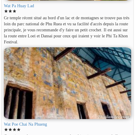
Wat Pa Huay Lad
star
star
star
Ce temple récent situé au bord d'un lac et de montagnes se trouve pas très
loin du parc national de Phu Ruea et vu sa facilité d'accès depuis la route
principale, je vous recommande d'y faire un petit crochet. Il est aussi sur
la route entre Loei et Dansai pour ceux qui iraient y voir le Phi Ta Khon
Festival.
Wat Poe Chai Na Phueng
star
star
star
star