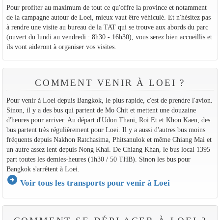
Pour profiter au maximum de tout ce qu'offre la province et notamment
de la campagne autour de Loei, mieux vaut être véhiculé. Et n'hésitez pas
à rendre une visite au bureau de la TAT qui se trouve aux abords du parc
(ouvert du lundi au vendredi : 8h30 - 16h30), vous serez bien accueillis et
ils vont aideront à organiser vos visites.
COMMENT VENIR À LOEI ?
Pour venir à Loei depuis Bangkok, le plus rapide, c'est de prendre l'avion.
Sinon, il y a des bus qui partent de Mo Chit et mettent une douzaine
d'heures pour arriver. Au départ d'Udon Thani, Roi Et et Khon Kaen, des
bus partent très régulièrement pour Loei. Il y a aussi d'autres bus moins
fréquents depuis Nakhon Ratchasima, Phitsanulok et même Chiang Mai et
un autre assez lent depuis Nong Khai. De Chiang Khan, le bus local 1395
part toutes les demies-heures (1h30 / 50 THB). Sinon les bus pour
Bangkok s'arrêtent à Loei.
arrow_circle_right
Voir tous les transports pour venir à Loei