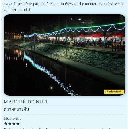
avoir. Il peut être particulièrement intéressant d'y monter pour observer le
coucher du soleil.
MARCHÉ DE NUIT
ตลาดกลางคืน
Mon avis :
star
star
star
star