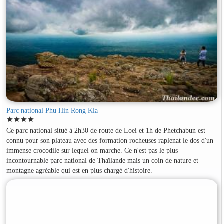
Parc national Phu Hin Rong Kla
star
star
star
star
Ce parc national situé à 2h30 de route de Loei et 1h de Phetchabun est
connu pour son plateau avec des formation rocheuses raplenat le dos d'un
immense crocodile sur lequel on marche. Ce n'est pas le plus
incontournable parc national de Thaïlande mais un coin de nature et
montagne agréable qui est en plus chargé d'histoire.