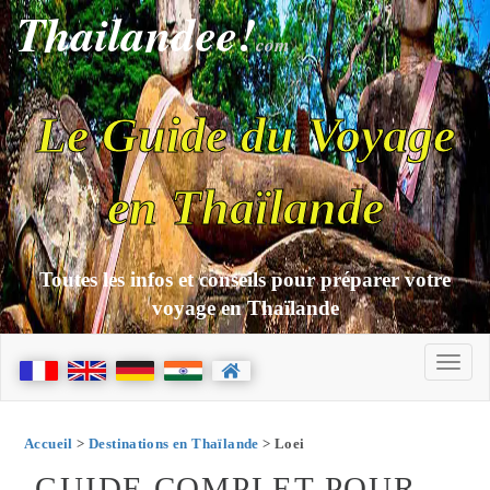
Thailandee!
com
Le Guide du Voyage
en Thaïlande
Toutes les infos et conseils pour préparer votre
voyage en Thaïlande
Accueil
>
Destinations en Thaïlande
> Loei
GUIDE COMPLET POUR