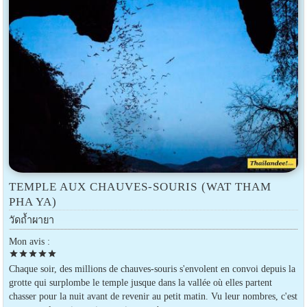
TEMPLE AUX CHAUVES-SOURIS (WAT THAM
PHA YA)
วัดถ้ำผายา
Mon avis :
star
star
star
star
star
Chaque soir, des millions de chauves-souris s'envolent en convoi depuis la
grotte qui surplombe le temple jusque dans la vallée où elles partent
chasser pour la nuit avant de revenir au petit matin. Vu leur nombres, c'est