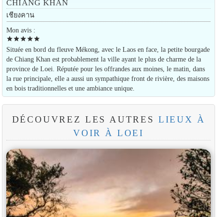
CHIANG KHAN
เชียงคาน
Mon avis :
star
star
star
star
star
Située en bord du fleuve Mékong, avec le Laos en face, la petite bourgade
de Chiang Khan est probablement la ville ayant le plus de charme de la
province de Loei. Réputée pour les offrandes aux moines, le matin, dans
la rue principale, elle a aussi un sympathique front de rivière, des maisons
en bois traditionnelles et une ambiance unique.
DÉCOUVREZ LES AUTRES
LIEUX À
VOIR À LOEI