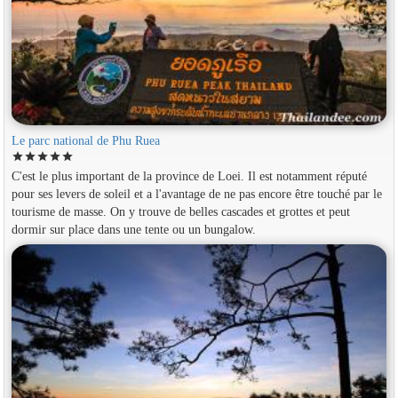
Le parc national de Phu Ruea
star
star
star
star
star
C'est le plus important de la province de Loei. Il est notamment réputé
pour ses levers de soleil et a l'avantage de ne pas encore être touché par le
tourisme de masse. On y trouve de belles cascades et grottes et peut
dormir sur place dans une tente ou un bungalow.