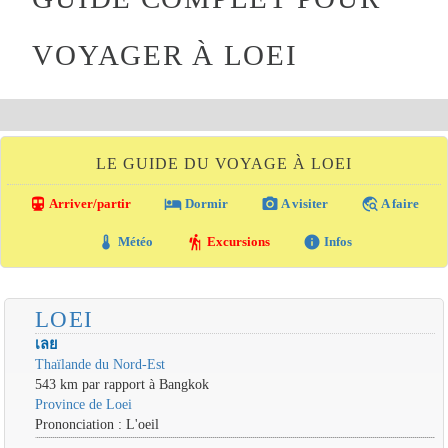
VOYAGER À LOEI
LE GUIDE DU VOYAGE À LOEI
directions_transit
local_hotel
photo_camera
travel_explore
Arriver/partir
Dormir
A visiter
A faire
thermostat
hiking
info
Météo
Excursions
Infos
LOEI
เลย
Thaïlande du Nord-Est
543 km par rapport à Bangkok
Province de Loei
Prononciation : L'oeil