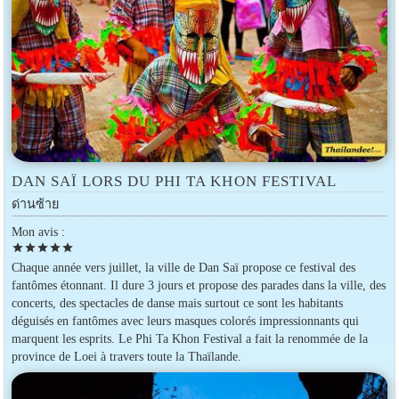
DAN SAÏ LORS DU PHI TA KHON FESTIVAL
ด่านซ้าย
Mon avis :
star
star
star
star
star
Chaque année vers juillet, la ville de Dan Saï propose ce festival des
fantômes étonnant. Il dure 3 jours et propose des parades dans la ville, des
concerts, des spectacles de danse mais surtout ce sont les habitants
déguisés en fantômes avec leurs masques colorés impressionnants qui
marquent les esprits. Le Phi Ta Khon Festival a fait la renommée de la
province de Loei à travers toute la Thaïlande.