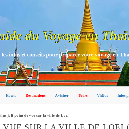
uide du Voyage en Thaï
 les infos et conseils pour préparer votre voyage en Th
Hotels
Destinations
A visiter
Tours
Vidéos
Infos p
lus joli point de vue sur la ville de Loei
E VUE SUR LA VILLE DE LOEI 