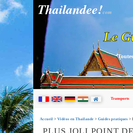
Thailandee!
com
Le G
Toutes
Transports
Accueil
>
Vidéos en Thaïlande
>
Guides pratiques
> P
PLUS JOLI POINT D