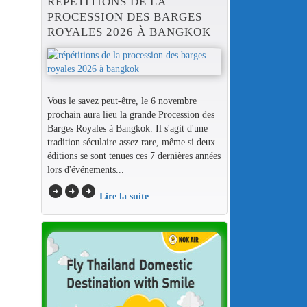
RÉPÉTITIONS DE LA
PROCESSION DES BARGES
ROYALES 2026 À BANGKOK
Vous le savez peut-être, le 6 novembre
prochain aura lieu la grande Procession des
Barges Royales à Bangkok. Il s'agit d'une
tradition séculaire assez rare, même si deux
éditions se sont tenues ces 7 dernières années
lors d'événements...
arrow_circle_right
arrow_circle_right
arrow_circle_right
Lire la suite