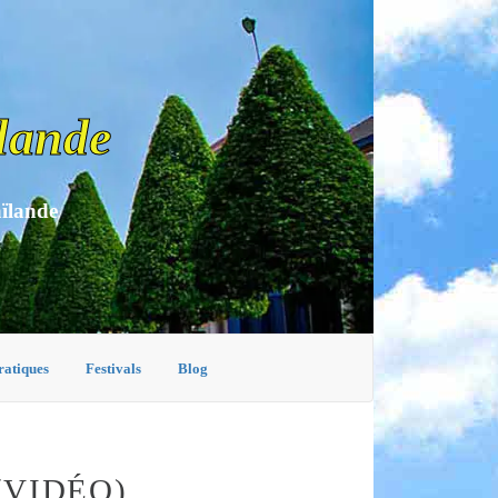
lande
aïlande
ratiques
Festivals
Blog
(VIDÉO)