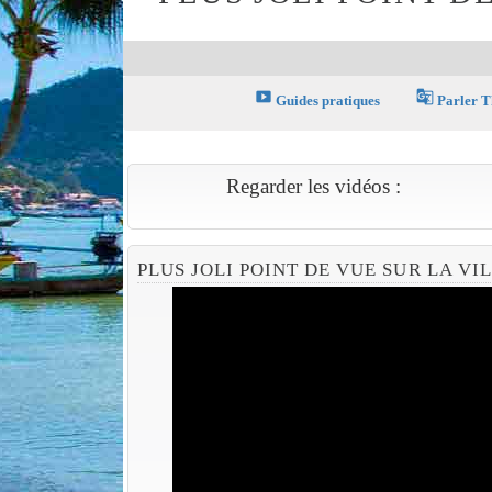
smart_display
g_translate
Guides pratiques
Parler T
Regarder les vidéos :
PLUS JOLI POINT DE VUE SUR LA VI