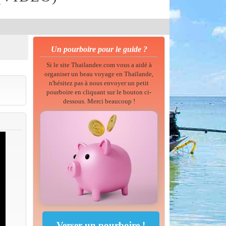
Un pourboire pour le guide ?
Si le site Thailandee.com vous a aidé à
organiser un beau voyage en Thaïlande,
n'hésitez pas à nous envoyer un petit
pourboire en cliquant sur le bouton ci-
dessous. Merci beaucoup !