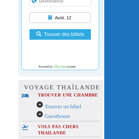
Août, 12
Trouver des billets
Powered by
12Go Asia
system
VOYAGE THAÏLANDE
hotel
TROUVER UNE CHAMBRE
arrow_circle_right
Trouver un hôtel
arrow_circle_right
Guesthouse
flight_takeoff
VOLS PAS CHERS
THAILANDE