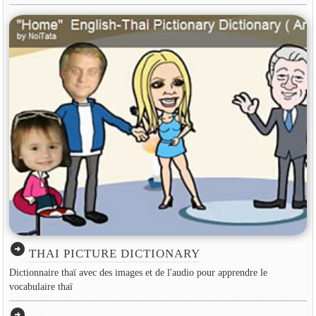
arrow_circle_right
THAI PICTURE DICTIONARY
Dictionnaire thaï avec des images et de l'audio pour apprendre le
vocabulaire thaï
arrow_circle_right