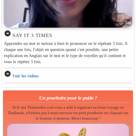
arrow_circle_right
SAY IT 3 TIMES
Apprendre un mot et surtout à bien le prononcer en le répétant 3 fois. A
chaque une fois, l'objet en question quand c'est possible, une petite
explication en Anglais sur le mot et le type de voyelles qu'il contient et
vous le répétez 3 fois.
arrow_circle_right
Voir les vidéos
Un pourboire pour le guide ?
Si le site Thailandee.com vous a aidé à organiser un beau voyage en
Thaïlande, n'hésitez pas à nous envoyer un petit pourboire en cliquant sur
le bouton ci-dessous. Merci beaucoup !