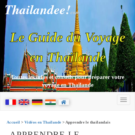
Thailandee!
com
Le Guide du Voyage
en Thaïlande
Toutes les infos et conseils pour préparer votre
voyage en Thaïlande
Accueil
>
Vidéos en Thaïlande
> Apprendre le thaïlandais
APPRENDRE LE