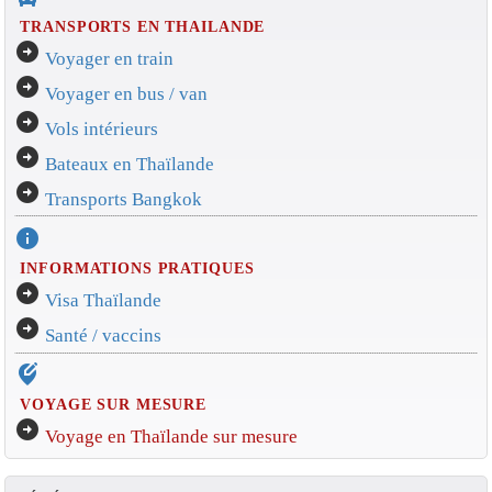
TRANSPORTS EN THAILANDE
arrow_circle_right
Voyager en train
arrow_circle_right
Voyager en bus / van
arrow_circle_right
Vols intérieurs
arrow_circle_right
Bateaux en Thaïlande
arrow_circle_right
Transports Bangkok
info
INFORMATIONS PRATIQUES
arrow_circle_right
Visa Thaïlande
arrow_circle_right
Santé / vaccins
edit_location_alt
VOYAGE SUR MESURE
arrow_circle_right
Voyage en Thaïlande sur mesure