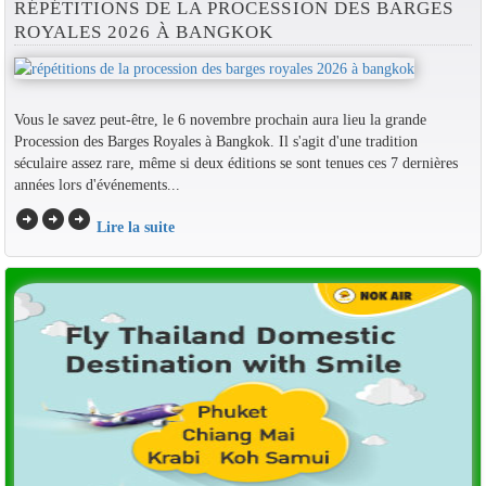
RÉPÉTITIONS DE LA PROCESSION DES BARGES
ROYALES 2026 À BANGKOK
Vous le savez peut-être, le 6 novembre prochain aura lieu la grande
Procession des Barges Royales à Bangkok. Il s'agit d'une tradition
séculaire assez rare, même si deux éditions se sont tenues ces 7 dernières
années lors d'événements...
arrow_circle_right
arrow_circle_right
arrow_circle_right
Lire la suite