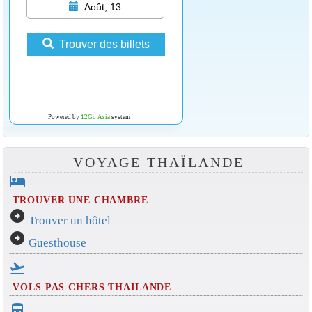
Août, 13
Trouver des billets
Powered by
12Go Asia
system
VOYAGE THAÏLANDE
hotel
TROUVER UNE CHAMBRE
arrow_circle_right
Trouver un hôtel
arrow_circle_right
Guesthouse
flight_takeoff
VOLS PAS CHERS THAILANDE
directions_bus_filled