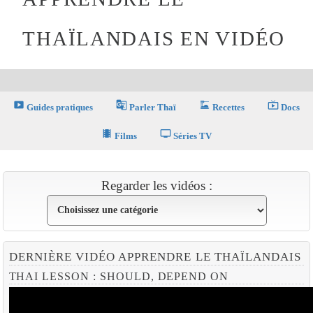
THAÏLANDAIS EN VIDÉO
smart_display
g_translate
dinner_dining
live_tv
Guides pratiques
Parler Thaï
Recettes
Docs
theaters
tv
Films
Séries TV
Regarder les vidéos :
DERNIÈRE VIDÉO APPRENDRE LE THAÏLANDAIS
THAI LESSON : SHOULD, DEPEND ON