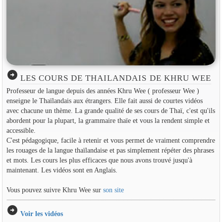
arrow_circle_right
LES COURS DE THAILANDAIS DE KHRU WEE
Professeur de langue depuis des années Khru Wee ( professeur Wee )
enseigne le Thaïlandais aux étrangers. Elle fait aussi de courtes vidéos
avec chacune un thème. La grande qualité de ses cours de Thaï, c'est qu'ils
abordent pour la plupart, la grammaire thaïe et vous la rendent simple et
accessible.
C'est pédagogique, facile à retenir et vous permet de vraiment comprendre
les rouages de la langue thaïlandaise et pas simplement répéter des phrases
et mots. Les cours les plus efficaces que nous avons trouvé jusqu'à
maintenant. Les vidéos sont en Anglais.
Vous pouvez suivre Khru Wee sur
son site
arrow_circle_right
Voir les vidéos