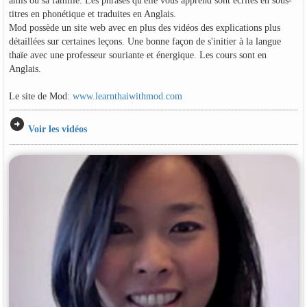
amis ou sa famille. Les phrases qu'elle vous apprend sont écrites en sous-
titres en phonétique et traduites en Anglais.
Mod possède un site web avec en plus des vidéos des explications plus
détaillées sur certaines leçons. Une bonne façon de s'initier à la langue
thaïe avec une professeur souriante et énergique. Les cours sont en
Anglais.
Le site de Mod:
www.learnthaiwithmod.com
arrow_circle_right
Voir les vidéos