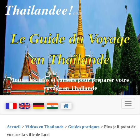
Thailandee!
com
Le Guide du Voyage
en Thaïlande
Toutes les infos et conseils pour préparer votre
voyage en Thaïlande
Accueil
>
Vidéos en Thaïlande
>
Guides pratiques
> Plus joli point de
vue sur la ville de Loei