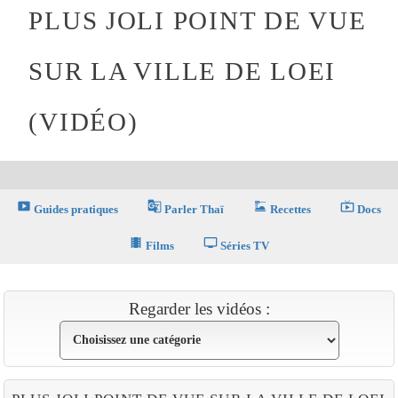
PLUS JOLI POINT DE VUE
SUR LA VILLE DE LOEI
(VIDÉO)
smart_display
g_translate
dinner_dining
live_tv
Guides pratiques
Parler Thaï
Recettes
Docs
theaters
tv
Films
Séries TV
Regarder les vidéos :