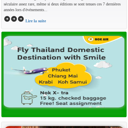
séculaire assez rare, même si deux éditions se sont tenues ces 7 dernières
années lors d'événements...
arrow_circle_right
arrow_circle_right
arrow_circle_right
Lire la suite