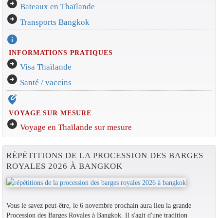
arrow_circle_right
Bateaux en Thaïlande
arrow_circle_right
Transports Bangkok
info
INFORMATIONS PRATIQUES
arrow_circle_right
Visa Thaïlande
arrow_circle_right
Santé / vaccins
edit_location_alt
VOYAGE SUR MESURE
arrow_circle_right
Voyage en Thaïlande sur mesure
RÉPÉTITIONS DE LA PROCESSION DES BARGES
ROYALES 2026 À BANGKOK
Vous le savez peut-être, le 6 novembre prochain aura lieu la grande
Procession des Barges Royales à Bangkok. Il s'agit d'une tradition