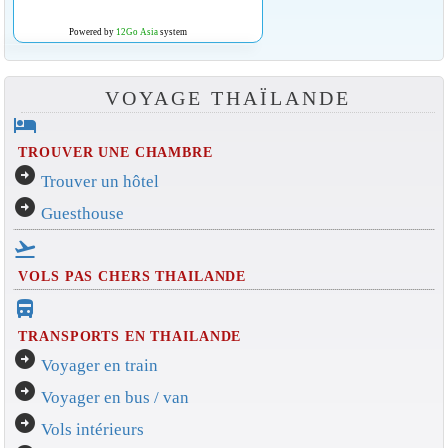
Powered by
12Go Asia
system
VOYAGE THAÏLANDE
hotel
TROUVER UNE CHAMBRE
arrow_circle_right
Trouver un hôtel
arrow_circle_right
Guesthouse
flight_takeoff
VOLS PAS CHERS THAILANDE
directions_bus_filled
TRANSPORTS EN THAILANDE
arrow_circle_right
Voyager en train
arrow_circle_right
Voyager en bus / van
arrow_circle_right
Vols intérieurs