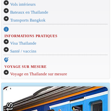
arrow_circle_right
Vols intérieurs
arrow_circle_right
Bateaux en Thaïlande
arrow_circle_right
Transports Bangkok
info
INFORMATIONS PRATIQUES
arrow_circle_right
Visa Thaïlande
arrow_circle_right
Santé / vaccins
edit_location_alt
VOYAGE SUR MESURE
arrow_circle_right
Voyage en Thaïlande sur mesure