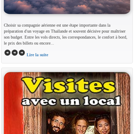
Choisir sa compagnie aérienne est une étape importante dans la
préparation d'un voyage en Thaïlande et souvent décisive pour maîtriser
son budget. Entre les vols directs, les correspondances, le confort à bord,
le prix des billets ou encore...
arrow_circle_right
arrow_circle_right
arrow_circle_right
Lire la suite