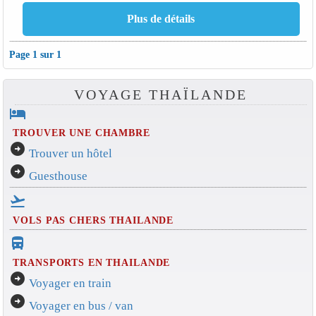
Page 1 sur 1
VOYAGE THAÏLANDE
hotel
TROUVER UNE CHAMBRE
arrow_circle_right
Trouver un hôtel
arrow_circle_right
Guesthouse
flight_takeoff
VOLS PAS CHERS THAILANDE
directions_bus_filled
TRANSPORTS EN THAILANDE
arrow_circle_right
Voyager en train
arrow_circle_right
Voyager en bus / van