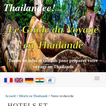
Thailandee!
com
Le Guide du Voyage
en Thaïlande
Toutes les infos et conseils pour préparer votre
voyage en Thaïlande
Accueil
>
Hôtels en Thaïlande
> Votre recherche
HOTELS ET