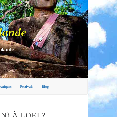
lande
aïlande
ratiques
Festivals
Blog
) À LOEI ?