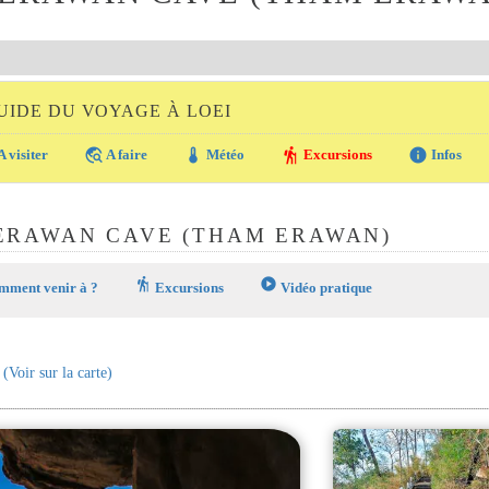
UIDE DU VOYAGE À LOEI
travel_explore
thermostat
hiking
info
A visiter
A faire
Météo
Excursions
Infos
ERAWAN CAVE (THAM ERAWAN)
hiking
play_circle
ment venir à ?
Excursions
Vidéo pratique
(Voir sur la carte)