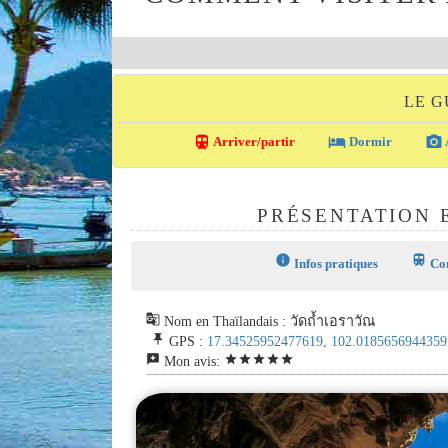
LE G
directions_transit
local_hotel
photo_camera
Arriver/partir
Dormir
PRÉSENTATION 
info
train
Infos pratiques
Com
g_translate
Nom en Thaïlandais : วัดถ้ำเอราวัณ
push_pin
GPS :
17.34525952477619, 102.0185656944359
reviews
star
star
star
star
star
Mon avis: