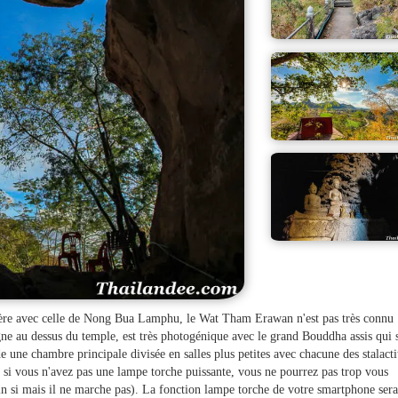
ontière avec celle de Nong Bua Lamphu, le Wat Tham Erawan n'est pas très connu
ne au dessus du temple, est très photogénique avec le grand Bouddha assis qui 
 une chambre principale divisée en salles plus petites avec chacune des stalacti
 si vous n'avez pas une lampe torche puissante, vous ne pourrez pas trop vous
fin si mais il ne marche pas). La fonction lampe torche de votre smartphone ser