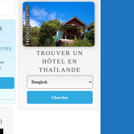
M
HONE
TROUVER UN
HÔTEL EN
ans
t
THAÏLANDE
)