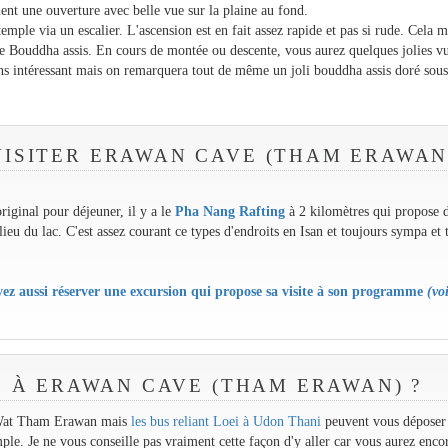
ent une ouverture avec belle vue sur la plaine au fond.
temple via un escalier. L'ascension est en fait assez rapide et pas si rude. Cela m
e Bouddha assis. En cours de montée ou descente, vous aurez quelques jolies vu
oins intéressant mais on remarquera tout de même un joli bouddha assis doré sou
VISITER ERAWAN CAVE (THAM ERAWAN
riginal pour déjeuner, il y a le
Pha Nang Rafting
à 2 kilomètres qui propose 
ilieu du lac. C'est assez courant ce types d'endroits en Isan et toujours sympa et 
z aussi réserver une excursion qui propose sa visite à son programme
(voi
 À ERAWAN CAVE (THAM ERAWAN) ?
u Wat Tham Erawan mais
les bus reliant Loei à Udon Thani
peuvent vous déposer 
mple. Je ne vous conseille pas vraiment cette façon d'y aller car vous aurez enco