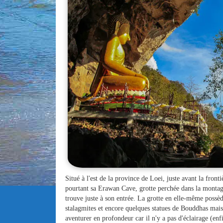
Situé à l'est de la province de Loei, juste avant la fr
pourtant sa Erawan Cave, grotte perchée dans la montag
trouve juste à son entrée. La grotte en elle-même possède
stalagmites et encore quelques statues de Bouddhas mais
aventurer en profondeur car il n'y a pas d'éclairage (en