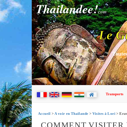
Thailandee!
com
Le G
Toutes
Transports
Accueil
>
A voir en Thaïlande
>
Visites à Loei
> Era
COMMENT VISITER 