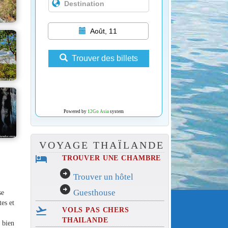
Août, 11
Trouver des billets
Powered by
12Go Asia
system
VOYAGE THAÏLANDE
hotel
TROUVER UNE CHAMBRE
arrow_circle_right
Trouver un hôtel
arrow_circle_right
Guesthouse
se
tes et
flight_takeoff
VOLS PAS CHERS
THAILANDE
a bien