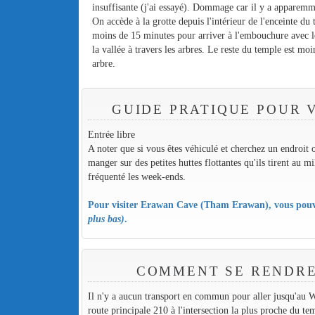
insuffisante (j'ai essayé). Dommage car il y a apparemm
On accède à la grotte depuis l'intérieur de l'enceinte du 
moins de 15 minutes pour arriver à l'embouchure avec l
la vallée à travers les arbres. Le reste du temple est m
arbre.
GUIDE PRATIQUE POUR 
Entrée libre
A noter que si vous êtes véhiculé et cherchez un endroit o
manger sur des petites huttes flottantes qu'ils tirent au m
fréquenté les week-ends.
Pour visiter Erawan Cave (Tham Erawan), vous pouve
plus bas)
.
COMMENT SE RENDRE
Il n'y a aucun transport en commun pour aller jusqu'a
route principale 210 à l'intersection la plus proche du te