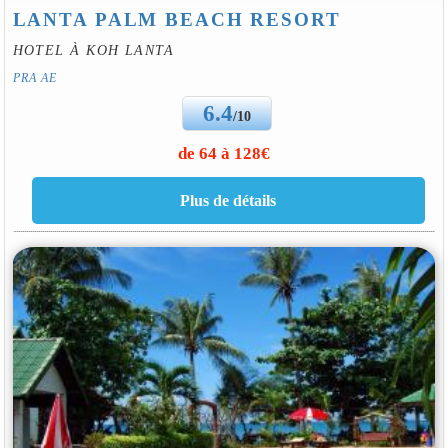
LANTA PALM BEACH RESORT
HOTEL À KOH LANTA
PRA AE
6.4
/10
de 64 à 128€