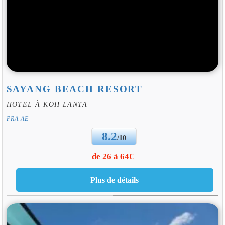
SAYANG BEACH RESORT
HOTEL À KOH LANTA
PRA AE
8.2
/10
de 26 à 64€