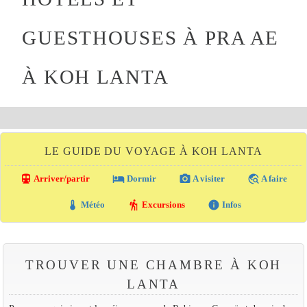
GUESTHOUSES À PRA AE
À KOH LANTA
LE GUIDE DU VOYAGE À KOH LANTA
directions_transit
local_hotel
photo_camera
travel_explore
Arriver/partir
Dormir
A visiter
A faire
thermostat
hiking
info
Météo
Excursions
Infos
TROUVER UNE CHAMBRE À KOH
LANTA