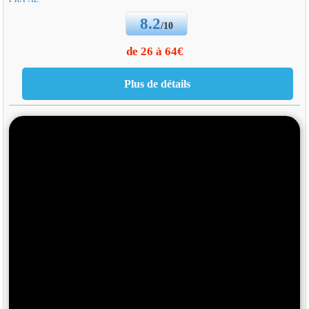
8.2
/10
de 26 à 64€