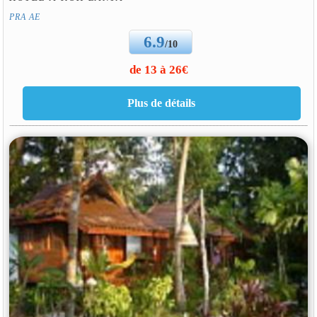
PRA AE
6.9
/10
de 13 à 26€