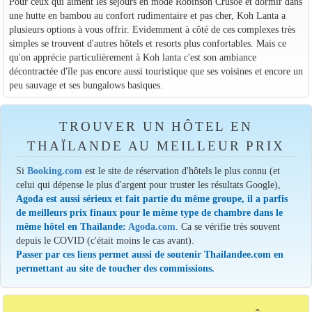
Pour ceux qui aiment les séjours en mode Robinson Crusoë et dormir dans
une hutte en bambou au confort rudimentaire et pas cher, Koh Lanta a
plusieurs options à vous offrir. Evidemment à côté de ces complexes très
simples se trouvent d'autres hôtels et resorts plus confortables. Mais ce
qu'on apprécie particulièrement à Koh lanta c'est son ambiance
décontractée d'île pas encore aussi touristique que ses voisines et encore un
peu sauvage et ses bungalows basiques.
TROUVER UN HÔTEL EN
THAÏLANDE AU MEILLEUR PRIX
Si
Booking.com
est le site de réservation d'hôtels le plus connu (et
celui qui dépense le plus d'argent pour truster les résultats Google),
Agoda est aussi sérieux et fait partie du même groupe, il a parfis
de meilleurs prix finaux pour le même type de chambre dans le
même hôtel en Thaïlande:
Agoda.com
. Ca se vérifie très souvent
depuis le COVID (c'était moins le cas avant).
Passer par ces liens permet aussi de soutenir Thailandee.com en
permettant au site de toucher des commissions.