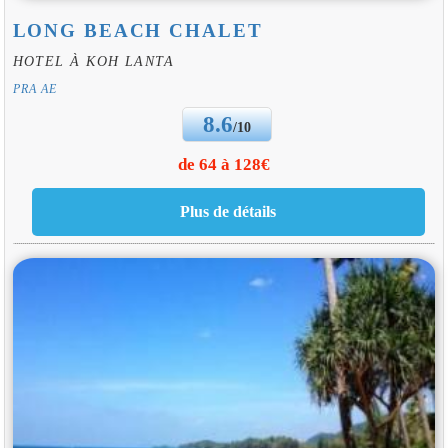
LONG BEACH CHALET
HOTEL À KOH LANTA
PRA AE
8.6
/10
de 64 à 128€