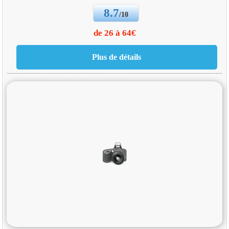
8.7
/10
de 26 à 64€