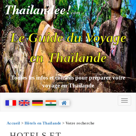
Thailandee!
com
Le Guide du Voyage
en Thaïlande
Toutes les infos et conseils pour préparer votre
voyage en Thaïlande
Accueil
>
Hôtels en Thaïlande
> Votre recherche
HOTELS ET