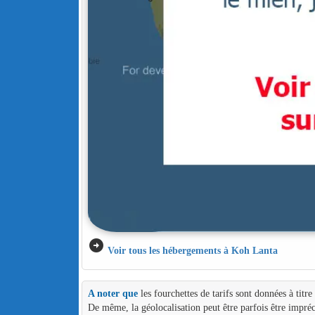
arrow_circle_right
Voir tous les hébergements à Koh Lanta
A noter que
les fourchettes de tarifs sont données à titr
De même, la géolocalisation peut être parfois être impréc