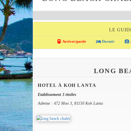
LE GUID
directions_transit
local_hotel
photo_camera
Arriver/partir
Dormir
LONG BE
HOTEL À KOH LANTA
Etablissement 3 étoiles
Adresse : 472 Moo 3, 81150 Koh Lanta