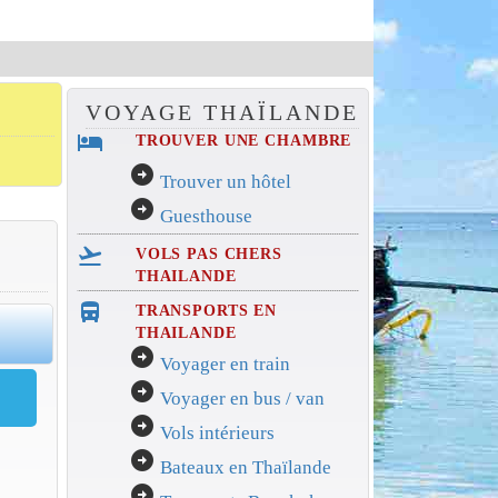
VOYAGE THAÏLANDE
hotel
TROUVER UNE CHAMBRE
arrow_circle_right
Trouver un hôtel
arrow_circle_right
Guesthouse
flight_takeoff
VOLS PAS CHERS
THAILANDE
directions_bus_filled
TRANSPORTS EN
0
THAILANDE
arrow_circle_right
Voyager en train
arrow_circle_right
Voyager en bus / van
arrow_circle_right
Vols intérieurs
arrow_circle_right
Bateaux en Thaïlande
arrow_circle_right