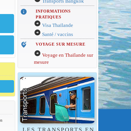
Transports Bangkok
info
INFORMATIONS
PRATIQUES
arrow_circle_right
Visa Thaïlande
arrow_circle_right
Santé / vaccins
edit_location_alt
VOYAGE SUR MESURE
arrow_circle_right
Voyage en Thaïlande sur
mesure
en
LES TRANSPORTS EN