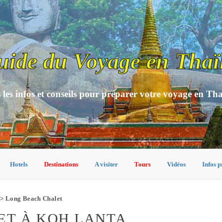
uide du Voyage en Thaï
 les infos et conseils pour préparer votre voyage en Th
Hotels
Destinations
A visiter
Tours
Vidéos
Infos p
> Long Beach Chalet
ET À KOH LANTA