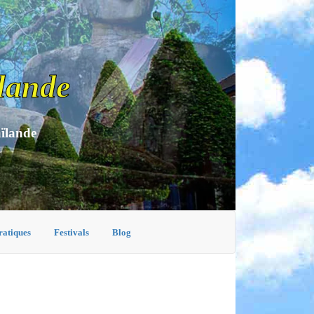
lande
aïlande
ratiques
Festivals
Blog