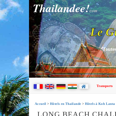
Thailandee!
com
Le G
Toutes
Transports
Accueil
>
Hôtels en Thaïlande
>
Hôtels à Koh Lanta
LONG BEACH CHAL