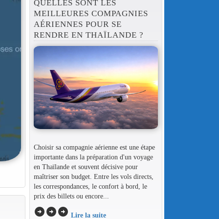
QUELLES SONT LES
MEILLEURES COMPAGNIES
AÉRIENNES POUR SE
RENDRE EN THAÏLANDE ?
Choisir sa compagnie aérienne est une étape
importante dans la préparation d'un voyage
en Thaïlande et souvent décisive pour
maîtriser son budget. Entre les vols directs,
les correspondances, le confort à bord, le
prix des billets ou encore...
arrow_circle_right
arrow_circle_right
arrow_circle_right
Lire la suite