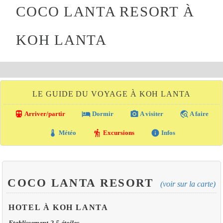
COCO LANTA RESORT À
KOH LANTA
LE GUIDE DU VOYAGE À KOH LANTA
directions_transit
local_hotel
photo_camera
travel_explore
Arriver/partir
Dormir
A visiter
A faire
thermostat
hiking
info
Météo
Excursions
Infos
COCO LANTA RESORT
(voir sur la carte)
HOTEL À KOH LANTA
Etablissement 2.5 étoiles