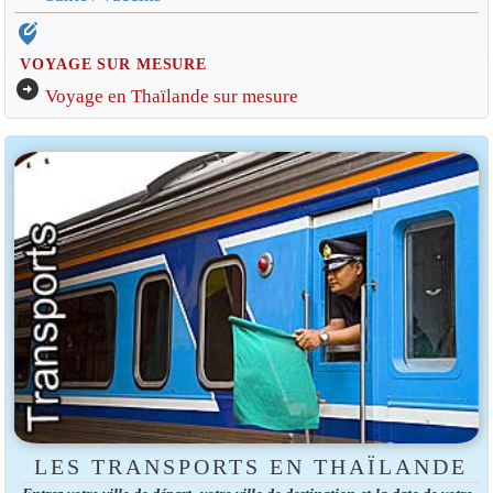
edit_location_alt
VOYAGE SUR MESURE
arrow_circle_right
Voyage en Thaïlande sur mesure
LES TRANSPORTS EN THAÏLANDE