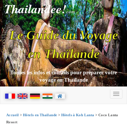
Thailandee!
com
Le Guide du Voyage
en Thaïlande
Toutes les infos et conseils pour préparer votre
voyage en Thaïlande
Accueil
>
Hôtels en Thaïlande
>
Hôtels à Koh Lanta
> Coco Lanta
Resort